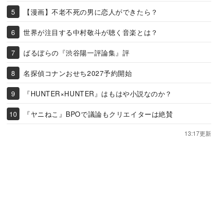
【漫画】不老不死の男に恋人ができたら？
世界が注目する中村敬斗が聴く音楽とは？
ばるぼらの『渋谷陽一評論集』評
名探偵コナンおせち2027予約開始
『HUNTER×HUNTER』はもはや小説なのか？
『ヤニねこ』BPOで議論もクリエイターは絶賛
13:17更新