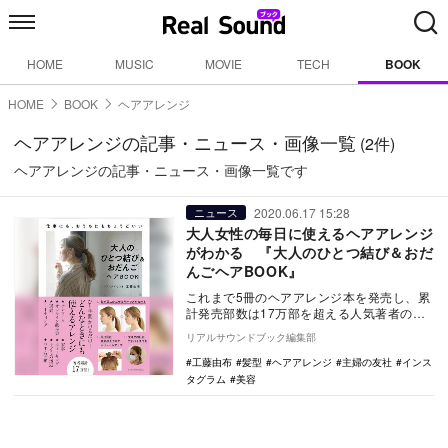
HOME
MUSIC
MOVIE
TECH
BOOK
HOME
BOOK
ヘアアレンジ
ヘアアレンジの記事・ニュース・画像一覧
(2件)
ヘアアレンジの記事・ニュース・画像一覧です
2020.06.17 15:28
ニュース
大人女性の毎日に使えるヘアアレンジ
がわかる 『大人のひとつ結び＆おだ
んごヘアBOOK』
これまで5冊のヘアアレンジ本を発売し、累
計発売部数は17万部を超える人気著者の工
藤由布が、新刊『大人のひとつ結び＆おだ
リアルサウンドブック編集部
んごヘアB…
工藤由布
髪型
ヘアアレンジ
主婦の友社
インス
タグラム
美容