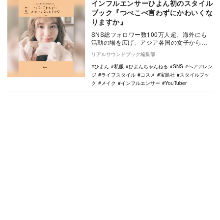
インフルエンサーひよん初のスタイル
ブック『つべこべ言わずにかわいくな
りますか』
SNS総フォロワー数100万人超、海外にも
活動の場を広げ、アジア各国の女子から絶
大な人気を集めるインフルエンサー・ひよ
リアルサウンドブック編集部
んの初スタ…
ひよん
私服
ひよんちゃんねる
SNS
ヘアアレン
ジ
ライフスタイル
コスメ
宝島社
スタイルブッ
ク
メイク
インフルエンサー
YouTuber