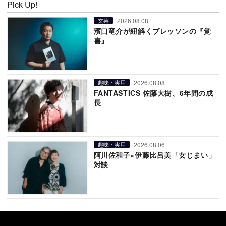
Pick Up!
2026.08.08
文芸
濱口竜介が紐解くブレッソンの『覚
書』
2026.08.08
趣味・実用
FANTASTICS 佐藤大樹、6年間の成
長
2026.08.06
趣味・実用
阿川佐和子×伊藤比呂美「女じまい」
対談