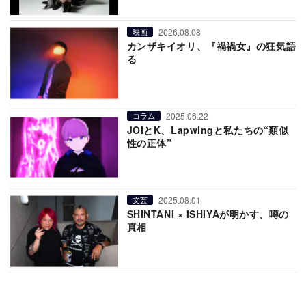
2026.08.08
映画
カンザキイオリ、『禍禍女』の狂気語
る
2025.06.22
コラム
JOIとK、Lapwingと私たちの“類似
性の正体”
2025.08.01
文芸
SHINTANI × ISHIYAが明かす、噂の
真相