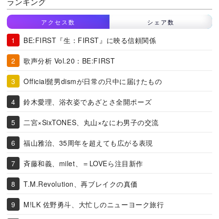
ランキング
アクセス数
シェア数
BE:FIRST『生：FIRST』に映る信頼関係
歌声分析 Vol.20：BE:FIRST
Official髭男dismが日常の只中に届けたもの
鈴木愛理、浴衣姿であざとさ全開ポーズ
二宮×SixTONES、丸山×なにわ男子の交流
福山雅治、35周年を超えても広がる表現
斉藤和義、milet、＝LOVEら注目新作
T.M.Revolution、再ブレイクの真価
M!LK 佐野勇斗、大忙しのニューヨーク旅行