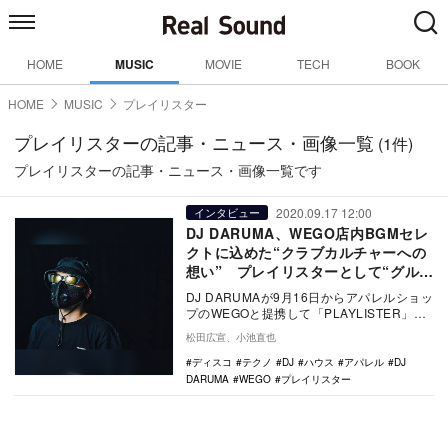
HOME
MUSIC
MOVIE
TECH
BOOK
HOME
MUSIC
プレイリスター
プレイリスターの記事・ニュース・画像一覧
(1件)
プレイリスターの記事・ニュース・画像一覧です
2020.09.17 12:00
インタビュー
DJ DARUMA、WEGO店内BGMセレ
クトに込めた“クラブカルチャーへの
想い” プレイリスターとして“グルー
ブに浸る面白さ”追求
DJ DARUMAが9月16日からアパレルショッ
プのWEGOと提携して「PLAYLISTER」と
題し店内BGMを担当する。ハウス…
松田広宣、小池直也
ディスコ
テクノ
DJ
ハウス
アパレル
DJ
DARUMA
WEGO
プレイリスター