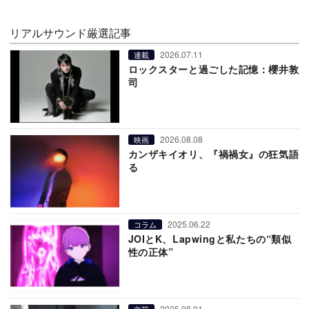
リアルサウンド厳選記事
2026.07.11
連載
ロックスターと過ごした記憶：櫻井敦
司
2026.08.08
映画
カンザキイオリ、『禍禍女』の狂気語
る
2025.06.22
コラム
JOIとK、Lapwingと私たちの“類似
性の正体”
2025.08.01
文芸