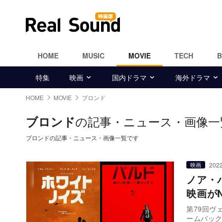
HOME
MUSIC
MOVIE
TECH
特集
映画
国内ドラマ
海外ドラマ
HOME
MOVIE
ブロンド
の記事・ニュース・画像一
ブロンド
ブロンドの記事・ニュース・画像一覧です
2022
映画
ノア・
映画がN
第79回ヴ
ームバッ