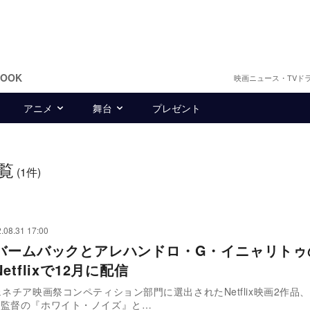
BOOK
映画ニュース・TVド
アニメ
舞台
プレゼント
覧
(1件)
.08.31 17:00
バームバックとアレハンドロ・G・イニャリトゥ
etflixで12月に配信
ェネチア映画祭コンペティション部門に選出されたNetflix映画2作品
ク監督の『ホワイト・ノイズ』と…