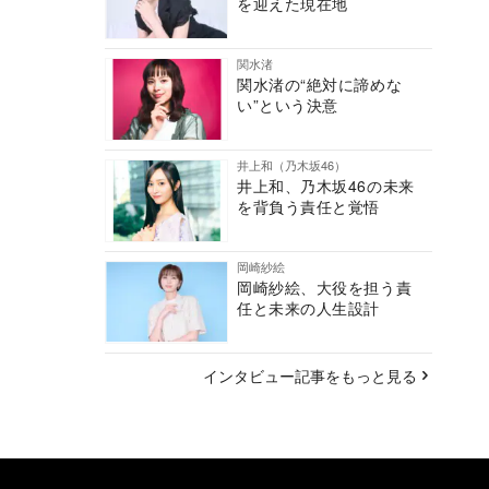
を迎えた現在地
関水渚
関水渚の“絶対に諦めな
い”という決意
井上和（乃木坂46）
井上和、乃木坂46の未来
を背負う責任と覚悟
岡崎紗絵
岡崎紗絵、大役を担う責
任と未来の人生設計
インタビュー記事をもっと見る