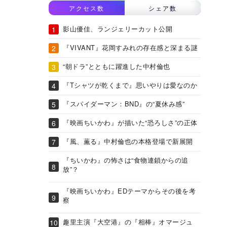
アクセス数
シェア数
影山優佳、ランジェリーカット公開
『VIVANT』花岡すみれの存在感と深まる謎
“朝ドラ”とともに躍進した中村倫也
『Tシャツが乾くまで』思いやりは愛なのか
『スパイダーマン：BND』の“夏休み感”
『映画ちいかわ』が描いた“恐ろしさ”の正体
『風、薫る』中村倫也の本格登場で新展開
『ちいかわ』の怖さは“食物連鎖からの追
放”？
『映画ちいかわ』EDテーマからその後を考
察
趣里主演『大空港』の『相棒』オマージュ