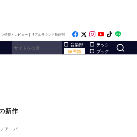
Like on Facebook
Follow on x
Follow on Inst
Follow on Y
Follow on
Follo
ラマ情報とレビュー｜リアルサウンド映画部
サ
音楽部
テック
映画部
ブック
の新作
、ノア・バ