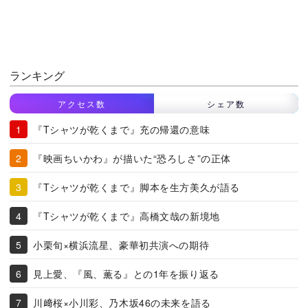
ランキング
アクセス数
シェア数
『Tシャツが乾くまで』充の帰還の意味
『映画ちいかわ』が描いた“恐ろしさ”の正体
『Tシャツが乾くまで』脚本を生方美久が語る
『Tシャツが乾くまで』高橋文哉の新境地
小栗旬×横浜流星、豪華初共演への期待
見上愛、『風、薫る』との1年を振り返る
川﨑桜×小川彩、乃木坂46の未来を語る