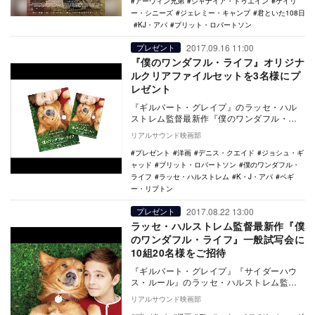
アーウィン兄弟
シャナイア・トゥエイン
ゲイリ
ー・シニーズ
ジェレミー・キャンプ
君といた108日
KJ・アパ
ブリット・ロバートソン
2017.09.16 11:00
プレゼント
『僕のワンダフル・ライフ』オリジナ
ルクリアファイルセットを3名様にプ
レゼント
『ギルバート・グレイプ』のラッセ・ハル
ストレム監督最新作『僕のワンダフル・ラ
イフ』が9月29日に公開される。 本作
リアルサウンド映画部
は、ニュー…
プレゼント
洋画
デニス・クエイド
ジョシュ・ギ
ャッド
ブリット・ロバートソン
僕のワンダフル・
ライフ
ラッセ・ハルストレム
K・J・アパ
ペギ
ー・リプトン
2017.08.22 13:00
プレゼント
ラッセ・ハルストレム監督最新作『僕
のワンダフル・ライフ』一般試写会に
10組20名様をご招待
『ギルバート・グレイプ』『サイダーハウ
ス・ルール』のラッセ・ハルストレム監督
最新作『僕のワンダフル・ライフ』が、9月
リアルサウンド映画部
29日に公開…