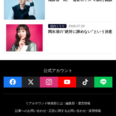
2026.07.29
国内ドラマ
関水渚の“絶対に諦めない”という決意
公式アカウント
facebook
x
instagram
YouTube
Follow on 
LI
リアルサウンド映画部とは
編集部・運営情報
記事へのお問い合わせ
広告に関するお問い合わせ
採用情報