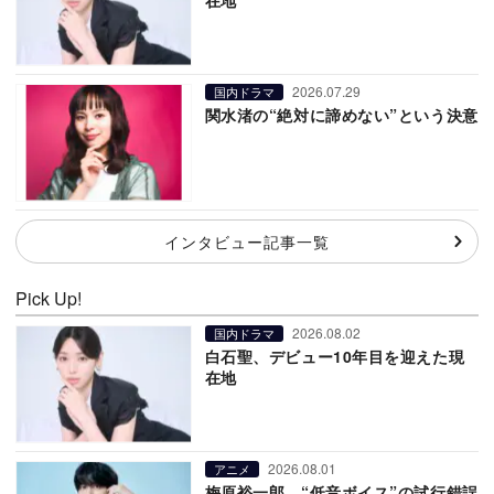
2026.07.29
国内ドラマ
関水渚の“絶対に諦めない”という決意
インタビュー記事一覧
Pick Up!
2026.08.02
国内ドラマ
白石聖、デビュー10年目を迎えた現
在地
2026.08.01
アニメ
梅原裕一郎、“低音ボイス”の試行錯誤