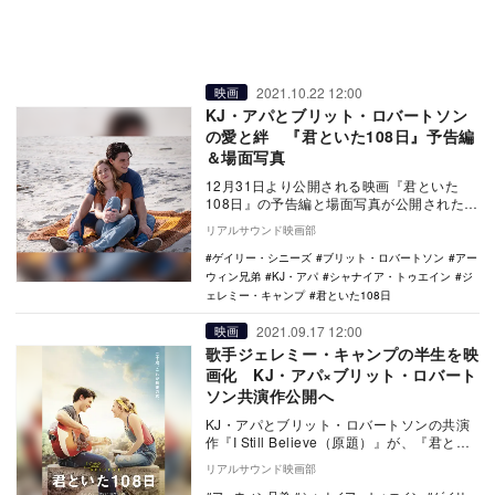
2021.10.22 12:00
映画
KJ・アパとブリット・ロバートソン
の愛と絆 『君といた108日』予告編
＆場面写真
12月31日より公開される映画『君といた
108日』の予告編と場面写真が公開された。
本作は、歌手ジェレミー・キャンプの
リアルサウンド映画部
半…
ゲイリー・シニーズ
ブリット・ロバートソン
アー
ウィン兄弟
KJ・アパ
シャナイア・トゥエイン
ジ
ェレミー・キャンプ
君といた108日
2021.09.17 12:00
映画
歌手ジェレミー・キャンプの半生を映
画化 KJ・アパ×ブリット・ロバート
ソン共演作公開へ
KJ・アパとブリット・ロバートソンの共演
作『I Still Believe（原題）』が、『君とい
た108日』の邦題で12月31日…
リアルサウンド映画部