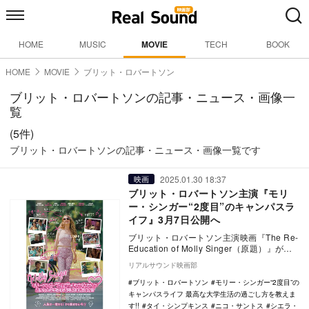
HOME
MUSIC
MOVIE
TECH
BOOK
HOME
MOVIE
ブリット・ロバートソン
ブリット・ロバートソンの記事・ニュース・画像一
覧
(5件)
ブリット・ロバートソンの記事・ニュース・画像一覧です
2025.01.30 18:37
映画
ブリット・ロバートソン主演『モリ
ー・シンガー“2度目”のキャンパスラ
イフ』3月7日公開へ
ブリット・ロバートソン主演映画『The Re-
Education of Molly Singer（原題）』が、
『モリー・シンガー…
リアルサウンド映画部
ブリット・ロバートソン
モリー・シンガー“2度目”の
キャンパスライフ 最高な大学生活の過ごし方を教えま
す!!
タイ・シンプキンス
ニコ・サントス
シエラ・