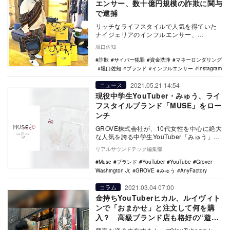
エンサー、数十億円規模の詐欺に関与
で逮捕
リッチなライフスタイルで人気を得ていた
ナイジェリアのインフルエンサー、
Hushpuppi（本名：ラモン・アッバス）
堀口佐知
が、数十億円規…
詐欺
サイバー犯罪
資金洗浄
マネーロンダリング
堀口佐知
ブランド
インフルエンサー
Instagram
2021.05.21 14:54
ニュース
現役中学生YouTuber・みゅう、ライ
フスタイルブランド「MUSE」をロー
ンチ
GROVE株式会社が、10代女性を中心に絶大
な人気を誇る中学生YouTuber「みゅう」と
専属マネジメント契約を締結したことを
リアルサウンドテック編集部
発…
Muse
ブランド
YouTuber
YouTube
Grover
Washington Jr.
GROVE
みゅう
AnyFactory
2021.03.04 07:00
コラム
金持ちYouTuberヒカル、ルイヴィト
ンで「おまかせ」と注文して何を購
入？ 高級ブランド店も格好の“遊び
場”に