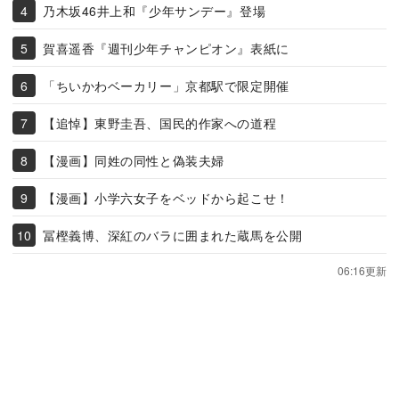
乃木坂46井上和『少年サンデー』登場
賀喜遥香『週刊少年チャンピオン』表紙に
「ちいかわベーカリー」京都駅で限定開催
【追悼】東野圭吾、国民的作家への道程
【漫画】同姓の同性と偽装夫婦
【漫画】小学六女子をベッドから起こせ！
冨樫義博、深紅のバラに囲まれた蔵馬を公開
06:16更新