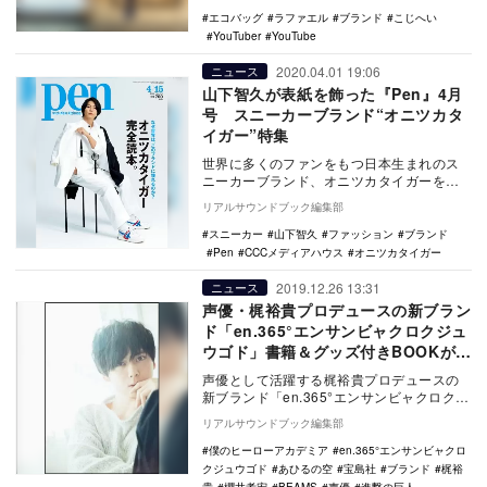
エコバッグ
ラファエル
ブランド
こじへい
YouTuber
YouTube
2020.04.01 19:06
ニュース
山下智久が表紙を飾った『Pen』4月
号 スニーカーブランド“オニツカタ
イガー”特集
世界に多くのファンをもつ日本生まれのス
ニーカーブランド、オニツカタイガーを特
集した雑誌『Pen』2020年4月15日号が、4
リアルサウンドブック編集部
月1…
スニーカー
山下智久
ファッション
ブランド
Pen
CCCメディアハウス
オニツカタイガー
2019.12.26 13:31
ニュース
声優・梶裕貴プロデュースの新ブラン
ド「en.365°エンサンビャクロクジュ
ウゴド」書籍＆グッズ付きBOOKが2
冊同時刊行
声優として活躍する梶裕貴プロデュースの
新ブランド「en.365°エンサンビャクロクジ
ュウゴド」の書籍＆グッズ付きBOOKが、
リアルサウンドブック編集部
20…
僕のヒーローアカデミア
en.365°エンサンビャクロ
クジュウゴド
あひるの空
宝島社
ブランド
梶裕