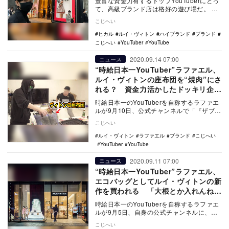
豊富な資金力有するトップYouTuberにとっ
て、高級ブランド店は格好の遊び場だ。
金持ちYouTuberのヒカルが3月2日…
こじへい
ヒカル
ルイ・ヴィトン
ハイブランド
ブランド
こじへい
YouTuber
YouTube
2020.09.14 07:00
ニュース
“時給日本一YouTuber”ラファエル、
ルイ・ヴィトンの座布団を“焼肉”にさ
れる？ 資金力活かしたドッキリ企画
続く
時給日本一のYouTuberを自称するラファエ
ルが9月10日、公式チャンネルで「『ザブト
ン、タレにつけといて』と言われたのでヴ
こじへい
ィ…
ルイ・ヴィトン
ラファエル
ブランド
こじへい
YouTuber
YouTube
2020.09.11 07:00
ニュース
“時給日本一YouTuber”ラファエル、
エコバッグとしてルイ・ヴィトンの新
作を買われる 「大根とか入れんねん
で!?」
時給日本一のYouTuberを自称するラファエ
ルが9月5日、自身の公式チャンネルに、
「『エコバッグ買ってきて』と言われたか
こじへい
ら世界…