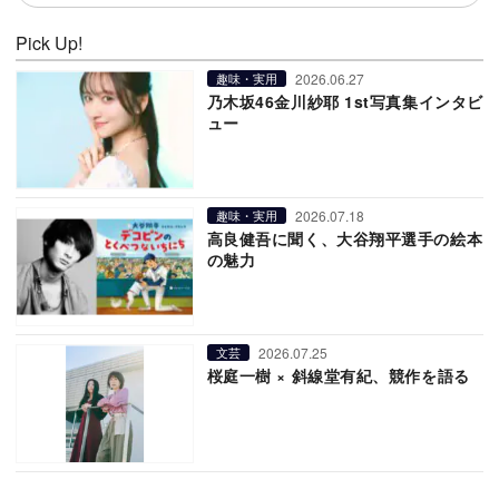
Pick Up!
2026.06.27
趣味・実用
乃木坂46金川紗耶 1st写真集インタビ
ュー
2026.07.18
趣味・実用
高良健吾に聞く、大谷翔平選手の絵本
の魅力
2026.07.25
文芸
桜庭一樹 × 斜線堂有紀、競作を語る