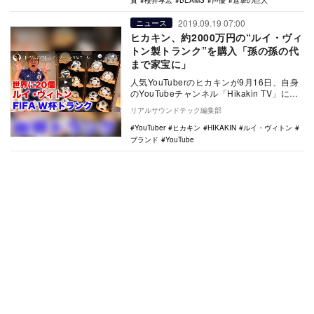
貴
櫻井孝宏
BEAMS
声優
進撃の巨人
2019.09.19 07:00
ニュース
ヒカキン、約2000万円の“ルイ・ヴィ
トン製トランク”を購入「孫の孫の代
まで家宝に」
人気YouTuberのヒカキンが9月16日、自身
のYouTubeチャンネル「Hikakin TV」に、
世界に20個しかない超レア…
リアルサウンドテック編集部
YouTuber
ヒカキン
HIKAKIN
ルイ・ヴィトン
ブランド
YouTube