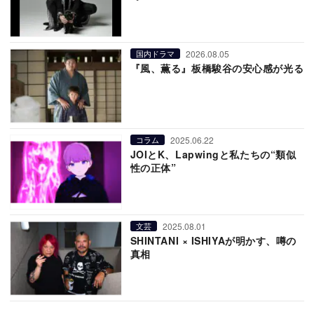
2026.08.05
国内ドラマ
『風、薫る』板橋駿谷の安心感が光る
2025.06.22
コラム
JOIとK、Lapwingと私たちの“類似
性の正体”
2025.08.01
文芸
SHINTANI × ISHIYAが明かす、噂の
真相