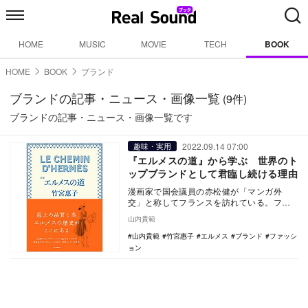
HOME
MUSIC
MOVIE
TECH
BOOK
HOME
BOOK
ブランド
ブランドの記事・ニュース・画像一覧
(9件)
ブランドの記事・ニュース・画像一覧です
2022.09.14 07:00
趣味・実用
『エルメスの道』から学ぶ 世界のト
ップブランドとして君臨し続ける理由
漫画家で国会議員の赤松健が「マンガ外
交」と称してフランスを訪れている。フラ
ンスといえば、日本の様々な文化を紹介す
山内貴範
るJapan E…
山内貴範
竹宮惠子
エルメス
ブランド
ファッシ
ョン