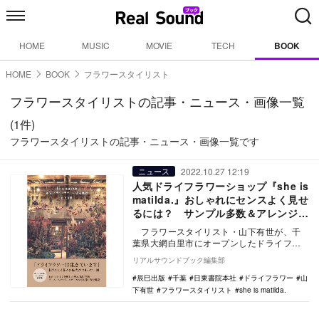
HOME
MUSIC
MOVIE
TECH
BOOK
HOME
BOOK
フラワースタイリスト
フラワースタイリストの記事・ニュース・画像一覧
(1件)
フラワースタイリストの記事・ニュース・画像一覧です
2022.10.27 12:19
ニュース
人気ドライフラワーショップ『she is
matilda.』おしゃれにセンスよく見せ
るには？ サンプル多数＆アレンジが
身に付く書籍が登場
フラワースタイリスト・山下有世が、千
葉県大網白里市にオープンしたドライフラ
ワーアトリエ兼ショップ『she is matil…
リアルサウンドブック編集部
辰巳出版
千葉
日東書院本社
ドライフラワー
山
下有世
フラワースタイリスト
she is matilda.