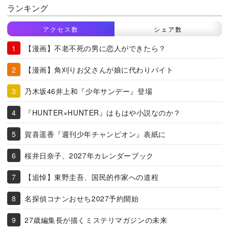
ランキング
アクセス数
シェア数
【漫画】不老不死の男に恋人ができたら？
【漫画】角刈りお父さんが娘に代わりバイト
乃木坂46井上和『少年サンデー』登場
『HUNTER×HUNTER』はもはや小説なのか？
賀喜遥香『週刊少年チャンピオン』表紙に
桜井日奈子、2027年カレンダーブック
【追悼】東野圭吾、国民的作家への道程
名探偵コナンおせち2027予約開始
27歳編集長が描くミステリマガジンの未来