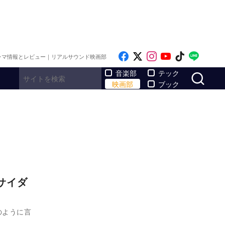
Like on Facebook
Follow on x
Follow on Inst
Follow on Y
Follow on
Follo
ラマ情報とレビュー｜リアルサウンド映画部
サ
音楽部
テック
映画部
ブック
サイダ
のように言