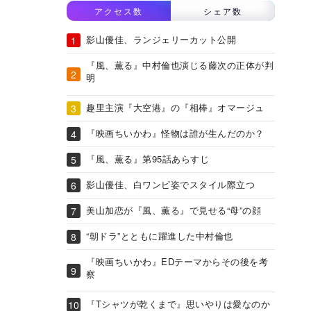
アクセス数
シェア数
影山優佳、ランジェリーカット公開
『風、薫る』中村倫也演じる藤次の正体が判
明
趣里主演『大空港』の『相棒』オマージュ
『映画ちいかわ』怪物は誰が生んだのか？
『風、薫る』第95話あらすじ
影山優佳、白ワンピ姿でスタイル際立つ
美山加恋が『風、薫る』で見せる“母”の顔
“朝ドラ”とともに躍進した中村倫也
『映画ちいかわ』EDテーマからその後を考
察
『Tシャツが乾くまで』思いやりは愛なのか