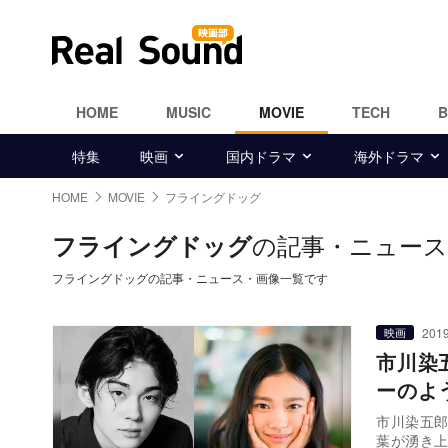
HOME
MUSIC
MOVIE
TECH
特集
映画
国内ドラマ
海外ドラマ
HOME
MOVIE
フライングドッグ
の記事・ニュース
フライングドッグ
フライングドッグの記事・ニュース・画像一覧です
2019
映画
市川染
ーのよ
市川染五
葉が湧き上