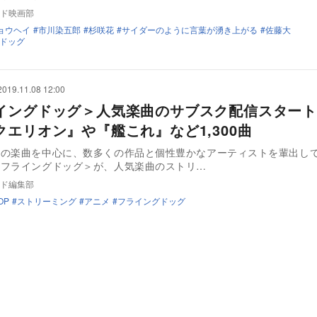
ド映画部
ョウヘイ
市川染五郎
杉咲花
サイダーのように言葉が湧き上がる
佐藤大
ドッグ
2019.11.08 12:00
イングドッグ＞人気楽曲のサブスク配信スタート
クエリオン』や『艦これ』など1,300曲
連の楽曲を中心に、数多くの作品と個性豊かなアーティストを輩出し
＜フライングドッグ＞が、人気楽曲のストリ…
ド編集部
OP
ストリーミング
アニメ
フライングドッグ