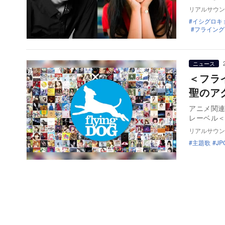
リアルサウン
イシグロキ
フライング
ニュース
＜フラ
聖のア
アニメ関
レーベル
リアルサウン
主題歌
JP