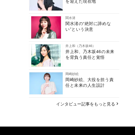
を迎えた現在地
関水渚
関水渚の“絶対に諦めな
い”という決意
井上和（乃木坂46）
井上和、乃木坂46の未来
を背負う責任と覚悟
岡崎紗絵
岡崎紗絵、大役を担う責
任と未来の人生設計
インタビュー記事をもっと見る