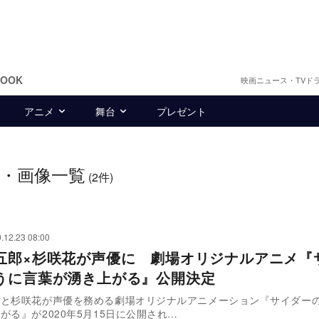
BOOK
映画ニュース・TVド
アニメ
舞台
プレゼント
・画像一覧
(2件)
.12.23 08:00
五郎×杉咲花が声優に 劇場オリジナルアニメ『
うに言葉が湧き上がる』公開決定
郎と杉咲花が声優を務める劇場オリジナルアニメーション『サイダー
がる』が2020年5月15日に公開され…