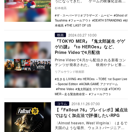
うになってきた。 ゲームの映像化企画は
近年始まったわけではないが、大きな成功
杉本穂高
作は少なく…
ザ・スーパーマリオブラザーズ・ムービー
Ghost of
Tsushima
フォールアウト
DEATH STRANDING
杉
本穂高
THE LAST OF US
2024.03.27 10:00
映画
『TOKYO MER』『鬼太郎誕生 ゲゲ
ゲの謎』『to HEROes』など、
Prime Videoで4月配信
Prime Videoで4月から配信される新着コン
テンツが発表された。 映画やテレビ番組
が見放題のPrime VideoのS…
リアルサウンド映画部
生きる LIVING
to HEROes ～TOBE 1st Super Live
～Special Edition
ACMA:GAME アクマゲーム
Prime Video
鬼太郎誕生 ゲゲゲの謎
TOKYO
MER～走る緊急救命室～
フォールアウト
2018.11.26 07:00
コラム
【『Fallout 76』プレイレポ】減点法
ではなく加点法で評価したいRPG
〈Almost heaven, West Virginia〉（まるで
天国のような場所、ウェストバージニア）