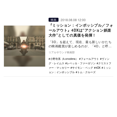
2018.08.08 12:00
映画
『ミッション：インポッシブル／フォ
ールアウト』4DXは“アクション娯楽
大作”としての真価を発揮！
「3D」を超えて、現在、最も新しいかたち
の映画鑑賞が楽しめるのが、「4D」と呼ば
れる上映方式である。なかでも世界で59カ
リアルサウンド映画部
国、50…
小野寺系（k.onodera）
フォールアウト
ヴィン
グ・レイムス
レベッカ・ファーガソン
クリストフ
ァー・マッカリー
サイモン・ペッグ
4DX
ミッシ
ョン：インポッシブル
トム・クルーズ