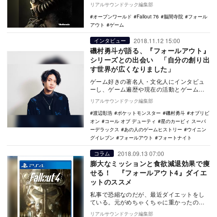
2076年、かつ…
リアルサウンドテック編集部
オープンワールド
Fallout 76
脳間寺院
フォール
アウト
ゲーム
2018.11.12 15:00
インタビュー
磯村勇斗が語る、『フォールアウト』
シリーズとの出会い 「自分の創り出
す世界が広くなりました」
ゲーム好きの著名人・文化人にインタビュ
ーし、ゲーム遍歴や現在の活動とゲームの
関連性などを聞く連載“あの人のゲームヒス
リアルサウンドテック編集部
トリー”。今…
渡辺彰浩
ポケットモンスター
磯村勇斗
オブリビ
オン
コール オブ デューティ
星のカービィ スーパ
ーデラックス
あの人のゲームヒストリー
ウイニン
グイレブン
フォールアウト
フォートナイト
2018.09.13 07:00
コラム
膨大なミッションと食欲減退効果で痩
せる！ 『フォールアウト4』ダイエ
ットのススメ
私事で恐縮なのだが、最近ダイエットをし
ている。元がめちゃくちゃに重かったので
まだ焼け石に水といった感じではあるが、
リアルサウンドテック編集部