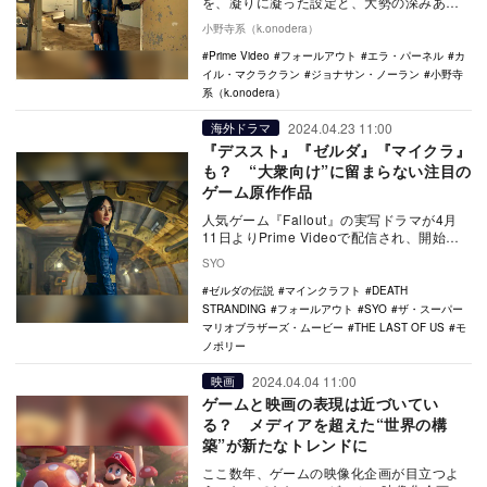
を、凝りに凝った設定と、大勢の深みある
キャラクターたちの営みや戦闘、人間ドラ
小野寺系（k.onodera）
マなどで表現した…
Prime Video
フォールアウト
エラ・パーネル
カ
イル・マクラクラン
ジョナサン・ノーラン
小野寺
系（k.onodera）
2024.04.23 11:00
海外ドラマ
『デススト』『ゼルダ』『マイクラ』
も？ “大衆向け”に留まらない注目の
ゲーム原作作品
人気ゲーム『Fallout』の実写ドラマが4月
11日よりPrime Videoで配信され、開始か
ら4日間で同サービス内で最も視聴…
SYO
ゼルダの伝説
マインクラフト
DEATH
STRANDING
フォールアウト
SYO
ザ・スーパー
マリオブラザーズ・ムービー
THE LAST OF US
モ
ノポリー
2024.04.04 11:00
映画
ゲームと映画の表現は近づいてい
る？ メディアを超えた“世界の構
築”が新たなトレンドに
ここ数年、ゲームの映像化企画が目立つよ