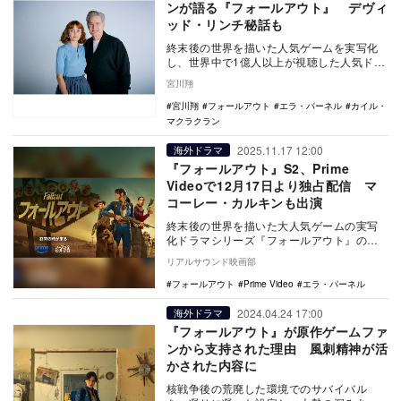
ンが語る『フォールアウト』 デヴィ
ッド・リンチ秘話も
終末後の世界を描いた人気ゲームを実写化
し、世界中で1億人以上が視聴した人気ドラ
マシリーズ『フォールアウト』。2025年12
宮川翔
月17…
宮川翔
フォールアウト
エラ・パーネル
カイル・
マクラクラン
2025.11.17 12:00
海外ドラマ
『フォールアウト』S2、Prime
Videoで12月17日より独占配信 マ
コーレー・カルキンも出演
終末後の世界を描いた大人気ゲームの実写
化ドラマシリーズ『フォールアウト』のシ
ーズン2が、12月17日よりPrime Videoに…
リアルサウンド映画部
フォールアウト
Prime Video
エラ・パーネル
2024.04.24 17:00
海外ドラマ
『フォールアウト』が原作ゲームファ
ンから支持された理由 風刺精神が活
かされた内容に
核戦争後の荒廃した環境でのサバイバル