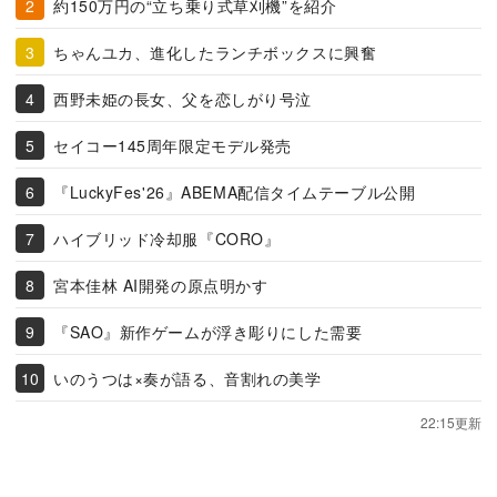
約150万円の“立ち乗り式草刈機”を紹介
ちゃんユカ、進化したランチボックスに興奮
西野未姫の長女、父を恋しがり号泣
セイコー145周年限定モデル発売
『LuckyFes'26』ABEMA配信タイムテーブル公開
ハイブリッド冷却服『CORO』
宮本佳林 AI開発の原点明かす
『SAO』新作ゲームが浮き彫りにした需要
いのうつは×奏が語る、音割れの美学
22:15更新