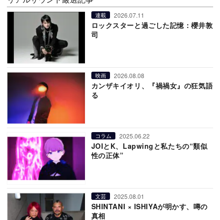
2026.07.11
連載
ロックスターと過ごした記憶：櫻井敦
司
2026.08.08
映画
カンザキイオリ、『禍禍女』の狂気語
る
2025.06.22
コラム
JOIとK、Lapwingと私たちの“類似
性の正体”
2025.08.01
文芸
SHINTANI × ISHIYAが明かす、噂の
真相