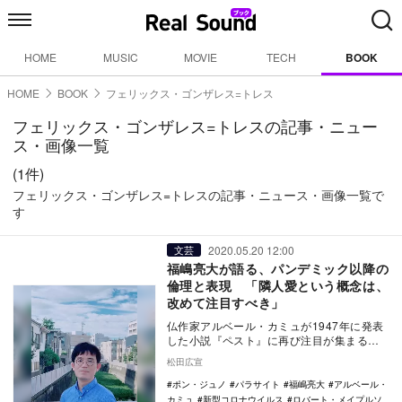
HOME
MUSIC
MOVIE
TECH
BOOK
HOME
BOOK
フェリックス・ゴンザレス=トレス
フェリックス・ゴンザレス=トレスの記事・ニュー
ス・画像一覧
(1件)
フェリックス・ゴンザレス=トレスの記事・ニュース・画像一覧で
す
2020.05.20 12:00
文芸
福嶋亮大が語る、パンデミック以降の
倫理と表現 「隣人愛という概念は、
改めて注目すべき」
仏作家アルベール・カミュが1947年に発表
した小説『ペスト』に再び注目が集まるな
ど、新型コロナウイルスの影響で書籍の消
松田広宣
費動向にも…
ポン・ジュノ
パラサイト
福嶋亮大
アルベール・
カミュ
新型コロナウイルス
ロバート・メイプルソ