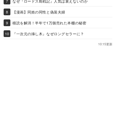
なぜ『ロードス島戦記』人気は衰えないのか
【漫画】同姓の同性と偽装夫婦
積読を解消！半年で1万個売れた本棚の秘密
『一次元の挿し木』なぜロングセラーに？
10:15更新