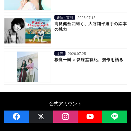
2026.07.18
趣味・実用
高良健吾に聞く、大谷翔平選手の絵本
の魅力
2026.07.25
文芸
桜庭一樹 × 斜線堂有紀、競作を語る
公式アカウント
facebook
x
instagram
YouTube
LIN