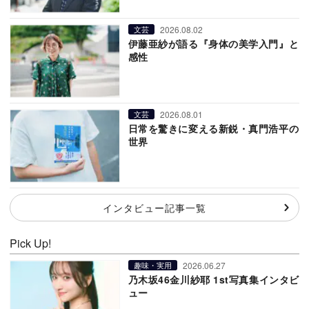
2026.08.02
文芸
伊藤亜紗が語る『身体の美学入門』と
感性
2026.08.01
文芸
日常を驚きに変える新鋭・真門浩平の
世界
インタビュー記事一覧
Pick Up!
2026.06.27
趣味・実用
乃木坂46金川紗耶 1st写真集インタビ
ュー