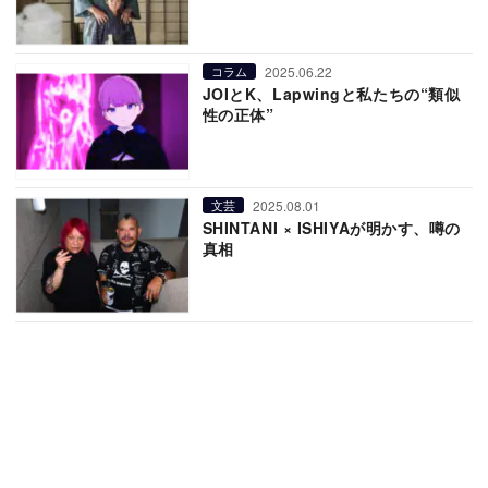
2025.06.22
コラム
JOIとK、Lapwingと私たちの“類似
性の正体”
2025.08.01
文芸
SHINTANI × ISHIYAが明かす、噂の
真相