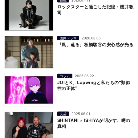
ロックスターと過ごした記憶：櫻井敦
司
2026.08.05
国内ドラマ
『風、薫る』板橋駿谷の安心感が光る
2025.06.22
コラム
JOIとK、Lapwingと私たちの“類似
性の正体”
2025.08.01
文芸
SHINTANI × ISHIYAが明かす、噂の
真相