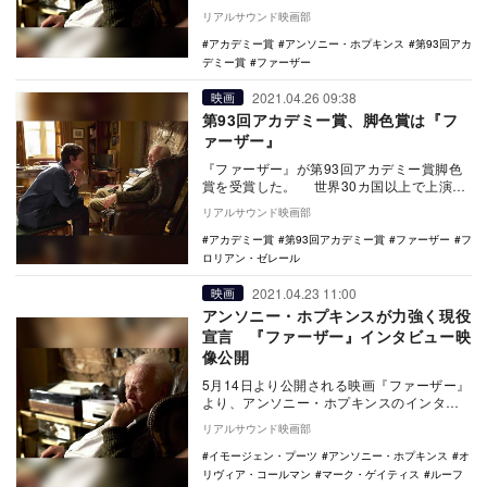
した。 本作は、世界30カ国以上で上演さ
リアルサウンド映画部
れた舞…
アカデミー賞
アンソニー・ホプキンス
第93回アカ
デミー賞
ファーザー
2021.04.26 09:38
映画
第93回アカデミー賞、脚色賞は『フ
ァーザー』
『ファーザー』が第93回アカデミー賞脚色
賞を受賞した。 世界30カ国以上で上演さ
れた舞台を映画化した本作は、老いによる
リアルサウンド映画部
喪失と…
アカデミー賞
第93回アカデミー賞
ファーザー
フ
ロリアン・ゼレール
2021.04.23 11:00
映画
アンソニー・ホプキンスが力強く現役
宣言 『ファーザー』インタビュー映
像公開
5月14日より公開される映画『ファーザー』
より、アンソニー・ホプキンスのインタビ
ュー映像が公開された。 本作は、世界30
リアルサウンド映画部
カ国…
イモージェン・プーツ
アンソニー・ホプキンス
オ
リヴィア・コールマン
マーク・ゲイティス
ルーフ