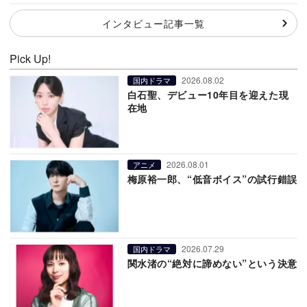
インタビュー記事一覧
Pick Up!
2026.08.02
国内ドラマ
白石聖、デビュー10年目を迎えた現
在地
2026.08.01
アニメ
梅原裕一郎、“低音ボイス”の試行錯誤
2026.07.29
国内ドラマ
関水渚の“絶対に諦めない”という決意