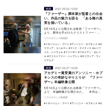
2021.05.02 13:00
映画
『ファーザー』脚本家が監督との出会
い、作品の魅力を語る 「ある種の真
実を描いている」
5月14日より公開される映画『ファーザー』
より、脚本を手がけたクリストファー・ハ
ンプトンのインタビュー映像とメイキング
リアルサウンド映画部
写真が公開…
イモージェン・プーツ
アンソニー・ホプキンス
オ
リヴィア・コールマン
マーク・ゲイティス
ルーフ
ァス・シーウェル
ファーザー
フロリアン・ゼレー
ル
クリストファー・ハンプトン
オリヴィア・ウィ
リアムズ
2021.04.27 14:00
映画
アカデミー賞受賞のアンソニー・ホプ
キンスの奇妙なやりとりが 『ファー
ザー』本編映像公開
5月14日より公開される映画『ファーザー』
より、本編映像が公開された。 本作は、
世界30カ国以上で上演された舞台を映画化
リアルサウンド映画部
した…
イモージェン・プーツ
アンソニー・ホプキンス
オ