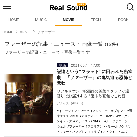
HOME
MUSIC
MOVIE
TECH
BOOK
HOME
MOVIE
ファーザー
ファーザーの記事・ニュース・画像一覧
(12件)
ファーザーの記事・ニュース・画像一覧です
2021.05.14 17:00
映画
記憶という“フラット”に囚われた密室
劇 『ファーザー』の鬼気迫る恐怖と
悲壮
リアルサウンド映画部の編集スタッフが週
替りでお届けする「週末映画館でこれ観よ
う！」。毎週末にオススメ映画・特集上映
アナイス（ANAIS）
をご紹介。今週…
イモージェン・プーツ
アンソニー・ホプキンス
週
末オススメ映画
オリヴィア・コールマン
マーク・
ゲイティス
アナイス（ANAIS）
ルーファス・シー
ウェル
ファーザー
フロリアン・ゼレール
クリス
トファー・ハンプトン
オリヴィア・ウィリアムズ