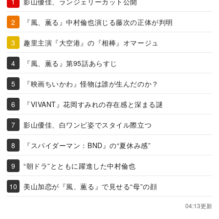
影山優佳、ランジェリーカット公開
『風、薫る』中村倫也演じる藤次の正体が判明
趣里主演『大空港』の『相棒』オマージュ
『風、薫る』第95話あらすじ
『映画ちいかわ』怪物は誰が生んだのか？
『VIVANT』花岡すみれの存在感と深まる謎
影山優佳、白ワンピ姿でスタイル際立つ
『スパイダーマン：BND』の“夏休み感”
“朝ドラ”とともに躍進した中村倫也
美山加恋が『風、薫る』で見せる“母”の顔
04:13更新