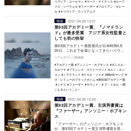
リヴィア・コールマン
マーク・ゲイティス
ルーフ
ァス・シーウェル
ファーザー
フロリアン・ゼレー
ル
オリヴィア・ウィリアムズ
2021.04.26 13:21
映画
第93回アカデミー賞、『ノマドラン
ド』が最多受賞 アジア系女性監督と
しても初の快挙
第93回アカデミー賞授賞式が日本時間4月
26日、これまで会場となってきたハリウッ
ドのドルビー・シアターではなく、ロサン
リアルサウンド映画部
ゼルス市内…
アカデミー賞
アンソニー・ホプキンス
ダニエル・
カルーヤ
フランシス・マクドーマンド
ユン・ヨジ
ョン
ノマドランド
クロエ・ジャオ
Mank/マンク
マ・レイニーのブラックボトム
第93回アカデミー賞
ミナリ
ファーザー
サウンド・オブ・メタル ～聞
こえるということ～
2021.04.26 12:24
映画
第93回アカデミー賞、主演男優賞は
『ファーザー』アンソニー・ホプキン
ス
『ファーザー』のアンソニー・ホプキンス
が、第93回アカデミー賞主演男優賞を受賞