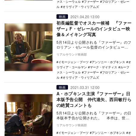
ァス・シーウェル
ファーザー
フロリアン・ゼレー
ル
オリヴィア・ウィリアムズ
2021.04.20 13:00
映画
初長編監督でオスカー候補 『ファー
ザー』F・ゼレールのインタビュー映
像＆メイキング写真
5月14日より公開される『ファーザー』のフ
ロリアン・ゼレール監督のインタビュー映
像とメイキング写真が公開された。 本作
リアルサウンド映画部
は、世…
イモージェン・プーツ
アンソニー・ホプキンス
オ
リヴィア・コールマン
マーク・ゲイティス
ルーフ
ァス・シーウェル
ファーザー
フロリアン・ゼレー
ル
オリヴィア・ウィリアムズ
2021.03.31 12:00
映画
A・ホプキンス主演『ファーザー』日
本版予告公開 仲代達矢、西田敏行ら
の絶賛コメントも
5月14日より公開される『ファーザー』の日
本版本予告が公開された。 本作は、世界
30カ国以上で上演された舞台を映画化した
リアルサウンド映画部
人間…
イモージェン・プーツ
アンソニー・ホプキンス
オ