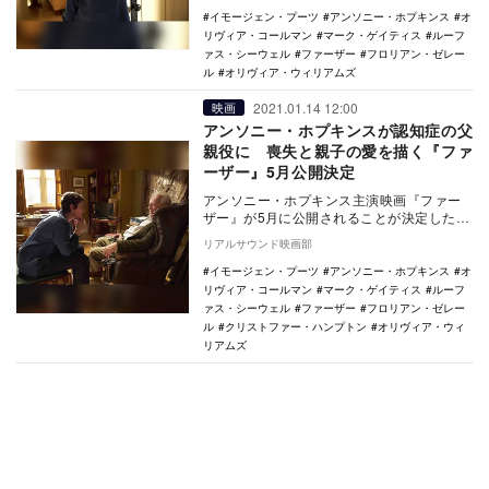
イモージェン・プーツ
アンソニー・ホプキンス
オ
リヴィア・コールマン
マーク・ゲイティス
ルーフ
ァス・シーウェル
ファーザー
フロリアン・ゼレー
ル
オリヴィア・ウィリアムズ
2021.01.14 12:00
映画
アンソニー・ホプキンスが認知症の父
親役に 喪失と親子の愛を描く『ファ
ーザー』5月公開決定
アンソニー・ホプキンス主演映画『ファー
ザー』が5月に公開されることが決定した。
世界30カ国以上で上演された舞台を映画
リアルサウンド映画部
化した…
イモージェン・プーツ
アンソニー・ホプキンス
オ
リヴィア・コールマン
マーク・ゲイティス
ルーフ
ァス・シーウェル
ファーザー
フロリアン・ゼレー
ル
クリストファー・ハンプトン
オリヴィア・ウィ
リアムズ