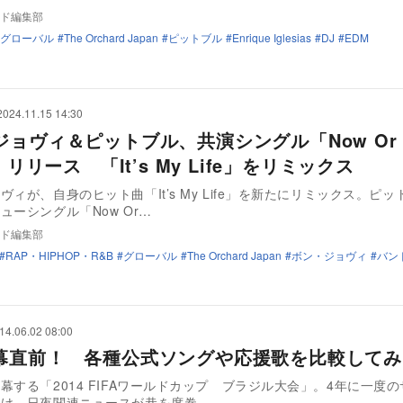
ド編集部
グローバル
The Orchard Japan
ピットブル
Enrique Iglesias
DJ
EDM
2024.11.15 14:30
ジョヴィ＆ピットブル、共演シングル「Now Or
r」リリース 「It’s My Life」をリミックス
ヴィが、自身のヒット曲「It’s My Life」を新たにリミックス。ピ
ューシングル「Now Or…
ド編集部
RAP・HIPHOP・R&B
グローバル
The Orchard Japan
ボン・ジョヴィ
バン
14.06.02 08:00
幕直前！ 各種公式ソングや応援歌を比較してみ
幕する「2014 FIFAワールドカップ ブラジル大会」。4年に一度
向け、日夜関連ニュースが巷を席巻…