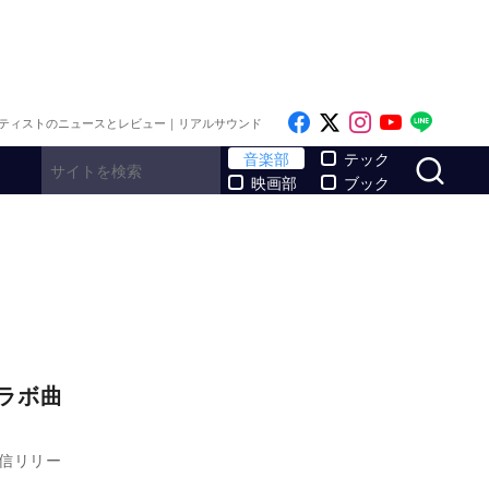
Like on Facebook
Follow on x
Follow on I
Follow o
Follo
ティストのニュースとレビュー｜リアルサウンド
サ
音楽部
テック
映画部
ブック
コラボ曲
配信リリー