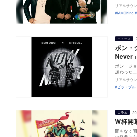
リアルサウン
IAMChino
ニュース
ボン・
Neve
ボン・ジョ
加わったニ
リアルサウン
ピットブル
20
コラム
W杯開
間もなく開
の祭典に