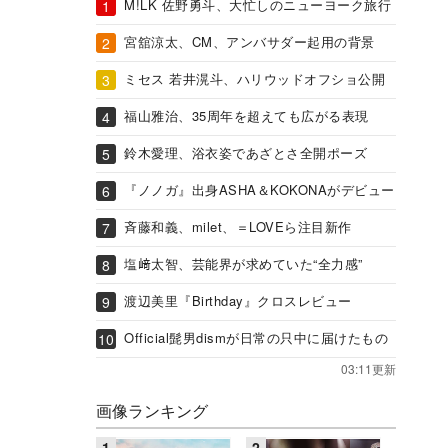
M!LK 佐野勇斗、大忙しのニューヨーク旅行
宮舘涼太、CM、アンバサダー起用の背景
ミセス 若井滉斗、ハリウッドオフショ公開
福山雅治、35周年を超えても広がる表現
鈴木愛理、浴衣姿であざとさ全開ポーズ
『ノノガ』出身ASHA＆KOKONAがデビュー
斉藤和義、milet、＝LOVEら注目新作
塩﨑太智、芸能界が求めていた“全力感”
渡辺美里『Birthday』クロスレビュー
Official髭男dismが日常の只中に届けたもの
03:11更新
画像ランキング