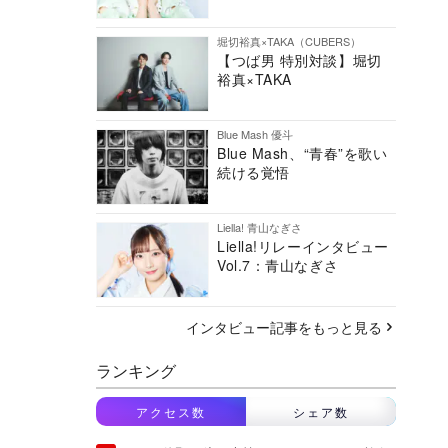
堀切裕真×TAKA（CUBERS）
【つば男 特別対談】堀切
裕真×TAKA
Blue Mash 優斗
Blue Mash、“青春”を歌い
続ける覚悟
Liella! 青山なぎさ
Liella!リレーインタビュー
Vol.7：青山なぎさ
インタビュー記事をもっと見る
ランキング
アクセス数
シェア数