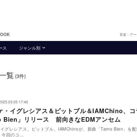
BOOK
音楽・アー
ース
ジャンル別
一覧
(3件)
2025.03.05 17:40
ケ・イグレシアス＆ピットブル＆IAMChino、
o Bien」リリース 前向きなEDMアンセム
イグレシアス、ピットブル、IAMChinoが、新曲「Tamo Bien」を
した。 今回のコ…