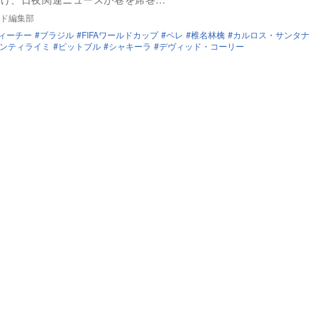
ド編集部
ィーチー
ブラジル
FIFAワールドカップ
ペレ
椎名林檎
カルロス・サンタナ
ンティライミ
ピットブル
シャキーラ
デヴィッド・コーリー