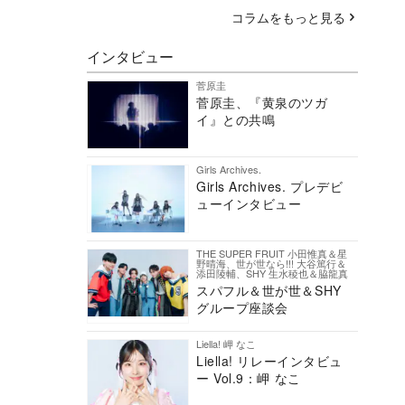
コラムをもっと見る
インタビュー
菅原圭
菅原圭、『黄泉のツガ
イ』との共鳴
Girls Archives.
Girls Archives. プレデビ
ューインタビュー
THE SUPER FRUIT 小田惟真＆星
野晴海、世が世なら!!! 大谷篤行＆
添田陵輔、SHY 生水稜也＆脇龍真
スパフル＆世が世＆SHY
グループ座談会
Liella! 岬 なこ
Liella! リレーインタビュ
ー Vol.9：岬 なこ