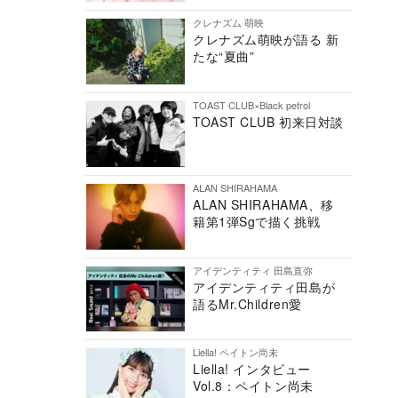
クレナズム 萌映
クレナズム萌映が語る 新
たな“夏曲”
TOAST CLUB×Black petrol
TOAST CLUB 初来日対談
ALAN SHIRAHAMA
ALAN SHIRAHAMA、移
籍第1弾Sgで描く挑戦
アイデンティティ 田島直弥
アイデンティティ田島が
語るMr.Children愛
Liella! ペイトン尚未
Liella! インタビュー
Vol.8：ペイトン尚未