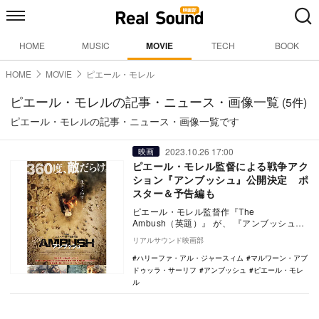
HOME
MUSIC
MOVIE
TECH
BOOK
HOME
MOVIE
ピエール・モレル
ピエール・モレルの記事・ニュース・画像一覧
(5件)
ピエール・モレルの記事・ニュース・画像一覧です
2023.10.26 17:00
映画
ピエール・モレル監督による戦争アク
ション『アンブッシュ』公開決定 ポ
スター＆予告編も
ピエール・モレル監督作『The
Ambush（英題）』 が、 『アンブッシュ』
の邦題で12月29日より新宿バルト9ほかに
リアルサウンド映画部
て全国…
ハリーファ・アル・ジャースィム
マルワーン・アブ
ドゥッラ・サーリフ
アンブッシュ
ピエール・モレ
ル