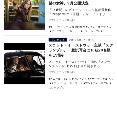
讐の女神』9月公開決定
『96時間』のピエール・モレル監督最新作
『Peppermint（原題）』が、『ライリー・
ノース 復讐の女神』の邦題で9月27日よ…
リアルサウンド映画部
ライリー・ノース 復讐の女神
ジョン・オーティス
ジェニファー・ガーナー
ピエール・モレル
2017.09.05 19:00
プレゼント
スコット・イーストウッド主演『スク
ランブル』一般試写会に10組20名様
をご招待
スコット・イーストウッド主演作『スクラ
ンブル』が9月22日より公開される。 本
作は、『96時間』『ワイルド・スピード』
リアルサウンド映画部
シリー…
ピエール・モレル
プレゼント
アナ・デ・アルマス
スコット・イーストウッド
アントニオ・ネグレ
スクランブル