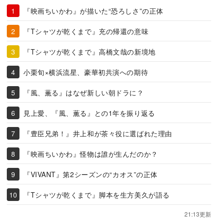
『映画ちいかわ』が描いた“恐ろしさ”の正体
『Tシャツが乾くまで』充の帰還の意味
『Tシャツが乾くまで』高橋文哉の新境地
小栗旬×横浜流星、豪華初共演への期待
『風、薫る』はなぜ新しい朝ドラに？
見上愛、『風、薫る』との1年を振り返る
『豊臣兄弟！』井上和が茶々役に選ばれた理由
『映画ちいかわ』怪物は誰が生んだのか？
『VIVANT』第2シーズンの“カオス”の正体
『Tシャツが乾くまで』脚本を生方美久が語る
21:13更新