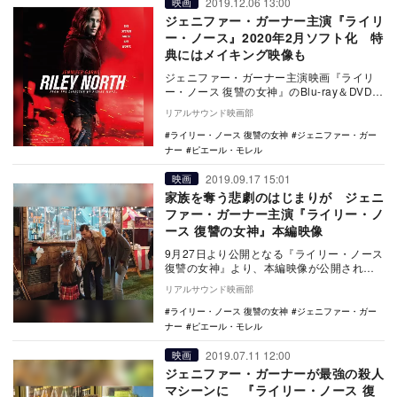
2019.12.06 13:00
映画
ジェニファー・ガーナー主演『ライリ
ー・ノース』2020年2月ソフト化 特
典にはメイキング映像も
ジェニファー・ガーナー主演映画『ライリ
ー・ノース 復讐の女神』のBlu-ray＆DVD
が、2020年2月19日に発売されることが…
リアルサウンド映画部
ライリー・ノース 復讐の女神
ジェニファー・ガー
ナー
ピエール・モレル
2019.09.17 15:01
映画
家族を奪う悲劇のはじまりが ジェニ
ファー・ガーナー主演『ライリー・ノ
ース 復讐の女神』本編映像
9月27日より公開となる『ライリー・ノース
復讐の女神』より、本編映像が公開され
た。 『96時間』のピエール・モレル監督
リアルサウンド映画部
が手…
ライリー・ノース 復讐の女神
ジェニファー・ガー
ナー
ピエール・モレル
2019.07.11 12:00
映画
ジェニファー・ガーナーが最強の殺人
マシーンに 『ライリー・ノース 復