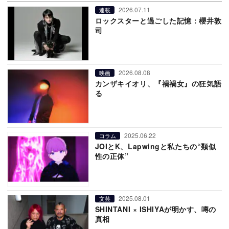
2026.07.11
連載
ロックスターと過ごした記憶：櫻井敦
司
2026.08.08
映画
カンザキイオリ、『禍禍女』の狂気語
る
2025.06.22
コラム
JOIとK、Lapwingと私たちの“類似
性の正体”
2025.08.01
文芸
SHINTANI × ISHIYAが明かす、噂の
真相