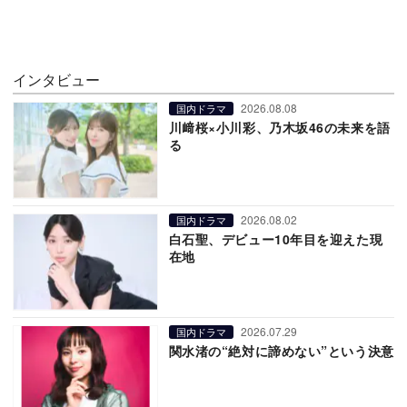
インタビュー
2026.08.08
国内ドラマ
川﨑桜×小川彩、乃木坂46の未来を語
る
2026.08.02
国内ドラマ
白石聖、デビュー10年目を迎えた現
在地
2026.07.29
国内ドラマ
関水渚の“絶対に諦めない”という決意