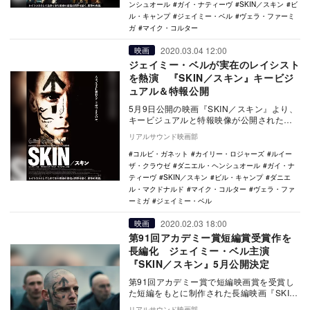
ンシュオール
ガイ・ナティーヴ
SKIN／スキン
ビ
ル・キャンプ
ジェイミー・ベル
ヴェラ・ファーミ
ガ
マイク・コルター
2020.03.04 12:00
映画
ジェイミー・ベルが実在のレイシスト
を熱演 『SKIN／スキン』キービジ
ュアル＆特報公開
5月9日公開の映画『SKIN／スキン』より、
キービジュアルと特報映像が公開された。
本作は、第91回アカデミー賞に輝いた…
リアルサウンド映画部
コルビ・ガネット
カイリー・ロジャーズ
ルイー
ザ・クラウゼ
ダニエル・ヘンシュオール
ガイ・ナ
ティーヴ
SKIN／スキン
ビル・キャンプ
ダニエ
ル・マクドナルド
マイク・コルター
ヴェラ・ファ
ーミガ
ジェイミー・ベル
2020.02.03 18:00
映画
第91回アカデミー賞短編賞受賞作を
長編化 ジェイミー・ベル主演
『SKIN／スキン』5月公開決定
第91回アカデミー賞で短編映画賞を受賞し
た短編をもとに制作された長編映画『SKIN
／スキン』が5月9日に公開されることが決
リアルサウンド映画部