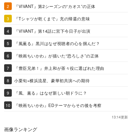
『VIVANT』第2シーズンの“カオス”の正体
『Tシャツが乾くまで』充の帰還の意味
『VIVANT』第14話に宮下今日子が出演
『風薫る』黒川はなぜ視聴者の心を掴んだ？
『映画ちいかわ』が描いた“恐ろしさ”の正体
『豊臣兄弟！』井上和が茶々役に選ばれた理由
小栗旬×横浜流星、豪華初共演への期待
『風、薫る』はなぜ新しい朝ドラに？
『映画ちいかわ』EDテーマからその後を考察
13:14更新
画像ランキング