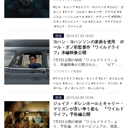
定し、…
ビル・キャンプ
カイリー・ロジャーズ
コルビ・ガ
ネット
マイク・コルター
ルイーザ・クラウゼ
ダ
ニエル・ヘンシュオール
ガイ・ナティーヴ
SKIN／
スキン
ジェイミー・ベル
ダニエル・マクドナルド
ヴェラ・ファーミガ
2019.07.03 18:00
映画
ヨハン・ヨハンソンの楽曲を使用 ポ
ール・ダノ初監督作『ワイルドライ
フ』本編映像公開
7月5日公開の映画『ワイルドライフ』よ
り、本編映像が公開された。 『ゼア・ウ
ィル・ビー・ブラッド』『スイス・アーミ
リアルサウンド映画部
ー・マン』…
ワイルドライフ
ビル・キャンプ
エド・オクセンボ
ールド
ヨハン・ヨハンソン
キャリー・マリガン
ポール・ダノ
ジェイク・ギレンホール
2019.04.09 10:00
映画
ジェイク・ギレンホールとキャリー・
マリガンが言い争う姿も 『ワイルド
ライフ』予告編公開
7月5日公開の映画『ワイルドライフ』よ
り、予告編、ポスタービジュアル、場面写