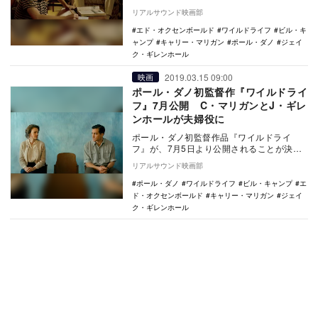
真が公開された。 『ゼア・ウィル・ビ
リアルサウンド映画部
ー・ブラ…
エド・オクセンボールド
ワイルドライフ
ビル・キ
ャンプ
キャリー・マリガン
ポール・ダノ
ジェイ
ク・ギレンホール
2019.03.15 09:00
映画
ポール・ダノ初監督作『ワイルドライ
フ』7月公開 C・マリガンとJ・ギレ
ンホールが夫婦役に
ポール・ダノ初監督作品『ワイルドライ
フ』が、7月5日より公開されることが決定
した。 本作は、『ゼア・ウィル・ビー・
リアルサウンド映画部
ブラッド』…
ポール・ダノ
ワイルドライフ
ビル・キャンプ
エ
ド・オクセンボールド
キャリー・マリガン
ジェイ
ク・ギレンホール