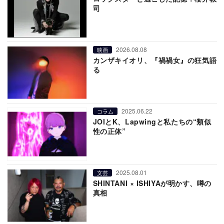
司
2026.08.08
映画
カンザキイオリ、『禍禍女』の狂気語
る
2025.06.22
コラム
JOIとK、Lapwingと私たちの“類似
性の正体”
2025.08.01
文芸
SHINTANI × ISHIYAが明かす、噂の
真相