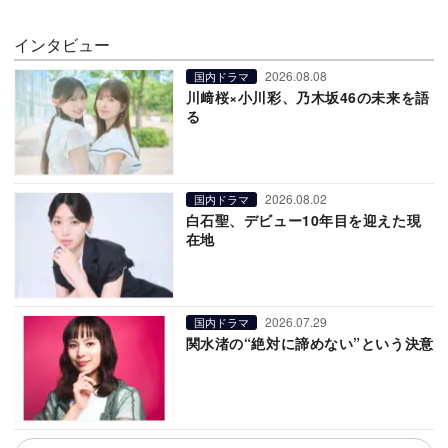
インタビュー
2026.08.08
国内ドラマ
川﨑桜×小川彩、乃木坂46の未来を語
る
2026.08.02
国内ドラマ
白石聖、デビュー10年目を迎えた現
在地
2026.07.29
国内ドラマ
関水渚の“絶対に諦めない”という決意