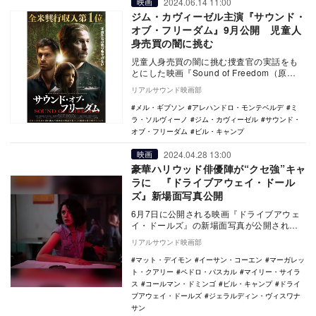
2024.06.14 11:00
映画
ジム・カヴィーゼル主演『サウンド・
オブ・フリーダム』9月公開 児童人
身売買の闇に挑む
児童人身売買の闇に挑む捜査官の実話をも
とにした映画『Sound of Freedom（原
題）』が『サウンド・オブ・フリーダム』
リアルサウンド映画部
の…
メル・ギブソン
アレハンドロ・モンテベルデ
ミ
ラ・ソルヴィーノ
ジム・カヴィーゼル
サウンド・
オブ・フリーダム
ビル・キャンプ
2024.04.28 13:00
映画
豪華ハリウッド俳優陣が“クセ強”キャ
ラに 『ドライブアウェイ・ドール
ズ』新場面写真公開
6月7日に公開される映画『ドライブアウェ
イ・ドールズ』の新場面写真が公開され
た。 本作は、イーサン・コーエンが初と
リアルサウンド映画部
なる単独監…
マット・デイモン
イーサン・コーエン
マーガレッ
ト・クアリー
ペドロ・パスカル
マイリー・サイラ
ス
コールマン・ドミンゴ
ビル・キャンプ
ドライ
ブアウェイ・ドールズ
ジェラルディン・ヴィスワナ
サン