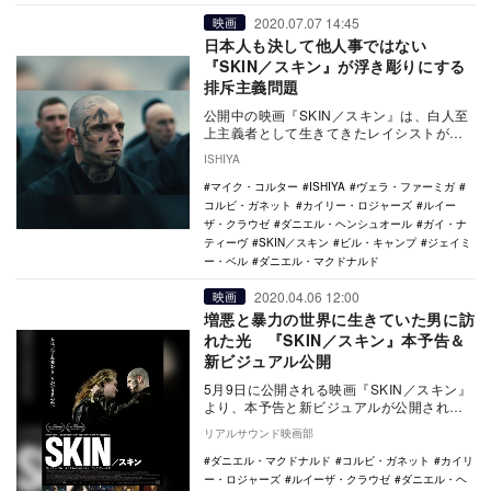
2020.07.07 14:45
映画
日本人も決して他人事ではない
『SKIN／スキン』が浮き彫りにする
排斥主義問題
公開中の映画『SKIN／スキン』は、白人至
上主義者として生きてきたレイシストが過
去と決別し、生まれ変わろうとした衝撃の
ISHIYA
実話を基に…
マイク・コルター
ISHIYA
ヴェラ・ファーミガ
コルビ・ガネット
カイリー・ロジャーズ
ルイー
ザ・クラウゼ
ダニエル・ヘンシュオール
ガイ・ナ
ティーヴ
SKIN／スキン
ビル・キャンプ
ジェイミ
ー・ベル
ダニエル・マクドナルド
2020.04.06 12:00
映画
増悪と暴力の世界に生きていた男に訪
れた光 『SKIN／スキン』本予告＆
新ビジュアル公開
5月9日に公開される映画『SKIN／スキン』
より、本予告と新ビジュアルが公開され
た。 本作は、イスラエル出身、ユダヤ人
リアルサウンド映画部
の…
ダニエル・マクドナルド
コルビ・ガネット
カイリ
ー・ロジャーズ
ルイーザ・クラウゼ
ダニエル・ヘ