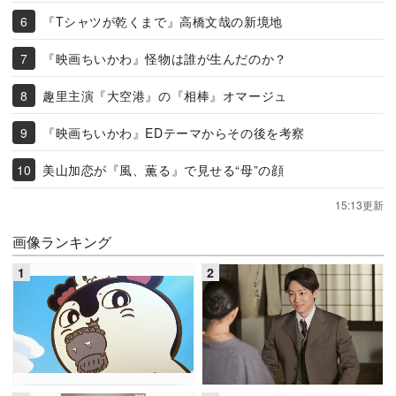
『Tシャツが乾くまで』高橋文哉の新境地
『映画ちいかわ』怪物は誰が生んだのか？
趣里主演『大空港』の『相棒』オマージュ
『映画ちいかわ』EDテーマからその後を考察
美山加恋が『風、薫る』で見せる“母”の顔
15:13更新
画像ランキング