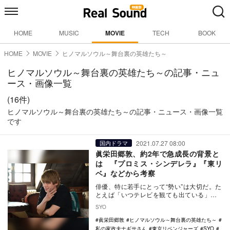
HOME
MUSIC
MOVIE
TECH
BOOK
HOME
MOVIE
ヒノマルソウル～舞台裏の英雄たち～
ヒノマルソウル～舞台裏の英雄たち～の記事・ニュ
ース・画像一覧
(16件)
ヒノマルソウル～舞台裏の英雄たち～の記事・ニュース・画像一覧
です
2021.07.27 08:00
国内ドラマ
眞栄田郷敦、約2年で急成長の背景と
は 『プロミス・シンデレラ』『東リ
ベ』などから考察
俳優、特に若手にとって“勢い”は大切だ。た
とえば「いつテレビを観ても出ている」
「出演映画が切れないな」と思ううち、顔
SYO
と名前が一致…
眞栄田郷敦
ヒノマルソウル～舞台裏の英雄たち～
私の家政夫ナギサさん
東京リベンジャーズ
SYO