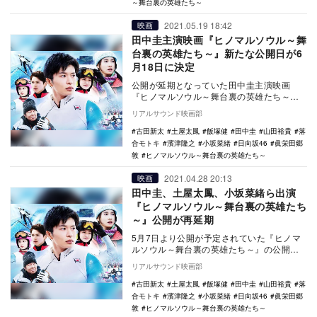
～舞台裏の英雄たち～
2021.05.19 18:42
映画
田中圭主演映画『ヒノマルソウル～舞
台裏の英雄たち～』新たな公開日が6
月18日に決定
公開が延期となっていた田中圭主演映画
『ヒノマルソウル～舞台裏の英雄たち～』
の新たな公開日が6月18日に決定した。
リアルサウンド映画部
当初、20…
古田新太
土屋太鳳
飯塚健
田中圭
山田裕貴
落
合モトキ
濱津隆之
小坂菜緒
日向坂46
眞栄田郷
敦
ヒノマルソウル～舞台裏の英雄たち～
2021.04.28 20:13
映画
田中圭、土屋太鳳、小坂菜緒ら出演
『ヒノマルソウル～舞台裏の英雄たち
～』公開が再延期
5月7日より公開が予定されていた『ヒノマ
ルソウル～舞台裏の英雄たち～』の公開延
期が決定した。 当初、2020年6月19日に
リアルサウンド映画部
公…
古田新太
土屋太鳳
飯塚健
田中圭
山田裕貴
落
合モトキ
濱津隆之
小坂菜緒
日向坂46
眞栄田郷
敦
ヒノマルソウル～舞台裏の英雄たち～