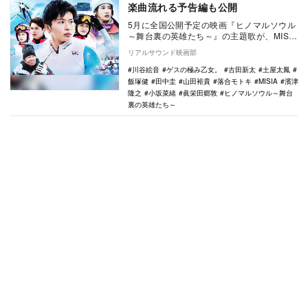
楽曲流れる予告編も公開
5月に全国公開予定の映画『ヒノマルソウル
～舞台裏の英雄たち～』の主題歌が、MISIA
の新曲「想いはらはらと」に決定した。
リアルサウンド映画部
『…
川谷絵音
ゲスの極み乙女。
古田新太
土屋太鳳
飯塚健
田中圭
山田裕貴
落合モトキ
MISIA
濱津
隆之
小坂菜緒
眞栄田郷敦
ヒノマルソウル～舞台
裏の英雄たち～