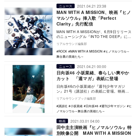
2021.04.21 23:38
ニュース
MAN WITH A MISSION、映画『ヒノ
マルソウル』挿入歌「Perfect
Clarity」先行配信
MAN WITH A MISSIONが、6月9日リリース
のニューシングル『INTO THE DEEP』に収
録される「Perfec…
リアルサウンド編集部
ROCK
MAN WITH A MISSION
ヒノマルソウル～
舞台裏の英雄たち～
2021.04.21 00:00
ニュース
日向坂46 小坂菜緒、春らしい爽やか
カット 「週マガ」表紙に登場
日向坂46の小坂菜緒が『週刊少年マガジ
ン』21号（講談社）の表紙に登場。映画
「ヒノマルソウル」への出演も決まり、絶
リアルサウンドブック編集部
好調の小坂菜緒…
講談社
小坂菜緒
日向坂46
週刊少年マガジン
ヒ
ノマルソウル～舞台裏の英雄たち～
2021.03.01 04:00
映画
田中圭主演映画『ヒノマルソウル』特
別映像公開 MAN WITH A MISSION