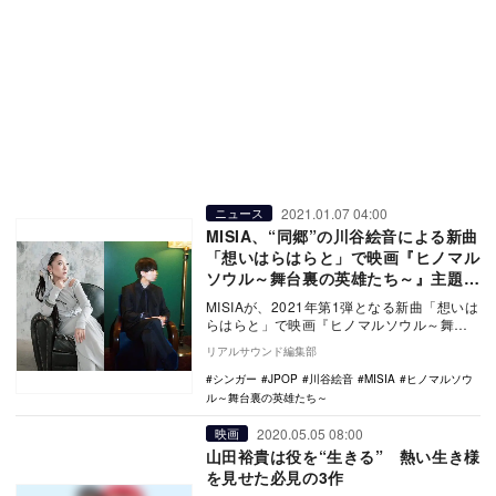
2021.01.07 04:00
ニュース
MISIA、“同郷”の川谷絵音による新曲
「想いはらはらと」で映画『ヒノマル
ソウル～舞台裏の英雄たち～』主題歌
担当
MISIAが、2021年第1弾となる新曲「想いは
らはらと」で映画『ヒノマルソウル～舞台
裏の英雄たち～』の主題歌を担当する。 …
リアルサウンド編集部
シンガー
JPOP
川谷絵音
MISIA
ヒノマルソウ
ル～舞台裏の英雄たち～
2020.05.05 08:00
映画
山田裕貴は役を“生きる” 熱い生き様
を見せた必見の3作