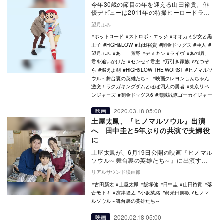
今年30歳の節目の年を迎える山田裕貴。俳
優デビューは2011年の特撮ヒーロードラマ
『海賊戦隊ゴーカイジャー』のゴーカイブ
望月ふみ
ルー役で…
ホットロード
ストロボ・エッジ
オオカミ少女と黒
王子
HiGH&LOW
山田裕貴
闇金ドッグス
亜人
望月ふみ
あゝ、荒野
デメキン
ライヴ
あの頃、
君を追いかけた
センセイ君主
万引き家族
なつぞ
ら
燃えよ剣
HiGH&LOW THE WORST
ヒノマルソ
ウル～舞台裏の英雄たち～
映画クレヨンしんちゃん
激突！ラクガキングダムとほぼ四人の勇者
東京リベ
ンジャーズ
闇金ドッグス6
海賊戦隊ゴーカイジャー
2020.03.18 05:00
映画
土屋太鳳、『ヒノマルソウル』出演
へ 田中圭と5年ぶりの共演で夫婦役
に
土屋太鳳が、6月19日公開の映画『ヒノマル
ソウル～舞台裏の英雄たち～』に出演する
ことが発表され、あわせてポスタービジュ
リアルサウンド映画部
アルが公開…
古田新太
土屋太鳳
飯塚健
田中圭
山田裕貴
落
合モトキ
濱津隆之
小坂菜緒
眞栄田郷敦
ヒノマ
ルソウル～舞台裏の英雄たち～
2020.02.18 05:00
映画