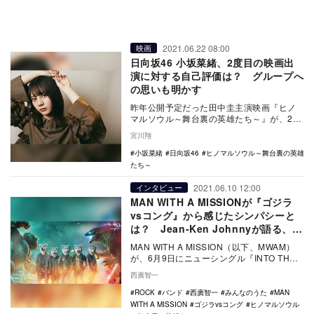
2021.06.22 08:00
映画
日向坂46 小坂菜緒、2度目の映画出
演に対する自己評価は？ グループへ
の思いも明かす
昨年公開予定だった田中圭主演映画『ヒノ
マルソウル～舞台裏の英雄たち～』が、2度
の公開延期を経て、6月18日より公開中だ。
宮川翔
1998…
小坂菜緒
日向坂46
ヒノマルソウル～舞台裏の英雄
たち～
2021.06.10 12:00
インタビュー
MAN WITH A MISSIONが『ゴジラ
vsコング』から感じたシンパシーと
は？ Jean-Ken Johnnyが語る、作
品との共鳴
MAN WITH A MISSION（以下、MWAM）
が、6月9日にニューシングル『INTO THE
DEEP』をリリースした。…
西廣智一
ROCK
バンド
西廣智一
みんなのうた
MAN
WITH A MISSION
ゴジラvsコング
ヒノマルソウル