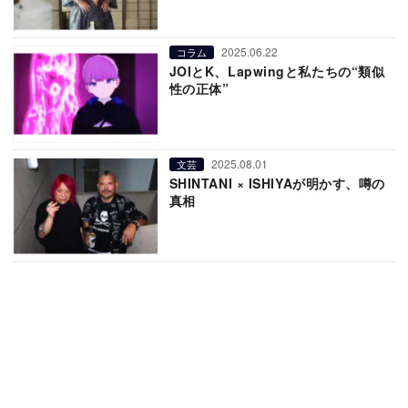
2025.06.22
コラム
JOIとK、Lapwingと私たちの“類似
性の正体”
2025.08.01
文芸
SHINTANI × ISHIYAが明かす、噂の
真相