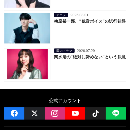
2026.08.01
アニメ
梅原裕一郎、“低音ボイス”の試行錯誤
2026.07.29
国内ドラマ
関水渚の“絶対に諦めない”という決意
公式アカウント
facebook
x
instagram
YouTube
Follow on 
LI