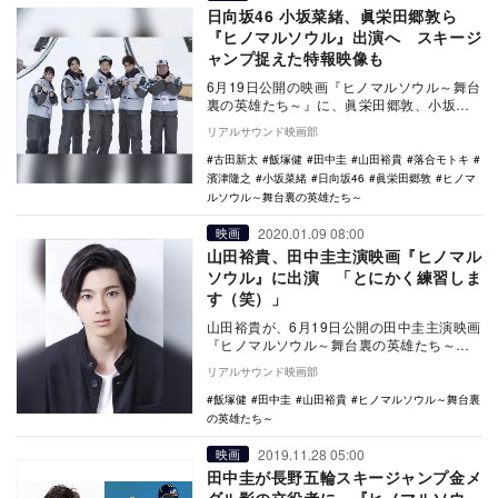
日向坂46 小坂菜緒、眞栄田郷敦ら
『ヒノマルソウル』出演へ スキージ
ャンプ捉えた特報映像も
6月19日公開の映画『ヒノマルソウル～舞台
裏の英雄たち～』に、眞栄田郷敦、小坂菜
緒（日向坂46）、古田新太、落合モトキ、
リアルサウンド映画部
濱津隆之…
古田新太
飯塚健
田中圭
山田裕貴
落合モトキ
濱津隆之
小坂菜緒
日向坂46
眞栄田郷敦
ヒノマ
ルソウル～舞台裏の英雄たち～
2020.01.09 08:00
映画
山田裕貴、田中圭主演映画『ヒノマル
ソウル』に出演 「とにかく練習しま
す（笑）」
山田裕貴が、6月19日公開の田中圭主演映画
『ヒノマルソウル～舞台裏の英雄たち～』
に出演することが決定した。 本作は、
リアルサウンド映画部
19…
飯塚健
田中圭
山田裕貴
ヒノマルソウル～舞台裏
の英雄たち～
2019.11.28 05:00
映画
田中圭が長野五輪スキージャンプ金メ