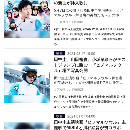
の新曲が挿入歌に
5月7日に公開される田中圭主演映画『ヒノ
マルソウル～舞台裏の英雄たち～』の挿入
歌をMAN WITH A MISSIONが担当する…
リアルサウンド映画部
古田新太
土屋太鳳
MAN WITH A MISSION
飯塚
健
田中圭
山田裕貴
落合モトキ
濱津隆之
小坂
菜緒
眞栄田郷敦
ヒノマルソウル～舞台裏の英雄た
ち～
2021.02.17 19:00
映画
田中圭、山田裕貴、小坂菜緒らがテス
トジャンプに臨む 『ヒノマルソウ
ル』場面写真公開
田中圭主演映画『ヒノマルソウル～舞台裏
の英雄たち～』の公開日が5月7日に決定
し、あわせて場面写真が公開された。
リアルサウンド映画部
『虹色デイズ…
古田新太
土屋太鳳
飯塚健
田中圭
山田裕貴
落
合モトキ
濱津隆之
小坂菜緒
眞栄田郷敦
ヒノマ
ルソウル～舞台裏の英雄たち～
2021.01.07 04:00
映画
田中圭主演映画『ヒノマルソウル』主
題歌でMISIAと川谷絵音が初コラボ