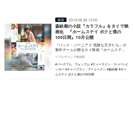
2019.06.28 13:00
映画
森絵都の小説『カラフル』をタイで映
画化 『ホームステイ ボクと僕の
100日間』10月公開
『バッド・ジーニアス 危険な天才たち』の
製作チームが贈るタイ映画『ホームステイ
ボクと僕の100日間』が10月5日より公開さ
リアルサウンド映画部
れる…
パークプム・ウォンプム
ティーラドン・スパパンピ
ンヨー
チャープラン・アーリークン
森絵都
ホー
ムステイ ボクと僕の100日間