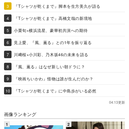
『Tシャツが乾くまで』脚本を生方美久が語る
『Tシャツが乾くまで』高橋文哉の新境地
小栗旬×横浜流星、豪華初共演への期待
見上愛、『風、薫る』との1年を振り返る
川﨑桜×小川彩、乃木坂46の未来を語る
『風、薫る』はなぜ新しい朝ドラに？
『映画ちいかわ』怪物は誰が生んだのか？
『Tシャツが乾くまで』に中島歩がいる必然
04:13更新
画像ランキング