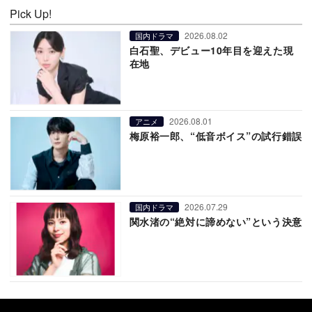
Pick Up!
2026.08.02
国内ドラマ
白石聖、デビュー10年目を迎えた現
在地
2026.08.01
アニメ
梅原裕一郎、“低音ボイス”の試行錯誤
2026.07.29
国内ドラマ
関水渚の“絶対に諦めない”という決意