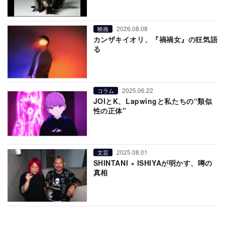
2026.08.08
映画
カンザキイオリ、『禍禍女』の狂気語
る
2025.06.22
コラム
JOIとK、Lapwingと私たちの“類似
性の正体”
2025.08.01
文芸
SHINTANI × ISHIYAが明かす、噂の
真相