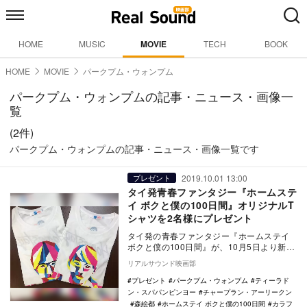
HOME
MUSIC
MOVIE
TECH
BOOK
HOME
MOVIE
パークプム・ウォンプム
パークプム・ウォンプムの記事・ニュース・画像一
覧
(2件)
パークプム・ウォンプムの記事・ニュース・画像一覧です
2019.10.01 13:00
プレゼント
タイ発青春ファンタジー『ホームステ
イ ボクと僕の100日間』オリジナルT
シャツを2名様にプレゼント
タイ発の青春ファンタジー『ホームステイ
ボクと僕の100日間』が、10月5日より新宿
武蔵野館ほかにてロードショーされる。
リアルサウンド映画部
本…
プレゼント
パークプム・ウォンプム
ティーラド
ン・スパパンピンヨー
チャープラン・アーリークン
森絵都
ホームステイ ボクと僕の100日間
カラフ