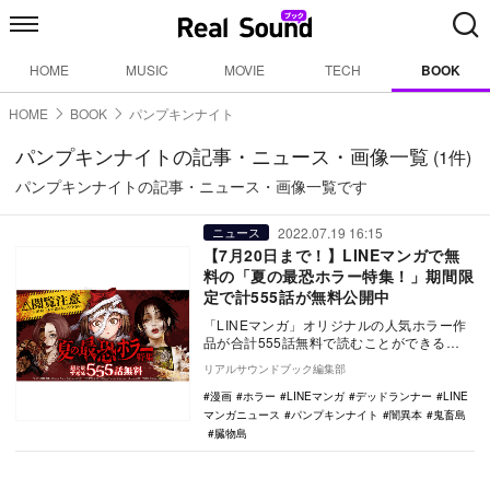
HOME
MUSIC
MOVIE
TECH
BOOK
HOME
BOOK
パンプキンナイト
パンプキンナイトの記事・ニュース・画像一覧
(1件)
パンプキンナイトの記事・ニュース・画像一覧です
2022.07.19 16:15
ニュース
【7月20日まで！】LINEマンガで無
料の「夏の最恐ホラー特集！」期間限
定で計555話が無料公開中
「LINEマンガ」オリジナルの人気ホラー作
品が合計555話無料で読むことができる
「【閲覧注意】ガチすぎる！怖すぎる！夏
リアルサウンドブック編集部
の最恐ホラ…
漫画
ホラー
LINEマンガ
デッドランナー
LINE
マンガニュース
パンプキンナイト
闇異本
鬼畜島
臓物島