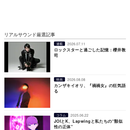
リアルサウンド厳選記事
2026.07.11
連載
ロックスターと過ごした記憶：櫻井敦
司
2026.08.08
映画
カンザキイオリ、『禍禍女』の狂気語
る
2025.06.22
コラム
JOIとK、Lapwingと私たちの“類似
性の正体”