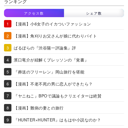
ランキング
アクセス数
シェア数
【漫画】小6女子のイカついファッション
【漫画】角刈りお父さんが娘に代わりバイト
ばるぼらの『渋谷陽一評論集』評
濱口竜介が紐解くブレッソンの『覚書』
『葬送のフリーレン』岡山旅行を堪能
【漫画】不老不死の男に恋人ができたら？
『ヤニねこ』BPOで議論もクリエイターは絶賛
【漫画】難病の妻との旅行
『HUNTER×HUNTER』はもはや小説なのか？