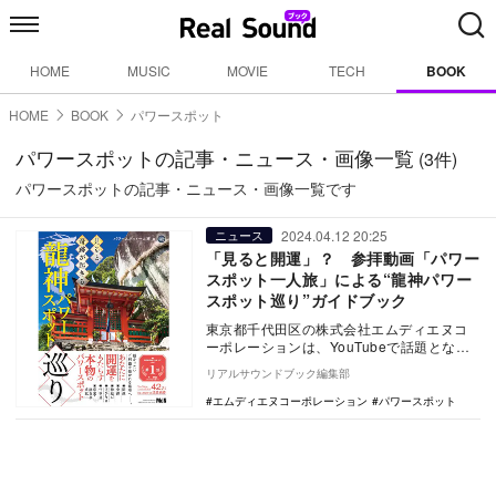
HOME
MUSIC
MOVIE
TECH
BOOK
HOME
BOOK
パワースポット
パワースポットの記事・ニュース・画像一覧
(3件)
パワースポットの記事・ニュース・画像一覧です
2024.04.12 20:25
ニュース
「見ると開運」？ 参拝動画「パワー
スポット一人旅」による“龍神パワー
スポット巡り”ガイドブック
東京都千代田区の株式会社エムディエヌコ
ーポレーションは、YouTubeで話題となっ
ている「パワースポット一人旅」によるパ
リアルサウンドブック編集部
ワースポ…
エムディエヌコーポレーション
パワースポット