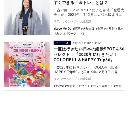
すぐできる「金トレ」とは？
占い師・Love Me Doによる書籍『金運大
全』が、2021年1月12日に大和出版より発
売される。本書では、「金運」…
リアルサウンドブック編集部
Love Me Do
開運
大和出版
金運
占星術
風水
占い
パワースポット
2019.12.02 19:02
ニュース
一度は行きたい日本の絶景SPOTを50
セレクト 『2020年に行きたい！
COLORFUL＆HAPPY Trip50』
『2020年に行きたい！ COLORFUL＆
HAPPY Trip50』が2019年12月9日に発売
される。「世界には素敵な景色が…
リアルサウンドブック編集部
大政絢
旅行ガイドブック
パワースポット
旅行