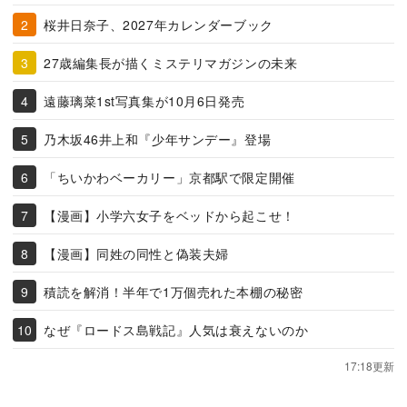
桜井日奈子、2027年カレンダーブック
27歳編集長が描くミステリマガジンの未来
遠藤璃菜1st写真集が10月6日発売
乃木坂46井上和『少年サンデー』登場
「ちいかわベーカリー」京都駅で限定開催
【漫画】小学六女子をベッドから起こせ！
【漫画】同姓の同性と偽装夫婦
積読を解消！半年で1万個売れた本棚の秘密
なぜ『ロードス島戦記』人気は衰えないのか
17:18更新