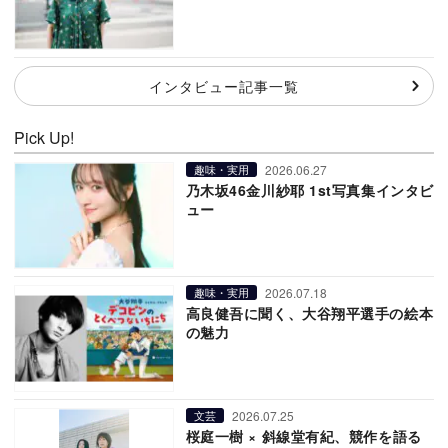
インタビュー記事一覧
Pick Up!
2026.06.27
趣味・実用
乃木坂46金川紗耶 1st写真集インタビ
ュー
2026.07.18
趣味・実用
高良健吾に聞く、大谷翔平選手の絵本
の魅力
2026.07.25
文芸
桜庭一樹 × 斜線堂有紀、競作を語る