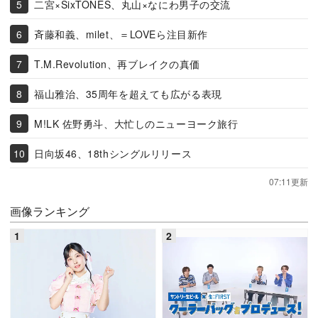
二宮×SixTONES、丸山×なにわ男子の交流
斉藤和義、milet、＝LOVEら注目新作
T.M.Revolution、再ブレイクの真価
福山雅治、35周年を超えても広がる表現
M!LK 佐野勇斗、大忙しのニューヨーク旅行
日向坂46、18thシングルリリース
07:11更新
画像ランキング