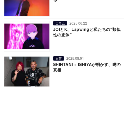
2025.06.22
コラム
JOIとK、Lapwingと私たちの“類似
性の正体”
2025.08.01
文芸
SHINTANI × ISHIYAが明かす、噂の
真相