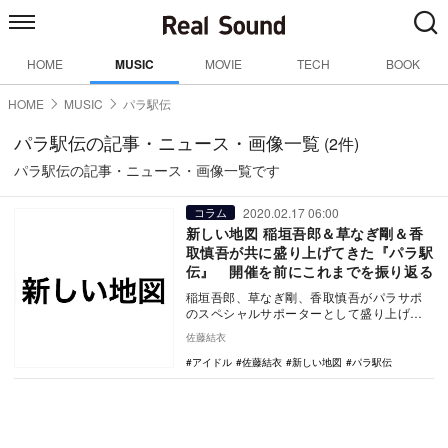
HOME
MUSIC
MOVIE
TECH
BOOK
HOME
MUSIC
パラ駅伝
パラ駅伝の記事・ニュース・画像一覧
(2件)
パラ駅伝の記事・ニュース・画像一覧です
2020.02.17 06:00
コラム
新しい地図 稲垣吾郎＆草なぎ剛＆香
取慎吾が共に盛り上げてきた『パラ駅
伝』 開催を前にこれまでを振り返る
稲垣吾郎、草なぎ剛、香取慎吾がパラサポ
のスペシャルサポーターとして盛り上げ
る、『パラ駅伝』が今年もやってくる。
佐藤結衣
2015年の…
アイドル
佐藤結衣
新しい地図
パラ駅伝