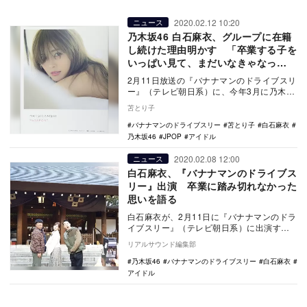
2020.02.12 10:20
ニュース
乃木坂46 白石麻衣、グループに在籍
し続けた理由明かす 「卒業する子を
いっぱい見て、まだいなきゃなっ
て……」
2月11日放送の『バナナマンのドライブスリ
ー』（テレビ朝日系）に、今年3月に乃木坂
46を卒業する白石麻衣が出演。これまでに
苫とり子
語って…
バナナマンのドライブスリー
苫とり子
白石麻衣
乃木坂46
JPOP
アイドル
2020.02.08 12:00
ニュース
白石麻衣、『バナナマンのドライブス
リー』出演 卒業に踏み切れなかった
思いを語る
白石麻衣が、2月11日に『バナナマンのドラ
イブスリー』（テレビ朝日系）に出演す
る。 同番組は、バナナマンがゲストと一
リアルサウンド編集部
緒に…
乃木坂46
バナナマンのドライブスリー
白石麻衣
アイドル