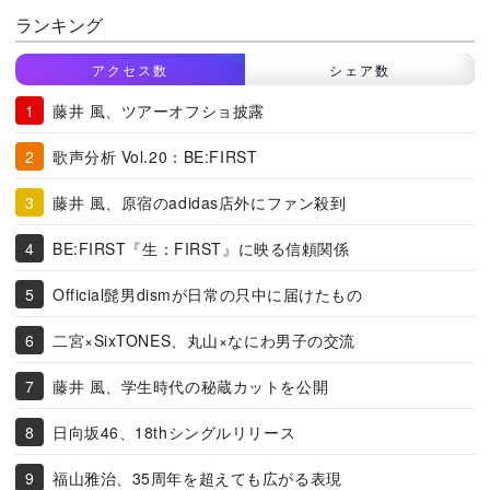
ランキング
アクセス数
シェア数
藤井 風、ツアーオフショ披露
歌声分析 Vol.20：BE:FIRST
藤井 風、原宿のadidas店外にファン殺到
BE:FIRST『生：FIRST』に映る信頼関係
Official髭男dismが日常の只中に届けたもの
二宮×SixTONES、丸山×なにわ男子の交流
藤井 風、学生時代の秘蔵カットを公開
日向坂46、18thシングルリリース
福山雅治、35周年を超えても広がる表現