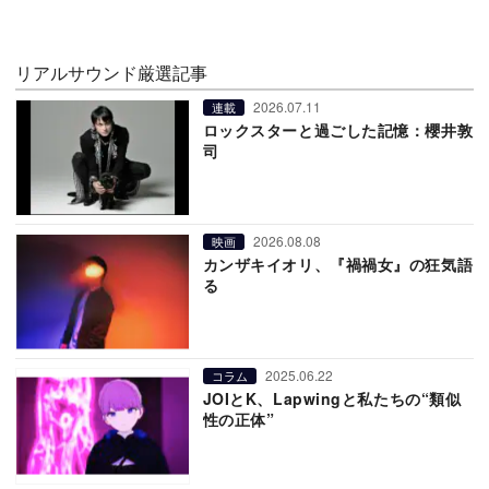
リアルサウンド厳選記事
2026.07.11
連載
ロックスターと過ごした記憶：櫻井敦
司
2026.08.08
映画
カンザキイオリ、『禍禍女』の狂気語
る
2025.06.22
コラム
JOIとK、Lapwingと私たちの“類似
性の正体”