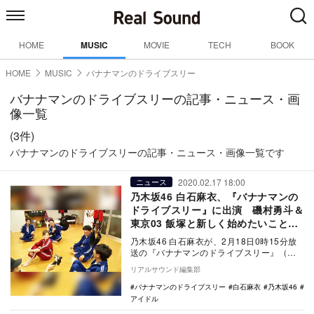
HOME
MUSIC
MOVIE
TECH
BOOK
HOME
MUSIC
バナナマンのドライブスリー
バナナマンのドライブスリーの記事・ニュース・画
像一覧
(3件)
バナナマンのドライブスリーの記事・ニュース・画像一覧です
2020.02.17 18:00
ニュース
乃木坂46 白石麻衣、『バナナマンの
ドライブスリー』に出演 磯村勇斗＆
東京03 飯塚と新しく始めたいことを
体験
乃木坂46 白石麻衣が、2月18日0時15分放
送の『バナナマンのドライブスリー』（テ
レビ朝日系）に出演する。 同番組は、…
リアルサウンド編集部
バナナマンのドライブスリー
白石麻衣
乃木坂46
アイドル