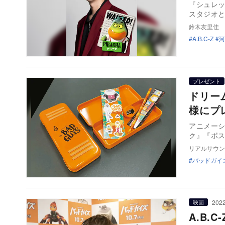
『シュレ
スタジオ
鈴木友里佳
A.B.C-Z
河
プレゼント
ドリー
様にプ
アニメーショ
ク』『ボ
リアルサウン
バッドガイ
2022
映画
A.B