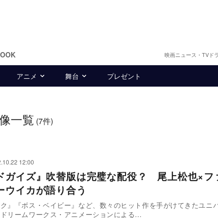
BOOK
映画ニュース・TVド
アニメ
舞台
プレゼント
像一覧
(7件)
.10.22 12:00
ドガイズ』吹替版は完璧な配役？ 尾上松也×フ
ーウイカが語り合う
ック』『ボス・ベイビー』など、数々のヒット作を手がけてきたユニ
とドリームワークス・アニメーションによる…