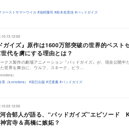
ファーストサマーウイカ
池村隆司
鈴木友里佳
バッドガイズ
.10.13 12:00
ドガイズ』原作は1600万部突破の世界的ベスト
Z世代を虜にする理由とは？
ワークス製作の劇場アニメーション『バッドガイズ』が、現在公開中
れた世界を舞台に、ウルフ、スネーク、ピラ…
nodera）
系（k.onodera）
辰巳出版
児童書
バッドガイズ
.10.03 12:00
Z 河合郁人が語る、“バッドガイズ”エピソード Ki
ce 神宮寺＆髙橋に嫉妬？