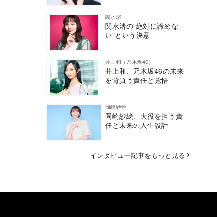
関水渚
関水渚の“絶対に諦めな
い”という決意
井上和（乃木坂46）
井上和、乃木坂46の未来
を背負う責任と覚悟
岡崎紗絵
岡崎紗絵、大役を担う責
任と未来の人生設計
インタビュー記事をもっと見る