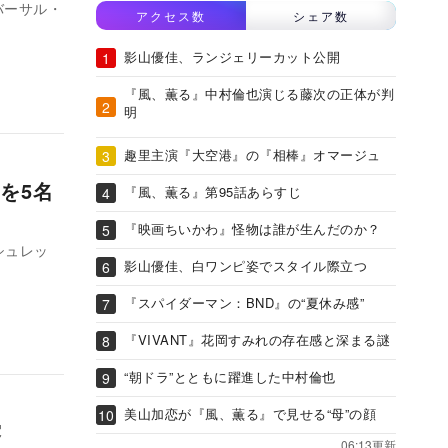
バーサル・
アクセス数
シェア数
影山優佳、ランジェリーカット公開
『風、薫る』中村倫也演じる藤次の正体が判
明
趣里主演『大空港』の『相棒』オマージュ
を5名
『風、薫る』第95話あらすじ
『映画ちいかわ』怪物は誰が生んだのか？
影山優佳、白ワンピ姿でスタイル際立つ
『スパイダーマン：BND』の“夏休み感”
『VIVANT』花岡すみれの存在感と深まる謎
“朝ドラ”とともに躍進した中村倫也
美山加恋が『風、薫る』で見せる“母”の顔
披露
06:13更新