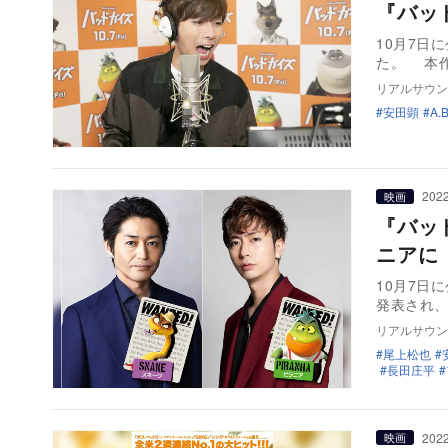
『バッ
10月7日
た。 本
リアルサウン
安田顕
A.B
2022
映画
『バッ
ニアに
10月7日
発表され、
リアルサウン
尾上松也
長田庄平
2022
映画