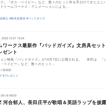
ック』『ボス・ベイビー』など、数々のヒット作を手がけてきたユニ
とドリームワークス・アニメーションによる…
合郁人
鈴木友里佳
バッドガイズ
2022.10.01 15:24
ムワークス最新作『バッドガイズ』文房具セット
レゼント
ン映画『バッドガイズ』が10月7日に公開される。 本作は、『シュレッ
ス・ベイビー』など、数々のヒット…
ド映画部
ズ
プレゼント
.09.16 08:00
.C-Z 河合郁人、長田庄平が歌唱＆英語ラップを