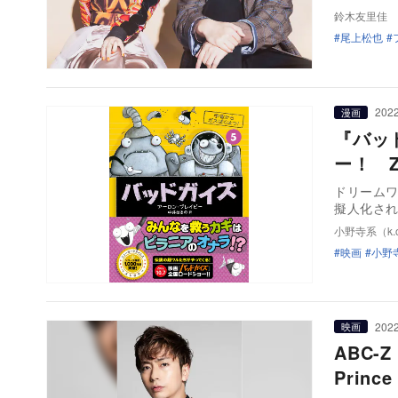
鈴木友里佳
尾上松也
2022
漫画
『バッ
ー！ 
ドリーム
擬人化さ
小野寺系（k.o
映画
小野寺
2022
映画
ABC-
Prin