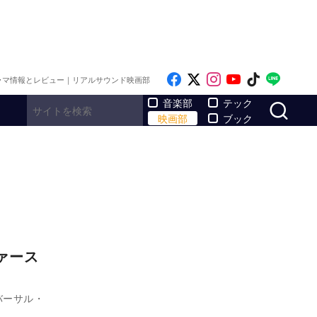
Like on Facebook
Follow on x
Follow on Inst
Follow on Y
Follow on
Follo
ラマ情報とレビュー｜リアルサウンド映画部
サ
音楽部
テック
映画部
ブック
ァース
バーサル・