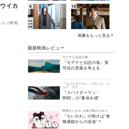
ウイカ
ション映画
画像をもっと見る
最新映画レビュー
モアナと伝説の海
『モアナと伝説の海』実
写化の意義を考える
『スパイダーマン：ブランド・ニ
ュー・デイ
『スパイダーマン：
BND』の“夏休み感”
映画ちいかわ 人魚の島のひみつ
『ちいかわ』の怖さは“食
物連鎖からの追放”？