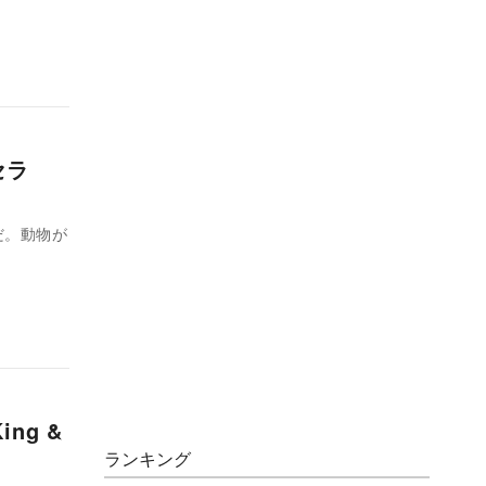
セラ
だ。動物が
ng &
ランキング