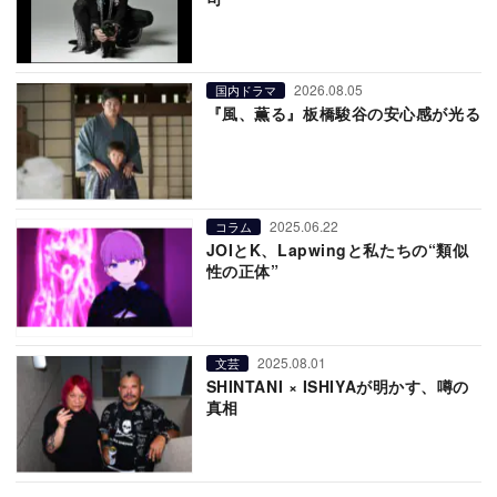
2026.08.05
国内ドラマ
『風、薫る』板橋駿谷の安心感が光る
2025.06.22
コラム
JOIとK、Lapwingと私たちの“類似
性の正体”
2025.08.01
文芸
SHINTANI × ISHIYAが明かす、噂の
真相