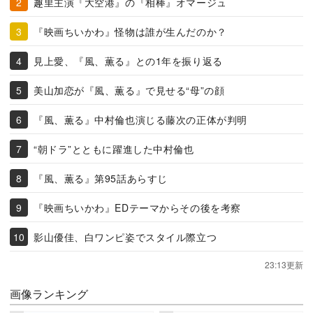
趣里主演『大空港』の『相棒』オマージュ
『映画ちいかわ』怪物は誰が生んだのか？
見上愛、『風、薫る』との1年を振り返る
美山加恋が『風、薫る』で見せる“母”の顔
『風、薫る』中村倫也演じる藤次の正体が判明
“朝ドラ”とともに躍進した中村倫也
『風、薫る』第95話あらすじ
『映画ちいかわ』EDテーマからその後を考察
影山優佳、白ワンピ姿でスタイル際立つ
23:13更新
画像ランキング