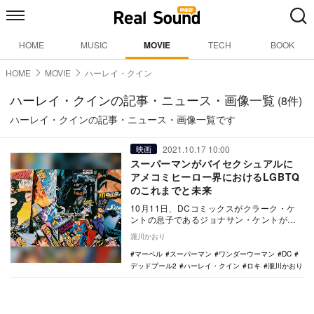
HOME
MUSIC
MOVIE
TECH
BOOK
HOME
MOVIE
ハーレイ・クイン
ハーレイ・クインの記事・ニュース・画像一覧
(8件)
ハーレイ・クインの記事・ニュース・画像一覧です
2021.10.17 10:00
映画
スーパーマンがバイセクシュアルに
アメコミヒーロー界におけるLGBTQ
のこれまでと未来
10月11日、DCコミックスがクラーク・ケ
ントの息子であるジョナサン・ケントがバ
イセクシュアルとしてカミングアウトする
瀧川かおり
ことを明ら…
マーベル
スーパーマン
ワンダーウーマン
DC
デッドプール2
ハーレイ・クイン
ロキ
瀧川かおり