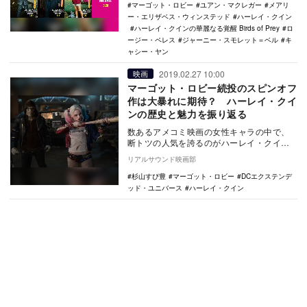
マーゴット・ロビー
ユアン・マクレガー
メアリ
ー・エリザベス・ウィンステッド
ハーレイ・クイン
ハーレイ・クインの華麗なる覚醒 Birds of Prey
ロ
ージー・ペレス
ジャーニー・スモレット＝ベル
キ
ャシー・ヤン
2019.02.27 10:00
映画
マーゴット・ロビー続投のスピンオフ
作は大暴れに期待？ ハーレイ・クイ
ンの歴史と魅力を振り返る
数あるアメコミ映画の女性キャラの中で、
断トツの人気を誇るのがハーレイ・クイン
でしょう。映画『スーサイド・スクワッ
リアルサウンド映画部
ド』でマーゴット…
杉山すぴ豊
マーゴット・ロビー
DCエクステンデ
ッド・ユニバース
ハーレイ・クイン