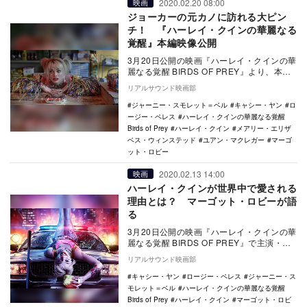
2020.02.20 08:00
映画
ジョーカーの元カノに訪れる大ピン
チ！ 『ハーレイ・クインの華麗なる
覚醒』本編映像公開
3月20日公開の映画『ハーレイ・クインの華
麗なる覚醒 BIRDS OF PREY』より、本編
映像が公開された。 本作は、ジョ…
リアルサウンド映画部
ジャーニー・スモレット＝ベル
キャシー・ヤン
ロ
ージー・ペレス
ハーレイ・クインの華麗なる覚醒
Birds of Prey
ハーレイ・クイン
メアリー・エリザ
ベス・ウィンステッド
ユアン・マクレガー
マーゴ
ット・ロビー
2020.02.13 14:00
映画
ハーレイ・クインが世界中で愛される
理由とは？ マーゴット・ロビーが語
る
3月20日公開の映画『ハーレイ・クインの華
麗なる覚醒 BIRDS OF PREY』で主演・プ
ロデューサーを務めたマーゴット・ロビ…
リアルサウンド映画部
キャシー・ヤン
ロージー・ペレス
ジャーニー・ス
モレット＝ベル
ハーレイ・クインの華麗なる覚醒
Birds of Prey
ハーレイ・クイン
マーゴット・ロビ