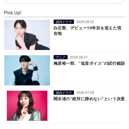
Pick Up!
2026.08.02
国内ドラマ
白石聖、デビュー10年目を迎えた現
在地
2026.08.01
アニメ
梅原裕一郎、“低音ボイス”の試行錯誤
2026.07.29
国内ドラマ
関水渚の“絶対に諦めない”という決意