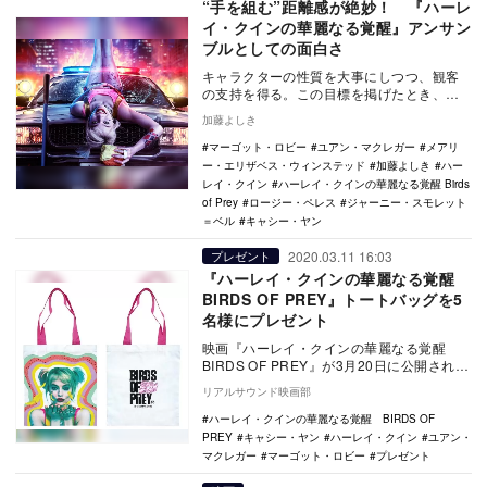
“手を組む”距離感が絶妙！ 『ハーレ
イ・クインの華麗なる覚醒』アンサン
ブルとしての面白さ
キャラクターの性質を大事にしつつ、観客
の支持を得る。この目標を掲げたとき、ハ
ーレイ・クインはなかなか難しい題材だ。
加藤よしき
何せ彼女は見た…
マーゴット・ロビー
ユアン・マクレガー
メアリ
ー・エリザベス・ウィンステッド
加藤よしき
ハー
レイ・クイン
ハーレイ・クインの華麗なる覚醒 Birds
of Prey
ロージー・ペレス
ジャーニー・スモレット
＝ベル
キャシー・ヤン
2020.03.11 16:03
プレゼント
『ハーレイ・クインの華麗なる覚醒
BIRDS OF PREY』トートバッグを5
名様にプレゼント
映画『ハーレイ・クインの華麗なる覚醒
BIRDS OF PREY』が3月20日に公開され
る。 本作は、“悪のカリスマ”ジ…
リアルサウンド映画部
ハーレイ・クインの華麗なる覚醒 BIRDS OF
PREY
キャシー・ヤン
ハーレイ・クイン
ユアン・
マクレガー
マーゴット・ロビー
プレゼント