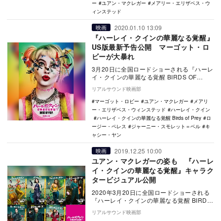
ー
ユアン・マクレガー
メアリー・エリザベス・ウ
ィンステッド
2020.01.10 13:09
映画
『ハーレイ・クインの華麗なる覚醒』
US版最新予告公開 マーゴット・ロ
ビーが大暴れ
3月20日に全国ロードショーされる『ハーレ
イ・クインの華麗なる覚醒 BIRDS OF
PREY』のUS版最新予告が公開された。 …
リアルサウンド映画部
マーゴット・ロビー
ユアン・マクレガー
メアリ
ー・エリザベス・ウィンステッド
ハーレイ・クイン
ハーレイ・クインの華麗なる覚醒 Birds of Prey
ロ
ージー・ペレス
ジャーニー・スモレット＝ベル
キ
ャシー・ヤン
2019.12.25 10:00
映画
ユアン・マクレガーの姿も 『ハーレ
イ・クインの華麗なる覚醒』キャラク
タービジュアル公開
2020年3月20日に全国ロードショーされる
『ハーレイ・クインの華麗なる覚醒 BIRDS
OF PREY』より、キャラクタービジ…
リアルサウンド映画部