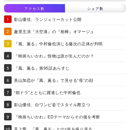
アクセス数
シェア数
影山優佳、ランジェリーカット公開
趣里主演『大空港』の『相棒』オマージュ
『風、薫る』中村倫也演じる藤次の正体が判明
『映画ちいかわ』怪物は誰が生んだのか？
『風、薫る』第95話あらすじ
美山加恋が『風、薫る』で見せる“母”の顔
“朝ドラ”とともに躍進した中村倫也
影山優佳、白ワンピ姿でスタイル際立つ
『映画ちいかわ』EDテーマからその後を考察
見上愛、『風、薫る』との1年を振り返る