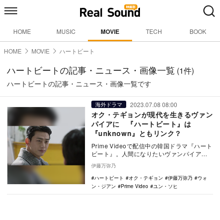
HOME
MUSIC
MOVIE
TECH
BOOK
HOME
MOVIE
ハートビート
ハートビートの記事・ニュース・画像一覧
(1件)
ハートビートの記事・ニュース・画像一覧です
2023.07.08 08:00
海外ドラマ
オク・テギョンが現代を生きるヴァン
パイアに 『ハートビート』は
『unknown』ともリンク？
Prime Videoで配信中の韓国ドラマ『ハート
ビート』。人間になりたいヴァンパイアと
冷血な人間のラブストーリーが始まった。
伊藤万弥乃
…
ハートビート
オク・テギョン
伊藤万弥乃
ウォ
ン・ジアン
Prime Video
ユン・ソヒ