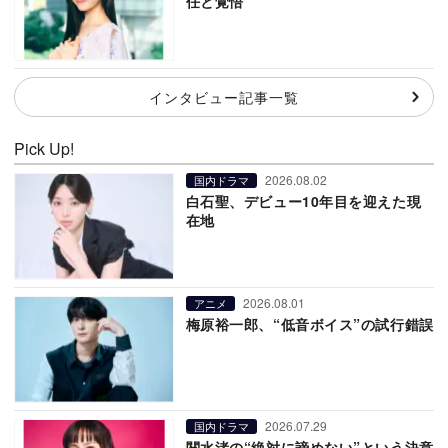
任と覚悟
インタビュー記事一覧
Pick Up!
2026.08.02
国内ドラマ
白石聖、デビュー10年目を迎えた現
在地
2026.08.01
アニメ
梅原裕一郎、“低音ボイス”の試行錯誤
2026.07.29
国内ドラマ
関水渚の“絶対に諦めない”という決意