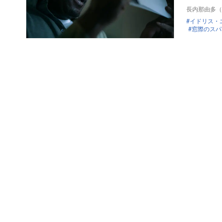
長内那由多（Na
イドリス・
窓際のスパ