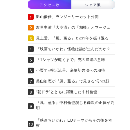
アクセス数
シェア数
影山優佳、ランジェリーカット公開
趣里主演『大空港』の『相棒』オマージュ
見上愛、『風、薫る』との1年を振り返る
『映画ちいかわ』怪物は誰が生んだのか？
『Tシャツが乾くまで』充の帰還の意味
小栗旬×横浜流星、豪華初共演への期待
美山加恋が『風、薫る』で見せる“母”の顔
“朝ドラ”とともに躍進した中村倫也
『風、薫る』中村倫也演じる藤次の正体が判
明
『映画ちいかわ』EDテーマからその後を考
察