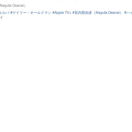
yuta Osanai）
エルバ
ゲイリー・オールドマン
Apple TV+
長内那由多（Nayuta Osanai）
ハ
イ