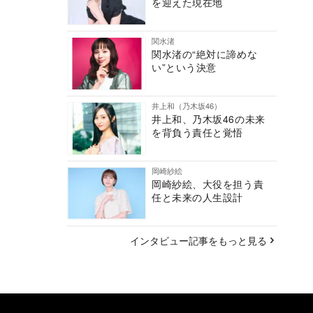
を迎えた現在地
関水渚
関水渚の“絶対に諦めな
い”という決意
井上和（乃木坂46）
井上和、乃木坂46の未来
を背負う責任と覚悟
岡崎紗絵
岡崎紗絵、大役を担う責
任と未来の人生設計
インタビュー記事をもっと見る