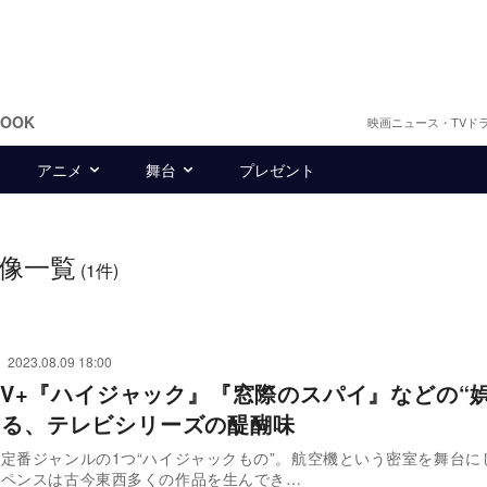
BOOK
映画ニュース・TVド
アニメ
舞台
プレゼント
像一覧
(1件)
2023.08.09 18:00
leTV+『ハイジャック』『窓際のスパイ』などの“
みる、テレビシリーズの醍醐味
定番ジャンルの1つ“ハイジャックもの”。航空機という密室を舞台に
スペンスは古今東西多くの作品を生んでき…