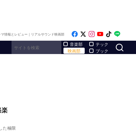
Like on Facebook
Follow on x
Follow on Inst
Follow on Y
Follow on
Follo
ラマ情報とレビュー｜リアルサウンド映画部
サ
音楽部
テック
映画部
ブック
娯楽
した極限