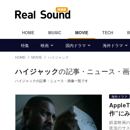
HOME
MUSIC
MOVIE
TECH
特集
映画
国内ドラマ
海外ドラマ
HOME
MOVIE
ハイジャック
の記事・ニュース・画
ハイジャック
ハイジャックの記事・ニュース・画像一覧です
海外ドラマ
App
作”に
娯楽映画の
状況のサ