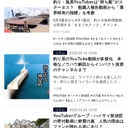
釣り・漁系YouTuberは“持ち船”がス
テータス？ 船購入報告動画から「業
界特有の指標」を考察
5月5週目から6月1週目、釣りや魚料理動画
を投稿する「きまぐれクック」チャンネル
に投稿された、船の購入報告動画が
せきぐちゆみ
YouTubeの…
ハイサイ探偵団
YouTube
きまぐれクック
せきぐ
ちゆみ
小豆島の漁師はまゆう
素潜り漁師マサル
2023.05.14 12:00
コラム
釣り系のYouTube動画が多様化 本
格なノウハウ解説からインパクト抜群
のチャンネルまで
YouTubeには、ワイワイと釣りを楽しんだ
り、釣りに役立つノウハウを提供したり
と、釣りに関連する動画を投稿する「釣り
小川遼
系YouT…
YouTube
ハイサイ探偵団
小川遼
ホモサピ
おろ
ちんゆー
あんこうアワーズ
釣りよかでしょう。
2023.04.29 12:00
コラム
YouTuberグループ・ハイサイ探偵団
の寄付動画に称賛の嵐 人気の理由は
ファンが誇れる姿にあり？