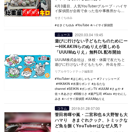
4月3週目、人気YouTuberグループ・ハイサ
イ探偵団が企画で余った缶や事務所から出
た缶をリサイクル業者に持ち込んだとこ
せきぐちゆみ
ろ、3…
せきぐちゆみ
YouTube
ハイサイ探偵団
2020.03.04 19:45
ニュース
遊びに行けない子どもたちのためにー
ーHIKAKINらのぬりえが楽しめる
「UUUMぬりえ」無料DL配布開始
UUUM株式会社は、休校・休園で友だちと
遊びに行けない子どもたちや、外出を控え
ている大人など全国の方に向けた施策とし
リアルサウンドテック編集部
て、「UUU…
YouTuber
はじめしゃちょー
フィッシャーズ
HIKAKIN
水溜りボンド
おるたな
channel
SEIKIN
ボンボンTV
UUUM
さぁや
佐々木あさひ
関根りさ
瀬戸弘司
Kazu
かわにし
みき
ハイサイ探偵団
UUUMぬりえ
2019.01.28 07:00
コラム
菅田将暉や嵐・二宮和也＆大野智も大
ハマり きまぐれクック、トミックな
ど魚を捌くYouTuberはなぜ人気？