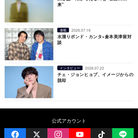
来”
2026.07.19
連載
水溜りボンド・カンタ×倉本美津留対
談
2026.07.22
インタビュー
チェ・ジョンヒョプ、イメージからの
脱却
公式アカウント
facebook
x
instagram
YouTube
Follow on 
LI