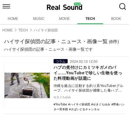
HOME
MUSIC
MOVIE
TECH
BOOK
HOME
TECH
ハイサイ探偵団
ハイサイ探偵団の記事・ニュース・画像一覧
(6件)
ハイサイ探偵団の記事・ニュース・画像一覧です
2024.02.10 12:00
コラム
ハブの煮付けにカミツキガメのパ
イ……YouTubeで珍しい生物を使っ
た料理動画が話題に
沖縄を拠点に活動する釣り系YouTuberグル
ープ、ハイサイ探偵団が捕獲した毒ハブを
料理した動画を公開し、注目を集めてい
せきぐちゆみ
る。今回…
YouTube
ハイサイ探偵団
せきぐちゆみ
野食ハン
ター茸本朗
さばいどるチャンネル