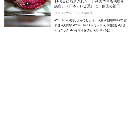
1月6日に放送された『行列のできる法律相
談所』（日本テレビ系）に、俳優の菅田将
暉がハマっているYouTuberとして「きまぐ
リアルサウンドテック編集部
れク…
YouTube
釣りよかでしょう。
嵐
菅田将暉
二宮
和也
大野智
YouTuber
トミック
川崎龍也
きま
ぐれクック
ハイサイ探偵団
釣りいろは