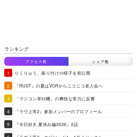
ランキング
アクセス数
シェア数
りくりゅう、振り付けの様子を初公開
『RUST』の夏はVCRからニコニコ老人会へ
「ラジコン草刈機」の爽快な実力に反響
『ラヴ上等2』参加メンバーのプロフィール
『今日好き 夏休み編2026』2話
『ラヴ上等2』エピソード1～4ダイジェスト