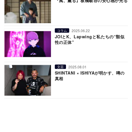
『風、薫る』板橋駿谷の安心感が光る
2025.06.22
コラム
JOIとK、Lapwingと私たちの“類似
性の正体”
2025.08.01
文芸
SHINTANI × ISHIYAが明かす、噂の
真相