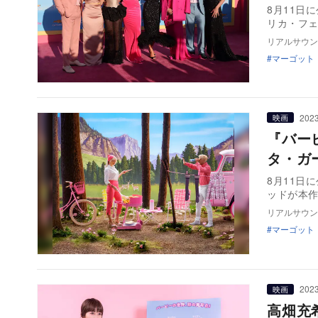
8月11日
リカ・フ
リアルサウン
マーゴット
2023
映画
『バー
タ・ガ
8月11日
ッドが本
リアルサウン
マーゴット
2023
映画
高畑充