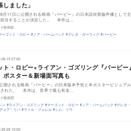
張しました」
8月11日に公開される映画『バービー』の日本語吹替版声優として
を担当することが決定した。 本作は…
ド映画部
マーゴット・ロビー
ノア・バームバック
グレタ・ガーウィグ
バービー
.06.15 07:00
ット・ロビー×ライアン・ゴズリング『バービー
 ポスター＆新場面写真も
に公開される映画『バービー』の日本版本予告と本ポスタービジュア
開された。 本作は、世界で最も有名…
ド映画部
レン
ライアン・ゴズリング
マーゴット・ロビー
ノア・バームバック
グレタ・
デュア・リパ
ウィル・フェレル
シム・リウ
.05.26 10:00