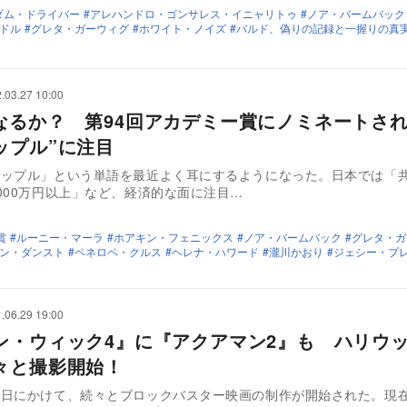
ダム・ドライバー
アレハンドロ・ゴンサレス・イニャリトゥ
ノア・バームバック
ドル
グレタ・ガーウィグ
ホワイト・ノイズ
バルド、偽りの記録と一握りの真
.03.27 10:00
なるか？ 第94回アカデミー賞にノミネートされ
ップル”に注目
カップル」という単語を最近よく耳にするようになった。日本では「
000万円以上」など、経済的な面に注目…
賞
ルーニー・マーラ
ホアキン・フェニックス
ノア・バームバック
グレタ・ガ
ン・ダンスト
ペネロペ・クルス
ヘレナ・ハワード
瀧川かおり
ジェシー・プ
.06.29 19:00
ン・ウィック4』に『アクアマン2』も ハリウ
々と撮影開始！
今日にかけて、続々とブロックバスター映画の制作が開始された。現