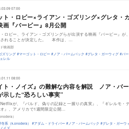
.03.09 07:00
ット・ロビー×ライアン・ゴズリング×グレタ・
映画『バービー』8月公開
・ロビー、ライアン・ゴズリングらが出演する映画『バービー』が、
開されることが決定した。 本作は、…
ド映画部
ゴズリング
マーゴット・ロビー
ノア・バームバック
グレタ・ガーウィグ
バー
ェレル
.01.11 08:00
イト・ノイズ』の難解な内容を解説 ノア・バー
が示した“恐ろしい事実”
Netflixが、『バルド、偽りの記録と一握りの真実』、『ギレルモ・
オ』、アメリカで1週間限定公開…
nodera）
寺系（k.onodera）
アダム・ドライバー
ノア・バームバック
グレタ・ガーウ
ノイズ