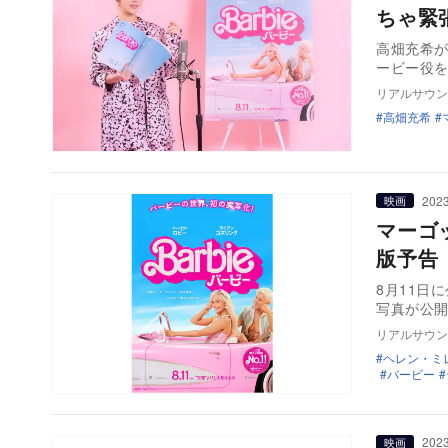
ちゃ緊
高畑充希が
ービー役
リアルサウン
高畑充希
2023
映画
マーゴ
版予告
8月11日
写真が公
リアルサウン
ヘレン・ミ
バービー
2023
映画