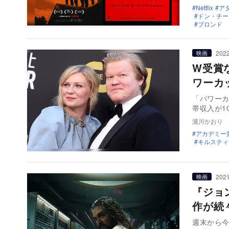
Netflix
ア
ドン・チー
ブロンド
2022
映画
W受賞
ワーカ
「パワー
帯収入が1
瀧川かおり
アカデミー
キルスティ
2021
映画
『ジョ
作が続
週末から