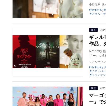
小野寺系（k.o
Netflix
小野
アダム・サ
2025
映画
ギレル
作品、
Netfl
リー』の3
リアルサウン
Netflix
オ
ノア・バー
フランケン
2023
映画
マーゴ
ー』で