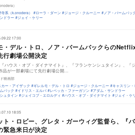
nodera）
寺系（k.onodera）
ローラ・ダーン
ジョージ・クルーニー
ノア・バームバッ
ンドラー
ジェイ・ケリー
.09.22 17:00
モ・デル・トロ、ノア・バームバックらのNetfli
先行劇場公開決定
ix映画『ハウス・オブ・ダイナマイト』、『フランケンシュタイン』、『
作品が一部劇場にて先行劇場公開…
ド映画部
スカー・アイザック
ギレルモ・デル・トロ
ジョージ・クルーニー
キャスリン・
ムバック
イドリス・エルバ
レベッカ・ファーガソン
アダム・サンドラー
シュタイン
ジェイコブ・エロルディ
ハウス・オブ・ダイナマイト
ジェイ・ケ
.07.10 18:05
ット・ロビー、グレタ・ガーウィグ監督ら、『バ
の緊急来日が決定