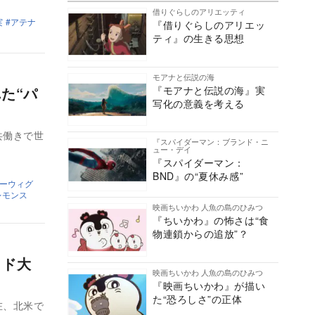
借りぐらしのアリエッティ
実
アテナ
『借りぐらしのアリエッ
ティ』の生きる思想
モアナと伝説の海
『モアナと伝説の海』実
た“パ
写化の意義を考える
共働きで世
『スパイダーマン：ブランド・ニ
ュー・デイ
『スパイダーマン：
BND』の“夏休み感”
ーウィグ
レモンス
映画ちいかわ 人魚の島のひみつ
『ちいかわ』の怖さは“食
物連鎖からの追放”？
ッド大
映画ちいかわ 人魚の島のひみつ
『映画ちいかわ』が描い
た“恐ろしさ”の正体
在、北米で