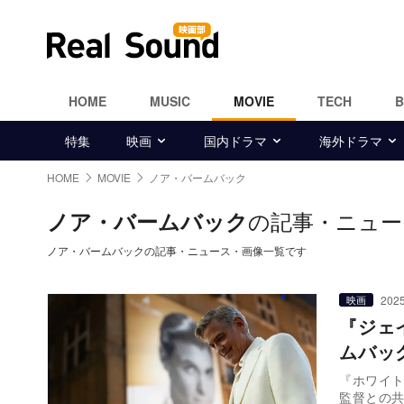
HOME
MUSIC
MOVIE
TECH
特集
映画
国内ドラマ
海外ドラマ
HOME
MOVIE
ノア・バームバック
の記事・ニュー
ノア・バームバック
ノア・バームバックの記事・ニュース・画像一覧です
2025
映画
『ジェ
ムバッ
『ホワイト
監督との