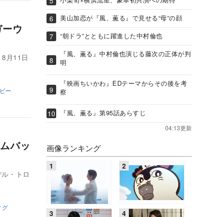
美山加恋が『風、薫る』で見せる“母”の顔
ガーウ
“朝ドラ”とともに躍進した中村倫也
『風、薫る』中村倫也演じる藤次の正体が判
8月11日
明
『映画ちいかわ』EDテーマからその後を考
ビー
察
『風、薫る』第95話あらすじ
04:13更新
ムバッ
画像ランキング
デル・トロ
ィグ