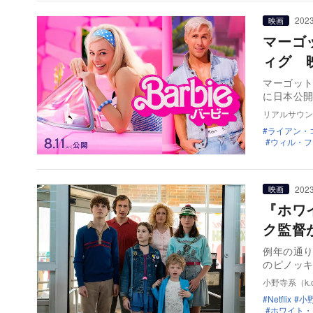
2023
映画
マーゴ
ィグ 
マーゴット
に日本公
リアルサウン
ライアン・
ウィル・フ
2023
映画
『ホワ
ク監督
例年の通り
のピノッキ
小野寺系（k.o
Netflix
小野
ホワイト・