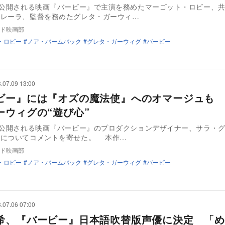
に公開される映画『バービー』で主演を務めたマーゴット・ロビー、
ェレーラ、監督を務めたグレタ・ガーウィ…
ド映画部
・ロビー
ノア・バームバック
グレタ・ガーウィグ
バービー
.07.09 13:00
ビー』には『オズの魔法使』へのオマージュも 
ーウィグの“遊び心”
に公開される映画『バービー』のプロダクションデザイナー、サラ・
作についてコメントを寄せた。 本作…
ド映画部
・ロビー
ノア・バームバック
グレタ・ガーウィグ
バービー
.07.06 07:00
希、『バービー』日本語吹替版声優に決定 「め