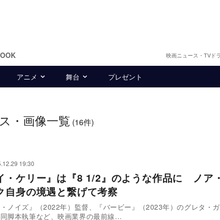
BOOK
映画ニュース・TVド
アニメ
舞台
プレゼント
ス・画像一覧
(16件)
.12.29 19:30
イ・ケリー』は『8 1/2』のような作品に ノア
ク自身の境遇と繋げて考察
・ノイズ』（2022年）監督、『バービー』（2023年）のグレタ・
共同脚本執筆など、映画業界の最前線…