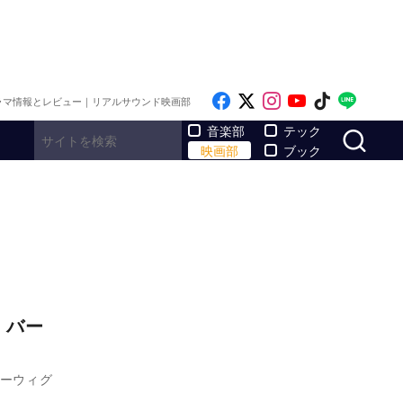
Like on Facebook
Follow on x
Follow on Inst
Follow on Y
Follow on
Follo
ラマ情報とレビュー｜リアルサウンド映画部
サ
音楽部
テック
映画部
ブック
・バー
ガーウィグ