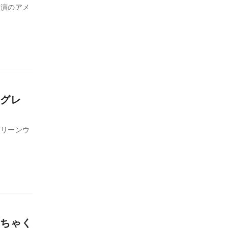
共演のアメ
グレ
グリーンウ
ちゃく