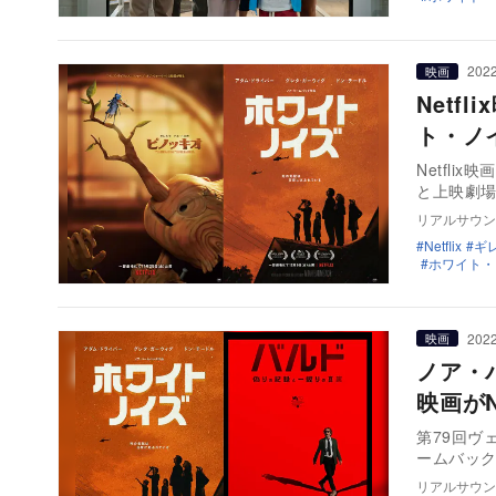
2022
映画
Net
ト・ノ
Netfl
と上映劇
リアルサウン
Netflix
ギ
ホワイト・
2022
映画
ノア・
映画がN
第79回ヴ
ームバッ
リアルサウン