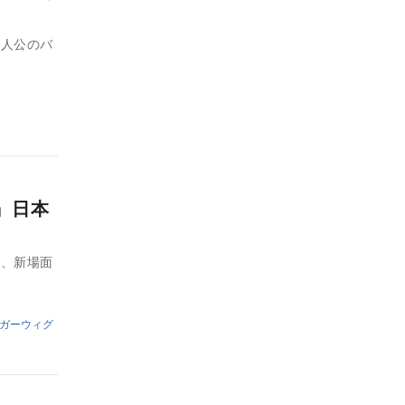
主人公のバ
』日本
ル、新場面
ガーウィグ