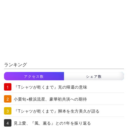
ランキング
アクセス数
シェア数
『Tシャツが乾くまで』充の帰還の意味
小栗旬×横浜流星、豪華初共演への期待
『Tシャツが乾くまで』脚本を生方美久が語る
見上愛、『風、薫る』との1年を振り返る