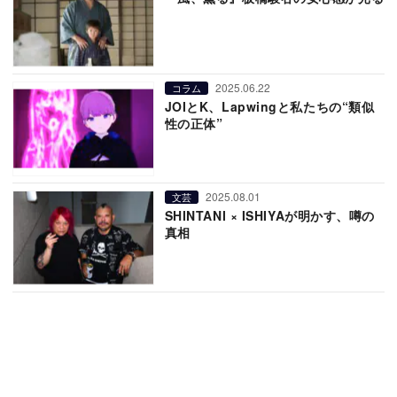
2025.06.22
コラム
JOIとK、Lapwingと私たちの“類似
性の正体”
2025.08.01
文芸
SHINTANI × ISHIYAが明かす、噂の
真相