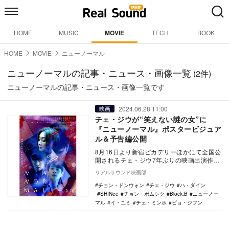
HOME
MUSIC
MOVIE
TECH
BOOK
HOME
MOVIE
ニューノーマル
ニューノーマルの記事・ニュース・画像一覧
(2件)
ニューノーマルの記事・ニュース・画像一覧です
2024.06.28 11:00
映画
チェ・ジウが“笑えない謎の女”に
『ニューノーマル』ポスタービジュア
ル＆予告編公開
8月16日より新宿ピカデリーほかにて全国公
開されるチェ・ジウ7年ぶりの映画出演作
『ニューノーマル』のポスタービジュアル
リアルサウンド映画部
と予告編が…
チョン・ドンウォン
チェ・ジウ
ハ・ダイン
SHINee
チョン・ボムシク
Block.B
ニューノー
マル
イ・ユミ
チェ・ミンホ
ピョ・ジフン