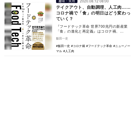
2020.08.12 08:00
趣味・実用
テイクアウト、自動調理、人工肉……
コロナ禍で「食」の明日はどう変わっ
ていく？
『フードテック革命 世界700兆円の新産業
「食」の進化と再定義』はコロナ禍、
SDGs、農業や飲食産業のDXを踏まえて
飯田一史
「食」の明…
飯田一史
コロナ禍
フードテック革命
ニューノー
マル
人工肉