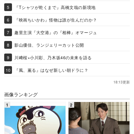
『Tシャツが乾くまで』高橋文哉の新境地
『映画ちいかわ』怪物は誰が生んだのか？
趣里主演『大空港』の『相棒』オマージュ
影山優佳、ランジェリーカット公開
川﨑桜×小川彩、乃木坂46の未来を語る
『風、薫る』はなぜ新しい朝ドラに？
18:13更新
画像ランキング