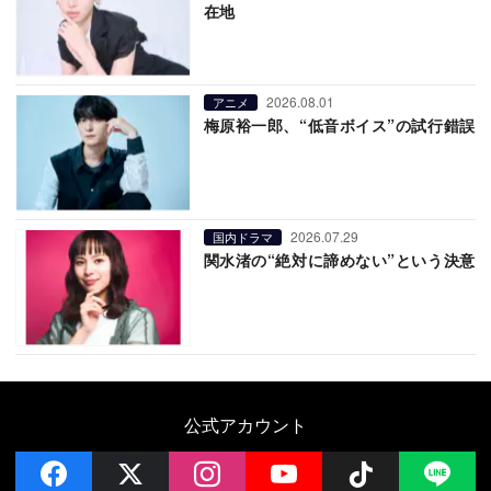
在地
2026.08.01
アニメ
梅原裕一郎、“低音ボイス”の試行錯誤
2026.07.29
国内ドラマ
関水渚の“絶対に諦めない”という決意
公式アカウント
facebook
x
instagram
YouTube
Follow on 
LI