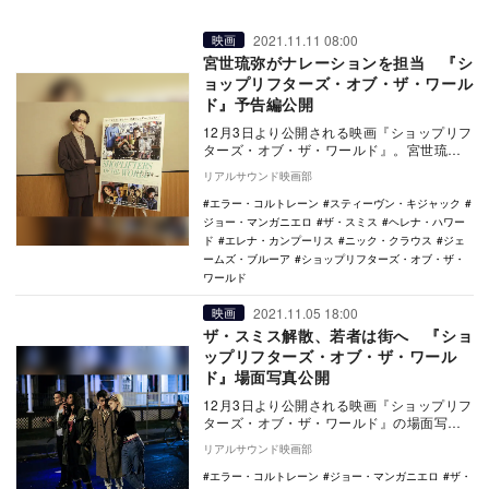
2021.11.11 08:00
映画
宮世琉弥がナレーションを担当 『シ
ョップリフターズ・オブ・ザ・ワール
ド』予告編公開
12月3日より公開される映画『ショップリフ
ターズ・オブ・ザ・ワールド』。宮世琉弥
がナレーションを務めた予告編が公開され
リアルサウンド映画部
た。 …
エラー・コルトレーン
スティーヴン・キジャック
ジョー・マンガニエロ
ザ・スミス
ヘレナ・ハワー
ド
エレナ・カンプーリス
ニック・クラウス
ジェ
ームズ・ブルーア
ショップリフターズ・オブ・ザ・
ワールド
2021.11.05 18:00
映画
ザ・スミス解散、若者は街へ 『ショ
ップリフターズ・オブ・ザ・ワール
ド』場面写真公開
12月3日より公開される映画『ショップリフ
ターズ・オブ・ザ・ワールド』の場面写真
が公開された。 本作は1980年代、痛烈な
リアルサウンド映画部
歌…
エラー・コルトレーン
ジョー・マンガニエロ
ザ・