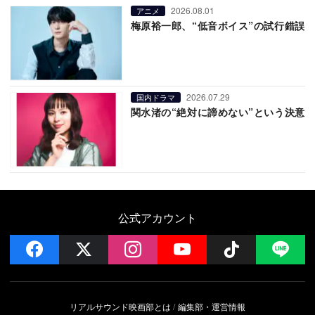
2026.08.01
アニメ
梅原裕一郎、“低音ボイス”の試行錯誤
2026.07.29
国内ドラマ
関水渚の“絶対に諦めない”という決意
公式アカウント
facebook
x
instagram
YouTube
Follow on 
LI
リアルサウンド映画部とは
編集部・運営情報