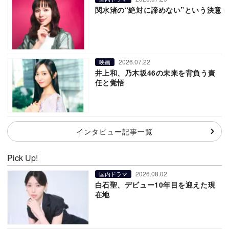
関水渚の“絶対に諦めない”という決意
2026.07.22
映画
井上和、乃木坂46の未来を背負う責
任と覚悟
インタビュー記事一覧
Pick Up!
2026.08.02
国内ドラマ
白石聖、デビュー10年目を迎えた現
在地