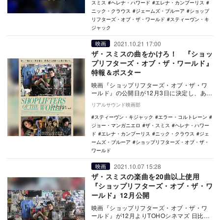
スミス
ヘレナ・ハワード
エレナ・カンプーリス
ニック・クラウス
ジェームズ・ブルーア
ショップ
リフターズ・オブ・ザ・ワールド
スティーヴン・キ
ジャック
2021.10.21 17:00
映画
ザ・スミスの曲をかけろ！ 『ショッ
プリフターズ・オブ・ザ・ワールド』
特報＆ポスター
映画『ショップリフターズ・オブ・ザ・ワ
ールド』の公開日が12月3日に決定し、あわ
せて特報映像とポスタービジュアルが公開
リアルサウンド映画部
された。 …
スティーヴン・キジャック
エラー・コルトレーン
ジョー・マンガニエロ
ザ・スミス
ヘレナ・ハワー
ド
エレナ・カンプーリス
ニック・クラウス
ジェ
ームズ・ブルーア
ショップリフターズ・オブ・ザ・
ワールド
2021.10.07 15:28
映画
ザ・スミスの楽曲を20曲以上使用
『ショップリフターズ・オブ・ザ・ワ
ールド』12月公開
映画『ショップリフターズ・オブ・ザ・ワ
ールド』が12月よりTOHOシネマズ 日比