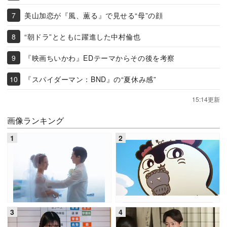
美山加恋が『風、薫る』で見せる“母”の顔
“朝ドラ”とともに躍進した中村倫也
『映画ちいかわ』EDテーマからその後を考察
『スパイダーマン：BND』の“夏休み感”
15:14更新
画像ランキング