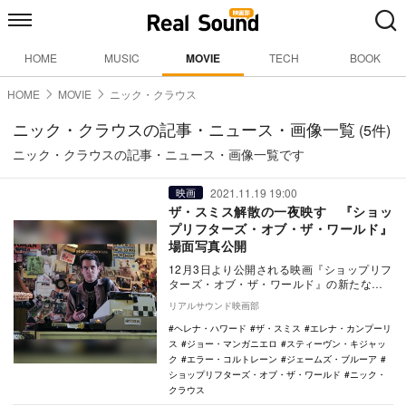
HOME
MUSIC
MOVIE
TECH
BOOK
HOME
MOVIE
ニック・クラウス
ニック・クラウスの記事・ニュース・画像一覧
(5件)
ニック・クラウスの記事・ニュース・画像一覧です
2021.11.19 19:00
映画
ザ・スミス解散の一夜映す 『ショッ
プリフターズ・オブ・ザ・ワールド』
場面写真公開
12月3日より公開される映画『ショップリフ
ターズ・オブ・ザ・ワールド』の新たな場
面写真が公開された。 本作は、1980年代
リアルサウンド映画部
の…
ヘレナ・ハワード
ザ・スミス
エレナ・カンプーリ
ス
ジョー・マンガニエロ
スティーヴン・キジャッ
ク
エラー・コルトレーン
ジェームズ・ブルーア
ショップリフターズ・オブ・ザ・ワールド
ニック・
クラウス