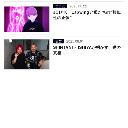
2025.06.22
コラム
JOIとK、Lapwingと私たちの“類似
性の正体”
2025.08.01
文芸
SHINTANI × ISHIYAが明かす、噂の
真相