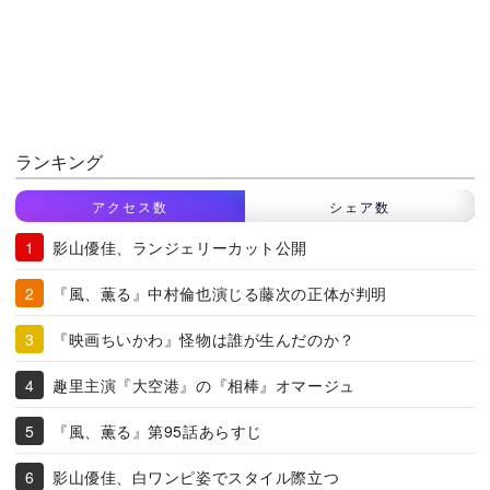
ランキング
アクセス数
シェア数
影山優佳、ランジェリーカット公開
『風、薫る』中村倫也演じる藤次の正体が判明
『映画ちいかわ』怪物は誰が生んだのか？
趣里主演『大空港』の『相棒』オマージュ
『風、薫る』第95話あらすじ
影山優佳、白ワンピ姿でスタイル際立つ