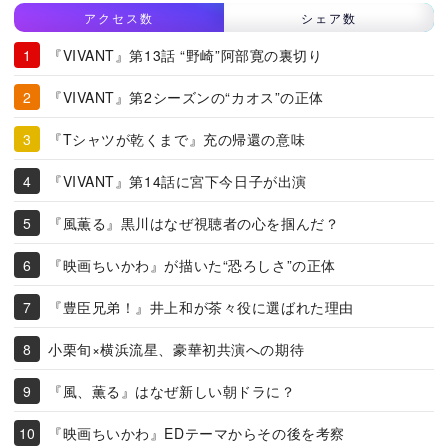
アクセス数
シェア数
『VIVANT』第13話 “野崎”阿部寛の裏切り
『VIVANT』第2シーズンの“カオス”の正体
『Tシャツが乾くまで』充の帰還の意味
『VIVANT』第14話に宮下今日子が出演
『風薫る』黒川はなぜ視聴者の心を掴んだ？
『映画ちいかわ』が描いた“恐ろしさ”の正体
『豊臣兄弟！』井上和が茶々役に選ばれた理由
小栗旬×横浜流星、豪華初共演への期待
『風、薫る』はなぜ新しい朝ドラに？
『映画ちいかわ』EDテーマからその後を考察