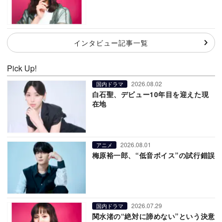
インタビュー記事一覧
Pick Up!
2026.08.02
国内ドラマ
白石聖、デビュー10年目を迎えた現
在地
2026.08.01
アニメ
梅原裕一郎、“低音ボイス”の試行錯誤
2026.07.29
国内ドラマ
関水渚の“絶対に諦めない”という決意