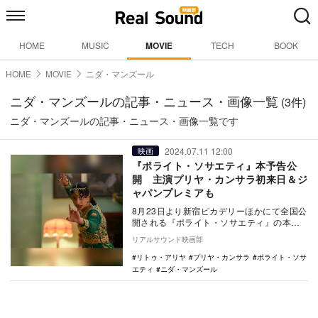
HOME
MUSIC
MOVIE
TECH
BOOK
HOME
MOVIE
ニダ・マンズール
ニダ・マンズールの記事・ニュース・画像一覧
(3件)
ニダ・マンズールの記事・ニュース・画像一覧です
2024.07.11 12:00
映画
『ポライト・ソサエティ』本予告公
開 主演プリヤ・カンサラ初来日＆ジ
ャパンプレミアも
8月23日より新宿ピカデリーほかにて全国公
開される『ポライト・ソサエティ』の本予
告が公開された。 本作は、テレビシリー
リアルサウンド映画部
ズ『絶…
リトゥ・アリヤ
プリヤ・カンサラ
ポライト・ソサ
エティ
ニダ・マンズール