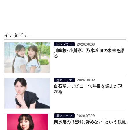
インタビュー
2026.08.08
国内ドラマ
川﨑桜×小川彩、乃木坂46の未来を語
る
2026.08.02
国内ドラマ
白石聖、デビュー10年目を迎えた現
在地
2026.07.29
国内ドラマ
関水渚の“絶対に諦めない”という決意