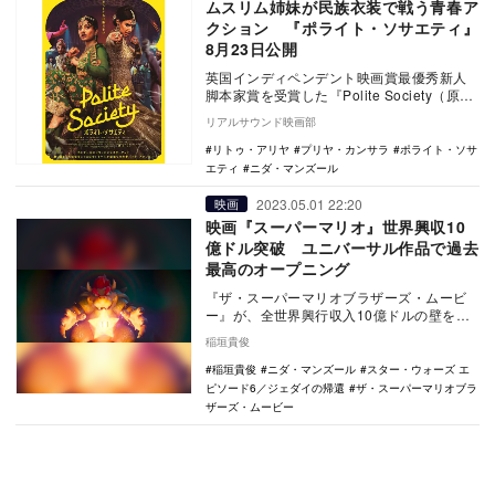
ムスリム姉妹が民族衣装で戦う青春ア
クション 『ポライト・ソサエティ』
8月23日公開
英国インディペンデント映画賞最優秀新人
脚本家賞を受賞した『Polite Society（原
題）』が、『ポライト・ソサエティ』の
リアルサウンド映画部
邦…
リトゥ・アリヤ
プリヤ・カンサラ
ポライト・ソサ
エティ
ニダ・マンズール
2023.05.01 22:20
映画
映画『スーパーマリオ』世界興収10
億ドル突破 ユニバーサル作品で過去
最高のオープニング
『ザ・スーパーマリオブラザーズ・ムービ
ー』が、全世界興行収入10億ドルの壁を超
えた。北米では4月28日〜4月30日の3日間
稲垣貴俊
で40…
稲垣貴俊
ニダ・マンズール
スター・ウォーズ エ
ピソード6／ジェダイの帰還
ザ・スーパーマリオブラ
ザーズ・ムービー