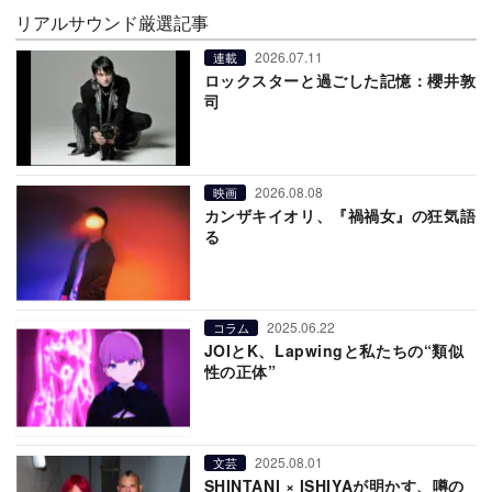
リアルサウンド厳選記事
2026.07.11
連載
ロックスターと過ごした記憶：櫻井敦
司
2026.08.08
映画
カンザキイオリ、『禍禍女』の狂気語
る
2025.06.22
コラム
JOIとK、Lapwingと私たちの“類似
性の正体”
2025.08.01
文芸
SHINTANI × ISHIYAが明かす、噂の