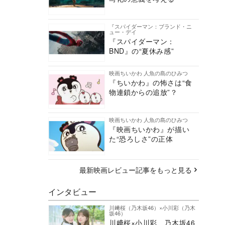
『スパイダーマン：ブランド・ニ
ュー・デイ
『スパイダーマン：
BND』の“夏休み感”
映画ちいかわ 人魚の島のひみつ
『ちいかわ』の怖さは“食
物連鎖からの追放”？
映画ちいかわ 人魚の島のひみつ
『映画ちいかわ』が描い
た“恐ろしさ”の正体
最新映画レビュー記事をもっと見る
インタビュー
川﨑桜（乃木坂46）×小川彩（乃木
坂46）
川﨑桜×小川彩、乃木坂46