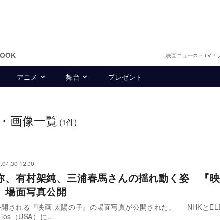
BOOK
映画ニュース・TVド
アニメ
舞台
プレゼント
・画像一覧
(1件)
.04.30 12:00
弥、有村架純、三浦春馬さんの揺れ動く姿 『映
』場面写真公開
公開される『映画 太陽の子』の場面写真が公開された。 NHKとELE
udios（USA）に…