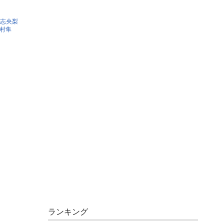
志央梨
村隼
ランキング