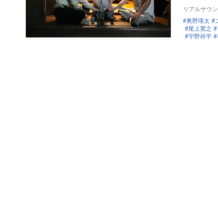
リアルサウン
奥野瑛太
尾上寛之
宇野祥平