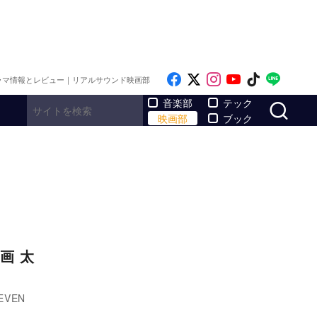
Like on Facebook
Follow on x
Follow on Inst
Follow on Y
Follow on
Follo
ラマ情報とレビュー｜リアルサウンド映画部
サ
音楽部
テック
映画部
ブック
画 太
VEN