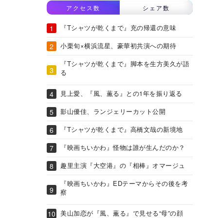
アクセス数
シェア数
『Tシャツが乾くまで』充の帰還の意味
小栗旬×横浜流星、豪華初共演への期待
『Tシャツが乾くまで』脚本を生方美久が語
る
見上愛、『風、薫る』との1年を振り返る
影山優佳、ランジェリーカット公開
『Tシャツが乾くまで』高橋文哉の新境地
『映画ちいかわ』怪物は誰が生んだのか？
趣里主演『大空港』の『相棒』オマージュ
『映画ちいかわ』EDテーマからその後を考
察
美山加恋が『風、薫る』で見せる“母”の顔