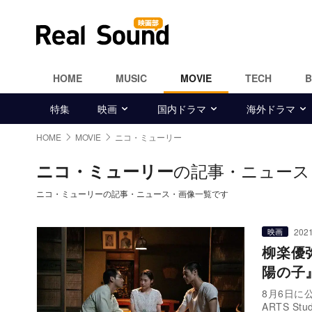
HOME
MUSIC
MOVIE
TECH
特集
映画
国内ドラマ
海外ドラマ
HOME
MOVIE
ニコ・ミューリー
の記事・ニュース
ニコ・ミューリー
ニコ・ミューリーの記事・ニュース・画像一覧です
2021
映画
柳楽優
陽の子
8月6日に
ARTS St