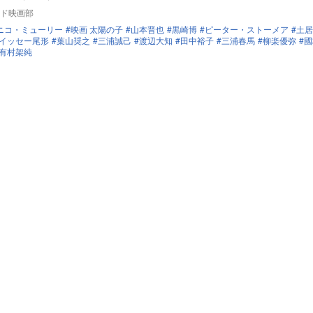
ド映画部
ニコ・ミューリー
映画 太陽の子
山本晋也
黒崎博
ピーター・ストーメア
土居
イッセー尾形
葉山奨之
三浦誠己
渡辺大知
田中裕子
三浦春馬
柳楽優弥
國
有村架純