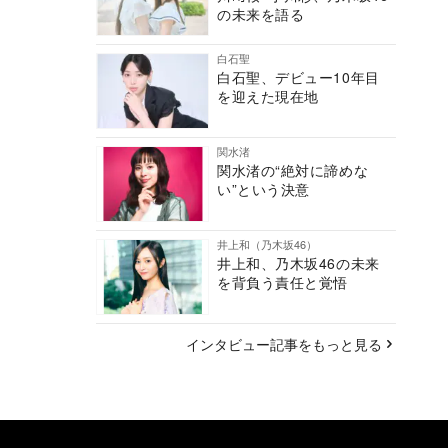
の未来を語る
白石聖
白石聖、デビュー10年目
を迎えた現在地
関水渚
関水渚の“絶対に諦めな
い”という決意
井上和（乃木坂46）
井上和、乃木坂46の未来
を背負う責任と覚悟
インタビュー記事をもっと見る