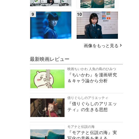
画像をもっと見る
最新映画レビュー
映画ちいかわ 人魚の島のひみつ
『ちいかわ』を漫画研究
＆キャラ論から分析
借りぐらしのアリエッティ
『借りぐらしのアリエッ
ティ』の生きる思想
モアナと伝説の海
『モアナと伝説の海』実
写化の意義を考える