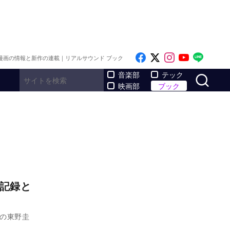
Like on Facebook
Follow on x
Follow on I
Follow o
Follo
漫画の情報と新作の連載｜リアルサウンド ブック
サ
音楽部
テック
映画部
ブック
き記録と
の東野圭