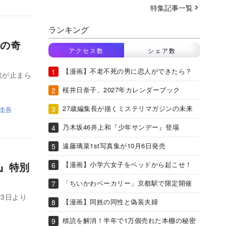
特集記事一覧
ランキング
の奇
アクセス数
シェア数
【漫画】不老不死の男に恋人ができたら？
涙が止まら
桜井日奈子、2027年カレンダーブック
27歳編集長が描くミステリマガジンの未来
圭吾
乃木坂46井上和『少年サンデー』登場
遠藤璃菜1st写真集が10月6日発売
【漫画】小学六女子をベッドから起こせ！
蹟』特別
「ちいかわベーカリー」京都駅で限定開催
23日より
【漫画】同姓の同性と偽装夫婦
積読を解消！半年で1万個売れた本棚の秘密