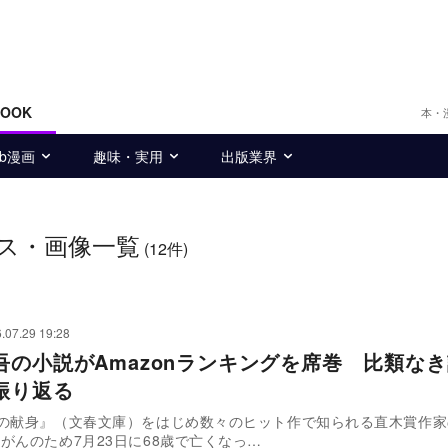
BOOK
本・
eb漫画
趣味・実用
出版業界
ス・画像一覧
(12件)
.07.29 19:28
吾の小説がAmazonランキングを席巻 比類な
振り返る
Xの献身』（文春文庫）をはじめ数々のヒット作で知られる直木賞作家
がんのため7月23日に68歳で亡くなっ…