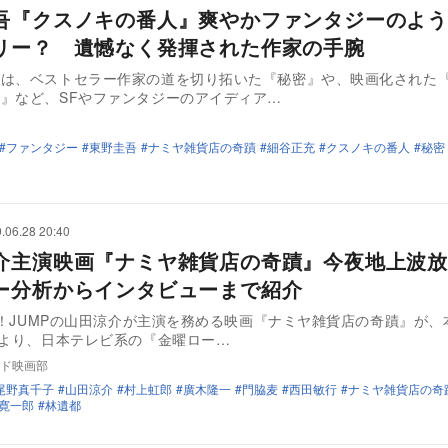
吾『クスノキの番人』爽やかファンタジーのよう
リー？ 遺憾なく発揮された作家の手腕
には、ベストセラー作家の道を切り拓いた『秘密』や、映画化された
』など、SFやファンタジーのアイディア…
ファンタジー
東野圭吾
ナミヤ雑貨店の奇蹟
細谷正充
クスノキの番人
秘密
.06.28 20:40
介主演映画『ナミヤ雑貨店の奇蹟』今夜地上波
ー分析からインタビューまで紹介
ay！JUMPの山田涼介が主演を務める映画『ナミヤ雑貨店の奇蹟』が、
時より、日本テレビ系の『金曜ロー…
ド映画部
尾野真千子
山田涼介
村上虹郎
廣木隆一
門脇麦
西田敏行
ナミヤ雑貨店の奇
寛一郎
林遺都