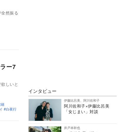
が全然振る
ラー7
で欲しいと
インタビュー
伊藤比呂美、阿川佐和子
書籍
阿川佐和子×伊藤比呂美
イ
白夜行
「女じまい」対談
井戸本幹也