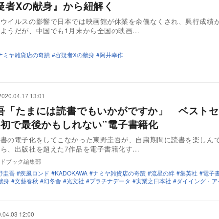
疑者Xの献身』から紐解く
ナウイルスの影響で日本では映画館が休業を余儀なくされ、興行成績
ようだが、中国でも1月末から全国の映画…
ナミヤ雑貨店の奇蹟
容疑者Xの献身
阿井幸作
2020.04.17 13:01
吾「たまには読書でもいかがですか」 ベストセ
最初で最後かもしれない”電子書籍化
著書の電子化をしてこなかった東野圭吾が、自粛期間に読書を楽しん
ら、出版社を超えた7作品を電子書籍化す…
ドブック編集部
野圭吾
疾風ロンド
KADOKAWA
ナミヤ雑貨店の奇蹟
流星の絆
集英社
電子
献身
文藝春秋
幻冬舎
光文社
プラチナデータ
実業之日本社
ダイイング・ア
.04.03 12:00