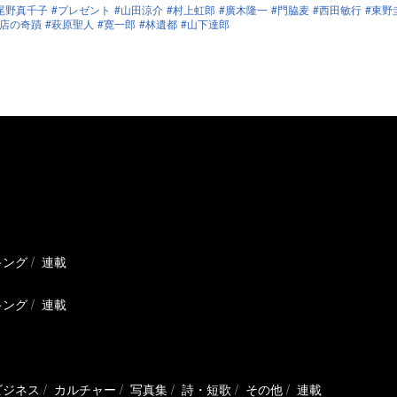
尾野真千子
プレゼント
山田涼介
村上虹郎
廣木隆一
門脇麦
西田敏行
東野
店の奇蹟
萩原聖人
寛一郎
林遺都
山下達郎
キング
連載
キング
連載
ビジネス
カルチャー
写真集
詩・短歌
その他
連載