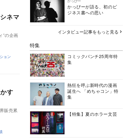
かっぴー
かっぴーが語る、初のビ
ジネス書への思い
シネマ
インタビュー記事をもっと見る
ィ”の企画
特集
コミックバンチ25周年特
ション
集
熱狂を呼ぶ新時代の漫画
明かす
誕生へ 「めちゃコン」特
集
世界販売累
【特集】夏のホラー文芸
蹟