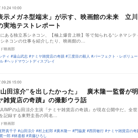
.10.24 10:00
表示メガネ型端末」が示す、映画館の未来 立川
の実地テストレポート
にある独立系シネコン、【極上爆音上映】等で知られる“シネマシテ
がシネコンの仕事を紹介したり、映画館の…
ド映画部
シティ
遠山武志
ナミヤ雑貨店の奇蹟
三度目の殺人
パーフェクト・レボリュー
ル
ヘッドマウントディスプレイ
.09.26 15:00
の山田涼介”を出したかった」 廣木隆一監督が
ヤ雑貨店の奇蹟』の撮影ウラ話
Say! JUMPの山田涼介主演『ナミヤ雑貨店の奇蹟』が現在公開中だ。全
部を記録する東野圭吾の同名…
ド映画部
尾野真千子
山田涼介
村上虹郎
廣木隆一
門脇麦
西田敏行
ナミヤ雑貨店の奇
寛一郎
林遺都
斉藤ひろし