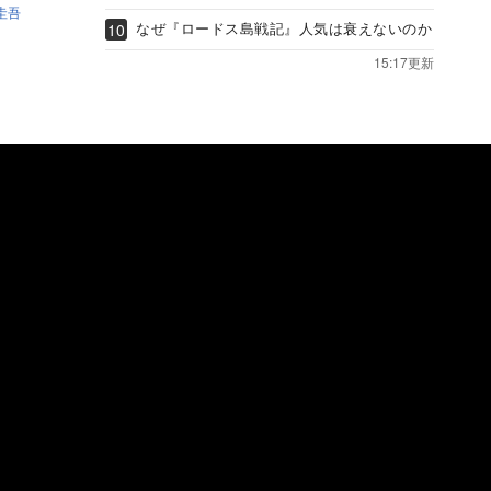
圭吾
なぜ『ロードス島戦記』人気は衰えないのか
15:17更新