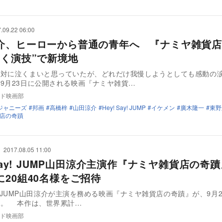
.09.22 06:00
介、ヒーローから普通の青年へ 『ナミヤ雑貨店
引く演技”で新境地
絶対に泣くまいと思っていたが、どれだけ我慢しようとしても感動の
9月23日に公開される映画『ナミヤ雑貨…
ド映画部
ジャニーズ
邦画
高橋梓
山田涼介
Hey! Say! JUMP
イケメン
廣木隆一
東野
店の奇蹟
2017.08.05 11:00
 Say! JUMP山田涼介主演作『ナミヤ雑貨店の奇
に20組40名様をご招待
Say! JUMP山田涼介が主演を務める映画『ナミヤ雑貨店の奇蹟』が、9月
る。 本作は、世界累計…
ド映画部