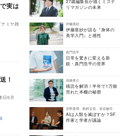
27歳編集長が描くミステ
で実は
リマガジンの未来
『ナミヤ雑
伊藤亜紗
伊藤亜紗が語る『身体の
美学入門』と感性
真門浩平
日常を驚きに変える新
鋭・真門浩平の世界
放送！
高橋孝介
積読を解消！半年で1万個
売れた本棚の秘密
本日6月
安野貴博、駒村圭吾、長谷敏司
AIは人類を滅ぼすか？SF
蹟
作家と学者が議論