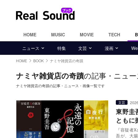
HOME
MUSIC
MOVIE
TECH
ニュース
特集
文芸
漫画
W
HOME
BOOK
ナミヤ雑貨店の奇蹟
の記事・ニュー
ナミヤ雑貨店の奇蹟
ナミヤ雑貨店の奇蹟の記事・ニュース・画像一覧です
2026
文芸
東野圭
ともに
『容疑者
吾が、大腸