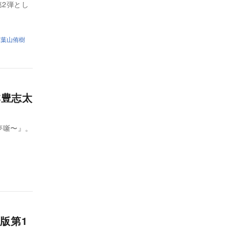
2弾とし
葉山侑樹
本豊志太
夢噺〜』。
版第1