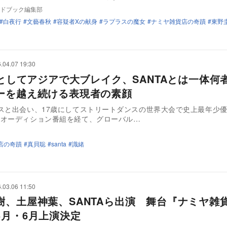
ドブック編集部
白夜行
文藝春秋
容疑者Xの献身
ラプラスの魔女
ナミヤ雑貨店の奇蹟
東野
.04.07 19:30
O1としてアジアで大ブレイク、SANTAとは一体
ーを越え続ける表現者の素顔
スと出会い、17歳にしてストリートダンスの世界大会で史上最年少
のオーディション番組を経て、グローバル…
店の奇蹟
真貝聡
santa
識緒
.03.06 11:50
樹、土屋神葉、SANTAら出演 舞台『ナミヤ雑
5月・6月上演決定