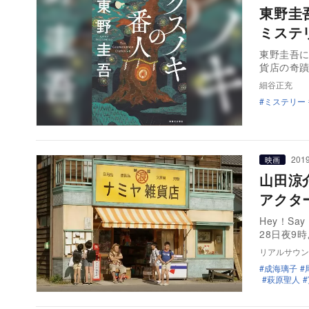
東野圭
ミステ
東野圭吾
貨店の奇蹟
細谷正充
ミステリー
2019
映画
山田涼
アクタ
Hey！S
28日夜9
リアルサウン
成海璃子
萩原聖人