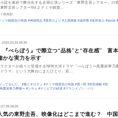
の小説を連続で舞台化する企画公演シリーズ「東野圭吾シアター」の第
東野圭吾シアターVol.2 ナミヤ雑貨…
ド映画部
ナミヤ雑貨店の奇蹟
神保悟志
濱岸ひより
土屋神葉
成井豊
多田直人
santa
2025.03.23 05:30
、『べらぼう』で際立つ“品格”と“存在感” 富
確かな実力を示す
ラクターが続々と登場するNHK大河ドラマ『べらぼう〜蔦重栄華乃
河ドラマ」という大舞台にまたひとり、若…
がってるんだ。
菊とギロチン
ナミヤ雑貨店の奇蹟
寛一郎
折田侑駿
首
蔦重栄華乃夢噺〜
シサㇺ
ナミビアの砂漠
グランメゾン・パリ
.07.06 08:00
人気の東野圭吾、映像化はどこまで進む？ 中国