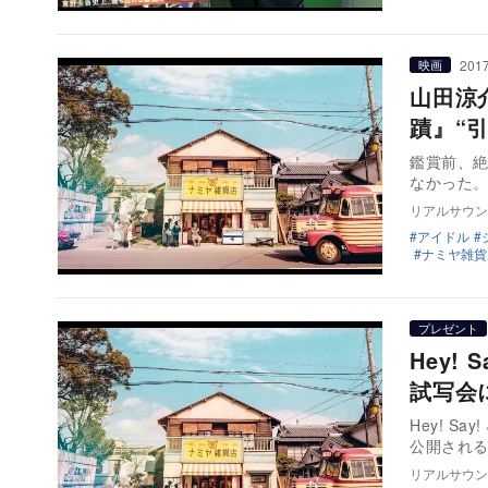
2017
映画
山田涼
蹟』“
鑑賞前、
なかった。
リアルサウン
アイドル
ナミヤ雑貨
プレゼント
Hey!
試写会
Hey! 
公開され
リアルサウン