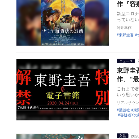
作『容
新型コロ
っていない
阿井幸作
東野圭吾
ニュース
東野圭
作、“
これまで
いう思いか
リアルサウン
講談社
東
容疑者Xの
2020
文芸