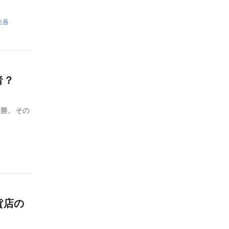
圭吾
何者？
優勝。その
貨店の