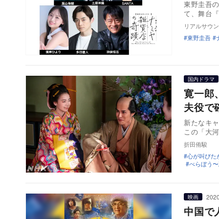
東野圭吾
て、舞台『
リアルサウン
東野圭吾
国内ドラマ
寛一郎
夫役で
新たなキャ
この「大
折田侑駿
心が叫びた
べらぼう〜
2020
映画
中国で