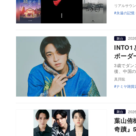
リアルサウン
永遠の記憶
2026
舞台
INT
ボーダ
3歳でダン
後、中国
真貝聡
ナミヤ雑貨
2026
舞台
葉山侑
奇蹟』