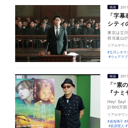
2017
映画
「字幕
シティ
東京は立川
担当遠山
リアルサウン
立川シネマ
ウェアラブ
2017
映画
「“素
『ナミ
Hey! 
計500万
リアルサウン
成海璃子
萩原聖人