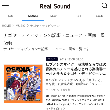
HOME
MUSIC
MOVIE
TECH
BOOK
HOME
MUSIC
ナゴヤ・ディビジョン
ナゴヤ・ディビジョンの記事・ニュース・画像一覧
(2件)
ナゴヤ・ディビジョンの記事・ニュース・画像一覧です
2019.12.08 08:00
コラム
ヒプノシスマイク、各地域ならではの
音楽カルチャーを感じとれる楽曲群ー
ーオオサカ＆ナゴヤ・ディビジョンか
ら分析
声のプロフェショナルである「声優」と、
声を使った音楽表現・歌唱法の「ラッ
プ」、そして少年マンガ的な熱い物語を織
リアルサウンド編集部
り成す「キャラクタ…
HIPHOP
どついたれ本舗
nobodyknows+
流星さ
とる
Creepy Nuts
ヒプノシスマイク
RAP
声優
Bad Ass Temple
ナゴヤ・ディビジョン
オオサ
カ・ディビジョン