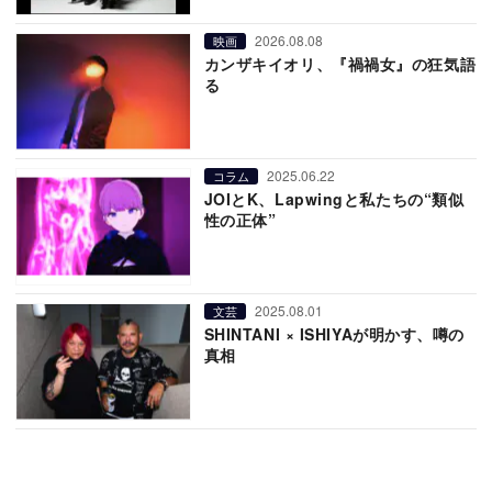
2026.08.08
映画
カンザキイオリ、『禍禍女』の狂気語
る
2025.06.22
コラム
JOIとK、Lapwingと私たちの“類似
性の正体”
2025.08.01
文芸
SHINTANI × ISHIYAが明かす、噂の
真相