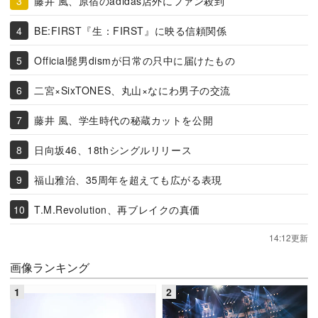
藤井 風、原宿のadidas店外にファン殺到
BE:FIRST『生：FIRST』に映る信頼関係
Official髭男dismが日常の只中に届けたもの
二宮×SixTONES、丸山×なにわ男子の交流
藤井 風、学生時代の秘蔵カットを公開
日向坂46、18thシングルリリース
福山雅治、35周年を超えても広がる表現
T.M.Revolution、再ブレイクの真価
14:12更新
画像ランキング