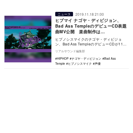
2019.11.18 21:00
ニュース
ヒプマイ ナゴヤ・ディビジョン、
Bad Ass TempleのデビューCD表題
曲MV公開 楽曲制作は
nobodyknows+
ヒプノシスマイクのナゴヤ・ディビジョ
ン、Bad Ass TempleのデビューCDが11月
27日に発売。表題曲「Bad Ass …
リアルサウンド編集部
HIPHOP
ナゴヤ・ディビジョン
Bad Ass
Temple
ヒプノシスマイク
声優