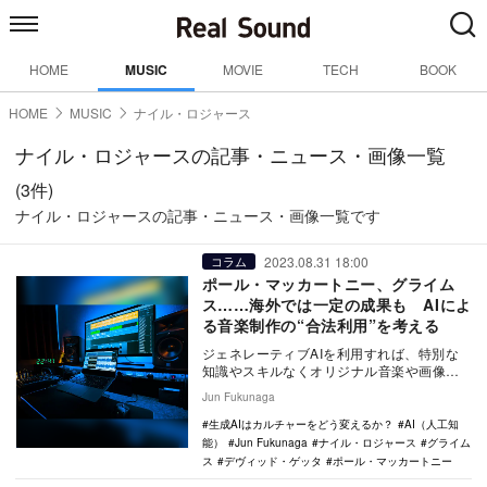
HOME
MUSIC
MOVIE
TECH
BOOK
HOME
MUSIC
ナイル・ロジャース
ナイル・ロジャースの記事・ニュース・画像一覧
(3件)
ナイル・ロジャースの記事・ニュース・画像一覧です
2023.08.31 18:00
コラム
ポール・マッカートニー、グライム
ス……海外では一定の成果も AIによ
る音楽制作の“合法利用”を考える
ジェネレーティブAIを利用すれば、特別な
知識やスキルなくオリジナル音楽や画像を
作成できるが、AIが人間の仕事を奪う可能
Jun Fukunaga
性への懸念…
生成AIはカルチャーをどう変えるか？
AI（人工知
能）
Jun Fukunaga
ナイル・ロジャース
グライム
ス
デヴィッド・ゲッタ
ポール・マッカートニー