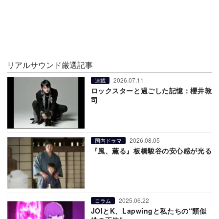
リアルサウンド厳選記事
2026.07.11
連載
ロックスターと過ごした記憶：櫻井敦
司
2026.08.05
国内ドラマ
『風、薫る』板橋駿谷の安心感が光る
2025.06.22
コラム
JOIとK、Lapwingと私たちの“類似