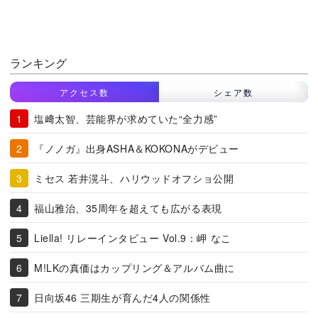
ランキング
アクセス数
シェア数
塩﨑太智、芸能界が求めていた“全力感”
『ノノガ』出身ASHA＆KOKONAがデビュー
ミセス 若井滉斗、ハリウッドオフショ公開
福山雅治、35周年を超えても広がる表現
Liella! リレーインタビュー Vol.9：岬 なこ
M!LKの真価はカップリング＆アルバム曲に
日向坂46 三期生が育んだ4人の関係性