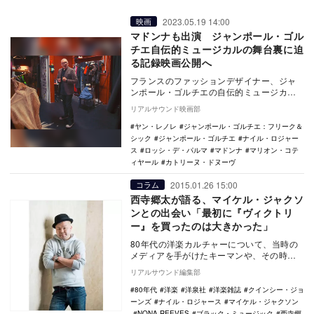
2023.05.19 14:00
映画
マドンナも出演 ジャンポール・ゴル
チエ自伝的ミュージカルの舞台裏に迫
る記録映画公開へ
フランスのファッションデザイナー、ジャ
ンポール・ゴルチエの自伝的ミュージカル
『ファッション・フリーク・ショー』の舞
リアルサウンド映画部
台裏に追ったド…
ヤン・レノレ
ジャンポール・ゴルチエ：フリーク＆
シック
ジャンポール・ゴルチエ
ナイル・ロジャー
ス
ロッシ・デ・パルマ
マドンナ
マリオン・コテ
ィヤール
カトリーヌ・ドヌーヴ
2015.01.26 15:00
コラム
西寺郷太が語る、マイケル・ジャクソ
ンとの出会い「最初に『ヴィクトリ
ー』を買ったのは大きかった」
80年代の洋楽カルチャーについて、当時の
メディアを手がけたキーマンや、その時期
に青春をすごしたミュージシャンたちの証
リアルサウンド編集部
言を中心に、…
80年代
洋楽
洋泉社
洋楽雑誌
クインシー・ジョ
ーンズ
ナイル・ロジャース
マイケル・ジャクソン
NONA REEVES
ブラック・ミュージック
西寺郷