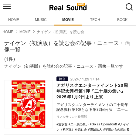
HOME
MUSIC
MOVIE
TECH
BOOK
HOME
MOVIE
ナイゲン（初演版）を読む会
ナイゲン（初演版）を読む会の記事・ニュース・画
像一覧
(1件)
ナイゲン（初演版）を読む会の記事・ニュース・画像一覧です
2024.11.29 17:14
舞台
アガリスクエンターテイメント20周
年記念興行第1弾『二十歳の集い』
2025年1月2日より上演
アガリスクエンターテイメントの二十周年
記念興行第1弾となる第32回公演 『二十歳
の集い』が、2025年1月2日から6日にかけ
リアルサウンド映画部
て東…
冨坂友
二十歳の集い
Go as Operation!!
ナイゲ
ン（初演版）を読む会
淺越岳人
宇宙からの婚約者