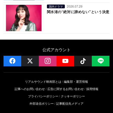
2026.07.29
国内ドラマ
関水渚の“絶対に諦めない”という決意
公式アカウント
facebook
x
instagram
YouTube
Follow on 
LI
リアルサウンド映画部とは
編集部・運営情報
記事へのお問い合わせ
広告に関するお問い合わせ
採用情報
プライバシーポリシー
クッキーポリシー
外部送信ポリシー
記事配信先メディア