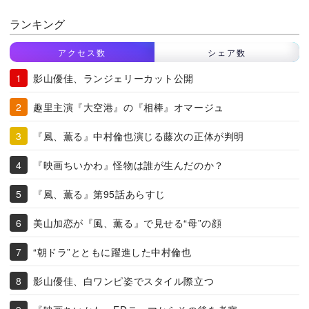
ランキング
アクセス数
シェア数
影山優佳、ランジェリーカット公開
趣里主演『大空港』の『相棒』オマージュ
『風、薫る』中村倫也演じる藤次の正体が判明
『映画ちいかわ』怪物は誰が生んだのか？
『風、薫る』第95話あらすじ
美山加恋が『風、薫る』で見せる“母”の顔
“朝ドラ”とともに躍進した中村倫也
影山優佳、白ワンピ姿でスタイル際立つ