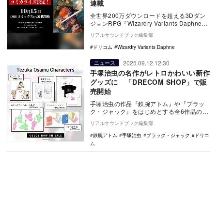
連載
全世界200万ダウンロードを超える3Dダン
ジョンRPG『Wizardry Variants Daphne』
のコミカライズ版『Wi…
リアルサウンドブック編集部
ドリコム
Wizardry Variants Daphne
2025.09.12 12:30
ニュース
手塚治虫の名作がレトロかわいい新作
グッズに 「DRECOM SHOP」で販
売開始
手塚治虫の作品『鉄腕アトム』や『ブラッ
ク・ジャック』をはじめとする全6作品の新
作オリジナルグッズが2025年9月12日
リアルサウンドブック編集部
（金）より…
鉄腕アトム
手塚治虫
ブラック・ジャック
ドリコ
ム