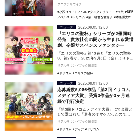
『オルクセン王国史』の樽見京一郎も「傑
タニグチリウイチ
作巨編」と讃え…
小説
ライトノベル
タニグチリウイチ
文芸
DRE
ノベルス
ドリコム
汝、暗君を愛せよ
本条謙太郎
2025.09.05 12:00
ニュース
『エリスの聖杯』シリーズが2冊同時
発売 貴族社会の闇から生まれる愛憎
劇、令嬢サスペンスファンタジー
『エリスの聖杯』第13巻と『エリスの聖杯
S』第2巻が、2025年9月5日（金）よりドリ
コムから同時に発売される。 『エ…
リアルサウンドブック編集部
ドリコム
エリスの聖杯
2025.08.01 12:00
ニュース
応募総数5,086作品「第3回ドリコム
メディア大賞」受賞3作品が3ヶ月連
続で刊行決定
「第3回ドリコムメディア大賞」にて金賞と
して選ばれた『勇者のオマケだったので、
異世界を自由に旅することにした ～旅立ち
リアルサウンドブック編集部
の王都編～…
ドリコムメディア
ドリコム