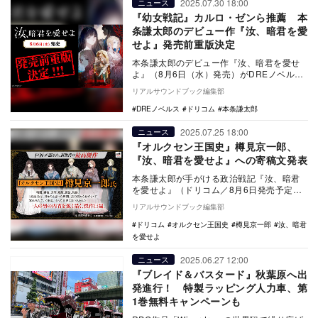
2025.07.30 18:00
ニュース
『幼女戦記』カルロ・ゼンら推薦 本
条謙太郎のデビュー作『汝、暗君を愛
せよ』発売前重版決定
本条謙太郎のデビュー作『汝、暗君を愛せ
よ』（8月6日（水）発売）がDREノベルス
レーベル内で過去最高予約数を記録し、発
リアルサウンドブック編集部
売前重版が…
DREノベルス
ドリコム
本条謙太郎
2025.07.25 18:00
ニュース
『オルクセン王国史』樽見京一郎、
『汝、暗君を愛せよ』への寄稿文発表
本条謙太郎が手がける政治戦記『汝、暗君
を愛せよ』（ドリコム／8月6日発売予定）
の発売を記念し『オルクセン王国史～野蛮
リアルサウンドブック編集部
なオークの国…
ドリコム
オルクセン王国史
樽見京一郎
汝、暗君
を愛せよ
2025.06.27 12:00
ニュース
『ブレイド＆バスタード』秋葉原へ出
発進行！ 特製ラッピング人力車、第
1巻無料キャンペーンも