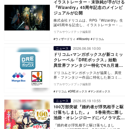
イラストレーター・末弥純が手がける
『Wizardry』45周年記念のメインビ
ジュアルが公開
株式会社ドリコムは、RPG『Wizardry』生
誕45周年を記念し、イラストレーター・末
弥純が手がけたメインビジュアルを公開。
リアルサウンドテック編集部
『…
ウィザードリィ
Wizardry
ドリコム
2026.06.06 10:00
ニュース
ドリコム×マンガボックスが新コミッ
クレーベル「DREボックス」始動
異世界ファンタジー特化で4カ月連続
新作配信
ドリコムとマンガボックスが協業し、異世
界・ファンタジー作品に特化した新コミッ
クレーベル「DREボックス」を6月6日に始
リアルサウンドブック編集部
動。DRE…
ドリコム
DREボックス
マンガボックス
2026.05.19 10:55
ニュース
100万部突破『婚約者が浮気相手と駆
け落ちしました。』 5巻発売に際し
池袋・オレンジロードにパノラマ広告
も
『婚約者が浮気相手と駆け落ちしまし