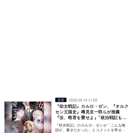
2025.09.10 11:55
文芸
『幼女戦記』カルロ・ゼン、『オルク
セン王国史』樽見京一郎らが推薦
『汝、暗君を愛せよ』”政治戦記も
の"としての魅力
『幼女戦記』のカルロ・ゼンが「こんな物
語が、書きたかった」とコメントを寄せ、