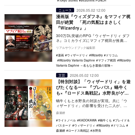
Tokyo Stories
BitSummit PUNCH
2026.05.02 12:00
ニュース
漫画版『ウィズダフネ』をマフィア梶
田が絶賛 「死の気配はまさしく
『Wizardry』」
300万DL突破のRPG『ウィザードリィ ダフ
ネ』コミカライズにマフィア梶田が推薦コ
メント。別視点で描かれる「奈落」の緊張
リアルサウンドブック編集部
感はシ…
漫画
ウィザードリィ
Wizardry
ドリコム
Wizardry Variants Daphne
マフィア梶田
Wizardry
Variants Daphne ～名もなき最後の冒険～
2026.05.02 12:00
文芸
【特別対談】「ウィザードリィ」を遊
びたくなるーー 『ブレバス』蝸牛く
も×『ロードス島戦記』水野良がゲー
ム遍歴を語り尽くす
蝸牛くもと水野良の対談が実現。共に「ウ
ィザードリィ」の影響を受けた二人が、世
代を超えたゲーム遍歴や「ゲーム・ファン
森瀬繚
タジー」の創作…
ライトノベル
KADOKAWA
蝸牛くも
ブレイド＆
バスタード
ウィザードリィ
Wizardry
ドリコム
森瀬繚
ロードス島戦記
水野良