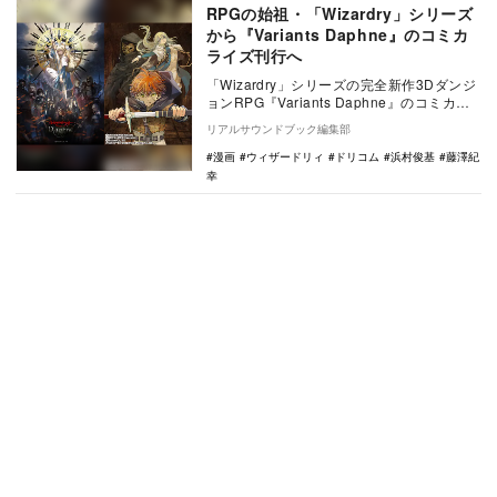
RPGの始祖・「Wizardry」シリーズ
から『Variants Daphne』のコミカ
ライズ刊行へ
「Wizardry」シリーズの完全新作3Dダンジ
ョンRPG『Variants Daphne』のコミカラ
イズ第1巻が発売される。
リアルサウンドブック編集部
漫画
ウィザードリィ
ドリコム
浜村俊基
藤澤紀
幸