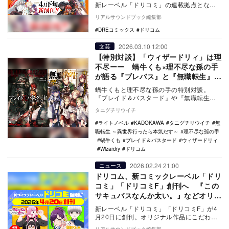
新レーベル「ドリコミ」の連載拠点となる
ほか、完全新作のオリジナルタイトルをは
リアルサウンドブック編集部
じめ現在展開…
DREコミックス
ドリコム
2026.03.10 12:00
文芸
【特別対談】「ウィザードリィ」は理
不尽ーー 蝸牛くも×理不尽な孫の手
が語る『ブレバス』と『無職転生』の
舞台裏
蝸牛くもと理不尽な孫の手の特別対談。
『ブレイド＆バスタード』や『無職転生』
を軸に、Wiz体験や創作秘話、メディア展開
タニグチリウイチ
への期待を深…
ライトノベル
KADOKAWA
タニグチリウイチ
無
職転生 ～異世界行ったら本気だす～
理不尽な孫の手
蝸牛くも
ブレイド＆バスタード
ウィザードリィ
Wizardry
ドリコム
2026.02.24 21:00
ニュース
ドリコム、新コミックレーベル「ドリ
コミ」「ドリコミF」創刊へ 『この
サキュバスなんか太い。』などオリジ
ナル作品を展開
新レーベル「ドリコミ」「ドリコミF」が4
月20日に創刊。オリジナル作品にこだわ
り、『このサキュバスなんか太い。』など