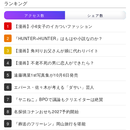
ランキング
アクセス数
シェア数
【漫画】小6女子のイカついファッション
『HUNTER×HUNTER』はもはや小説なのか？
【漫画】角刈りお父さんが娘に代わりバイト
【漫画】不老不死の男に恋人ができたら？
遠藤璃菜1st写真集が10月6日発売
エバース・佐々木が考える「ダサい」芸人
『ヤニねこ』BPOで議論もクリエイターは絶賛
名探偵コナンおせち2027予約開始
『葬送のフリーレン』岡山旅行を堪能