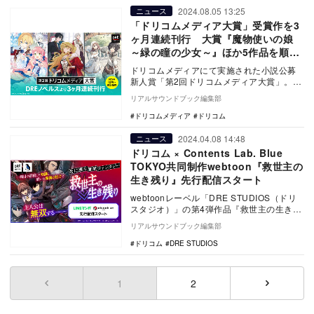
2024.08.05 13:25
ニュース
「ドリコムメディア大賞」受賞作を3
ヶ月連続刊行 大賞『魔物使いの娘
～緑の瞳の少女～』ほか5作品を順次
発売
ドリコムメディアにて実施された小説公募
新人賞「第2回ドリコムメディア大賞」。本
賞の受賞作が2024年10月より3ヶ月連続で
リアルサウンドブック編集部
刊行さ…
ドリコムメディア
ドリコム
2024.04.08 14:48
ニュース
ドリコム × Contents Lab. Blue
TOKYO共同制作webtoon『救世主の
生き残り』先行配信スタート
webtoonレーベル「DRE STUDIOS（ドリ
スタジオ）」の第4弾作品『救世主の生き残
り』が4月7日より「LINEマンガ」…
リアルサウンドブック編集部
ドリコム
DRE STUDIOS
1
(current)
2