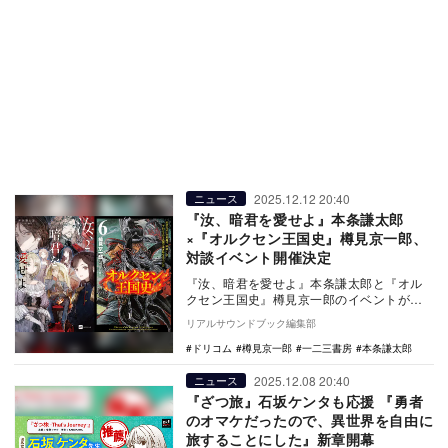
2025.12.12 20:40
ニュース
『汝、暗君を愛せよ』本条謙太郎
×『オルクセン王国史』樽見京一郎、
対談イベント開催決定
『汝、暗君を愛せよ』本条謙太郎と『オル
クセン王国史』樽見京一郎のイベントが
2026年1月11日に開催。
リアルサウンドブック編集部
ドリコム
樽見京一郎
一二三書房
本条謙太郎
2025.12.08 20:40
ニュース
『ざつ旅』石坂ケンタも応援 『勇者
のオマケだったので、異世界を自由に
旅することにした』新章開幕