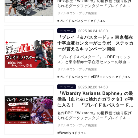
RPG作品「Wizardry」の世界観で繰り広げ
られるダークファンタジー『ブレイド＆バ
スタード』最新刊の刊行を記念し、特製ラ
リアルサウンドブック編集部
ッピ…
ブレイド＆バスタード
ドリコム
2025.06.24 18:00
ニュース
『ブレイド＆バスタード』× 東京都赤
十字血液センターがコラボ ステッカ
ーが貰えるキャンペーン開催
『ブレイド＆バスタード』（DREコミック
ス）と東京都赤十字血液センターの献血コ
ラボキャンペーンが7月1日より開催され
リアルサウンドブック編集部
る。 …
ブレイド＆バスタード
DREコミックス
ドリコム
2025.02.26 14:53
ニュース
『Wizardry Variants Daphne』の装
備品【血と灰に塗れたガラクタ】が手
に入る！ 『ブレイド＆バスタード』
第5巻特典に注目
名作RPG「Wizardry」の世界観で繰り広げ
られるダークファンタジー『ブレイド＆バ
スタード』コミックス第5巻に封入される購
リアルサウンドブック編集部
入…
Wizardry
ドリコム