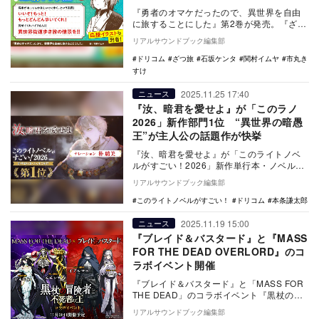
『勇者のオマケだったので、異世界を自由
に旅することにした』第2巻が発売。『ざつ
旅』作者・石坂ケンタも応援コメントを寄
リアルサウンドブック編集部
せている。
ドリコム
ざつ旅
石坂ケンタ
関村イムヤ
市丸き
すけ
2025.11.25 17:40
ニュース
『汝、暗君を愛せよ』が「このラノ
2026」新作部門1位 “異世界の暗愚
王”が主人公の話題作が快挙
『汝、暗君を愛せよ』が「このライトノベ
ルがすごい！2026」新作単行本・ノベルズ
部門第1位に。記念キャンペーンなどが開
リアルサウンドブック編集部
催。
このライトノベルがすごい！
ドリコム
本条謙太郎
2025.11.19 15:00
ニュース
『ブレイド＆バスタード』と『MASS
FOR THE DEAD OVERLORD』のコ
ラボイベント開催
『ブレイド＆バスタード』と「MASS FOR
THE DEAD」のコラボイベント『黒杖の冒
険者と不死者の王』が11/20に開催。
リアルサウンドブック編集部