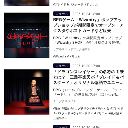
ブレイド＆バスタード
ドリコム
2025.10.24 12:00
ニュース
RPGゲーム「Wizardry」ポップアッ
プショップが期間限定でオープン ア
クスタやポストカードなど販売
RPG「Wizardry」の期間限定ポップアップ
「Wizardry SHOP」が11月初旬より開催。
本編やスマホ向け、小説のスピ…
リアルサウンドブック編集部
Wizardry
ドリコム
2025.10.20 17:00
ニュース
「ドラゴンスレイヤー」の名称の由来
とは？ 三遊亭楽天が『ブレイド＆バ
スタード』オリジナル落語でユニーク
な答えを披露
RPG（ロールプレイング・ゲーム）「ウィ
ザードリィ」の世界観で繰り広げられる、
蝸牛くもが小説を書きso-binがイラストを
タニグチリウイチ
描いて…
漫画
落語
タニグチリウイチ
蝸牛くも
ブレイド
＆バスタード
ウィザードリィ
ドリコム
楓月誠
三遊亭楽天
2025.10.20 14:54
ニュース