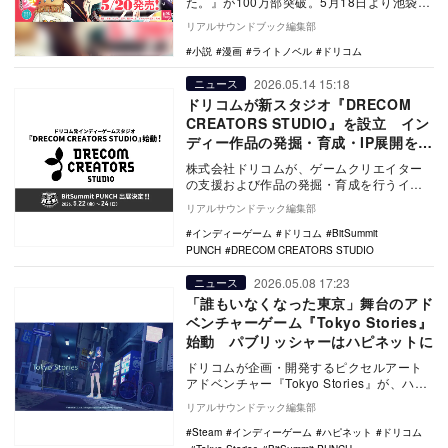
た。』が100万部突破。5月18日より池袋駅
での大型広告や書店フェア、電子割引が開
リアルサウンドブック編集部
始。5巻は2…
小説
漫画
ライトノベル
ドリコム
2026.05.14 15:18
ニュース
ドリコムが新スタジオ『DRECOM
CREATORS STUDIO』を設立 イン
ディー作品の発掘・育成・IP展開を支
援
株式会社ドリコムが、ゲームクリエイター
の支援および作品の発掘・育成を行うイン
ディーゲームスタジオ『DRECOM
リアルサウンドテック編集部
CREATORS…
インディーゲーム
ドリコム
BitSummit
PUNCH
DRECOM CREATORS STUDIO
2026.05.08 17:23
ニュース
「誰もいなくなった東京」舞台のアド
ベンチャーゲーム『Tokyo Stories』
始動 パブリッシャーはハピネットに
ドリコムが企画・開発するピクセルアート
アドベンチャー『Tokyo Stories』が、ハピ
ネットの「Happinet Indie…
リアルサウンドテック編集部
Steam
インディーゲーム
ハピネット
ドリコム