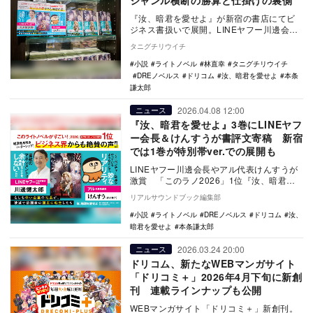
ジャンル横断の勝算と仕掛けの裏側
『汝、暗君を愛せよ』が新宿の書店にてビ
ジネス書扱いで展開。LINEヤフー川邊会
長、アル代表けんすうら経営者が推す、ラ
タニグチリウイチ
ノベの枠を超…
小説
ライトノベル
林直幸
タニグチリウイチ
DREノベルス
ドリコム
汝、暗君を愛せよ
本条
謙太郎
2026.04.08 12:00
ニュース
『汝、暗君を愛せよ』3巻にLINEヤフ
ー会長＆けんすうが書評文寄稿 新宿
では1巻が特別帯ver.での展開も
LINEヤフー川邊会長やアル代表けんすうが
激賞 「このラノ2026」1位『汝、暗君を
愛せよ』3巻が4月10日発売。新宿では特別
リアルサウンドブック編集部
帯…
小説
ライトノベル
DREノベルス
ドリコム
汝、
暗君を愛せよ
本条謙太郎
2026.03.24 20:00
ニュース
ドリコム、新たなWEBマンガサイト
「ドリコミ＋」2026年4月下旬に新創
刊 連載ラインナップも公開
WEBマンガサイト「ドリコミ＋」新創刊。