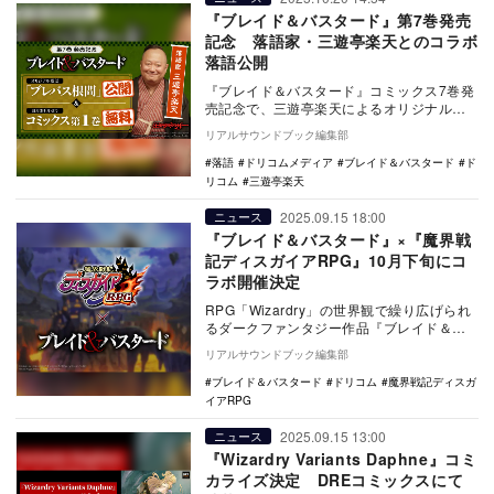
『ブレイド＆バスタード』第7巻発売
記念 落語家・三遊亭楽天とのコラボ
落語公開
『ブレイド＆バスタード』コミックス7巻発
売記念で、三遊亭楽天によるオリジナル落
語『ブレバス根問』がYouTubeで公開され
リアルサウンドブック編集部
た。
落語
ドリコムメディア
ブレイド＆バスタード
ド
リコム
三遊亭楽天
2025.09.15 18:00
ニュース
『ブレイド＆バスタード』×『魔界戦
記ディスガイアRPG』10月下旬にコ
ラボ開催決定
RPG「Wizardry」の世界観で繰り広げられ
るダークファンタジー作品『ブレイド＆バ
スタード』とゲーム『魔界戦記ディスガイ
リアルサウンドブック編集部
アR…
ブレイド＆バスタード
ドリコム
魔界戦記ディスガ
イアRPG
2025.09.15 13:00
ニュース
『Wizardry Variants Daphne』コミ
カライズ決定 DREコミックスにて