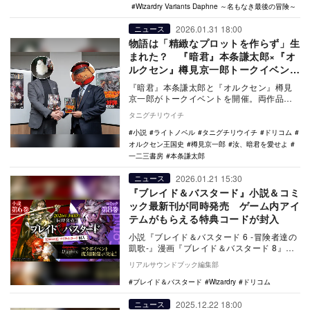
Wizardry Variants Daphne ～名もなき最後の冒険～
2026.01.31 18:00
ニュース
物語は「精緻なプロットを作らず」生
まれた？ 『暗君』本条謙太郎×『オ
ルクセン』樽見京一郎トークイベント
レポ
『暗君』本条謙太郎と『オルクセン』樽見
京一郎がトークイベントを開催。両作品の
絶賛から緻密な世界観の裏にある意外な執
タニグチリウイチ
筆法まで語り尽…
小説
ライトノベル
タニグチリウイチ
ドリコム
オルクセン王国史
樽見京一郎
汝、暗君を愛せよ
一二三書房
本条謙太郎
2026.01.21 15:30
ニュース
『ブレイド＆バスタード』小説＆コミ
ック最新刊が同時発売 ゲーム内アイ
テムがもらえる特典コードが封入
小説『ブレイド＆バスタード 6 -冒険者達の
凱歌-』漫画『ブレイド＆バスタード 8』が
同時発売。『Wizardry Varian…
リアルサウンドブック編集部
ブレイド＆バスタード
Wizardry
ドリコム
2025.12.22 18:00
ニュース