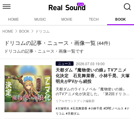
HOME
MUSIC
MOVIE
TECH
BOOK
HOME
BOOK
ドリコム
ドリコムの記事・ニュース・画像一覧
(44件)
ドリコムの記事・ニュース・画像一覧です
2026.07.03 19:00
ニュース
天都ダム『魔物使いの娘』TVアニメ
化決定 石見舞菜香、小林千晃、大塚
明夫がPVから続投
天都ダムのライトノベル『魔物使いの娘』
のTVアニメ化が決定した。「第2回ドリコム
メディア大賞」受賞作初の映像化で、リー
リアルサウンドブック編集部
ン役を石見…
大塚明夫
石見舞菜香
小林千晃
DREノベルス
ド
リコム
天都ダム