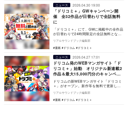
2026.04.30 19:00
ニュース
「ドリコミ＋」GWキャンペーン開
催 全32作品が日替わりで全話無料
に
「ドリコミ＋」にて、GWに掲載中の全作品
が日替わりで24時間限定の全話無料となる
大型キャンペーンが実施される。
リアルサウンドブック編集部
漫画
ドリコム
ドリコミ＋
2026.04.27 17:01
ニュース
ドリコム発のWEBマンガサイト「ド
リコミ＋」始動 オリジナル新連載2
作品＆最大15,000円分のキャンペー
ンも
ドリコムの新WEBマンガサイト「ドリコミ
＋」がオープン。新作等を無料で更新し、
Amazonギフト券が当たる豪華な創刊記念キ
リアルサウンドブック編集部
ャンペ…
漫画
ドリコム
ドリコミ＋