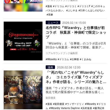
リアルサウンドブック編集部
の注目作が並…
漫画
ドリコム
ドリコミ
ドリコミF
このサキュ
バスなんか太い。
ぶしやま
臼井くんはしのびない
茶麻
2026.02.14 15:00
ニュース
名作RPG『Wizardry』と仕事猫が初
コラボ 秋葉原・神保町で限定ショッ
プ
「Wizardry」と「仕事猫」のコラボ店が2月
20日から秋葉原・神保町で開催。最新グッ
ズの先行販売ほか、限定特典の配布も行わ
リアルサウンドブック編集部
れ…
Wizardry
ドリコム
仕事猫
くまみね
2026.02.06 12:00
漫画
「“死の匂い”こそが“Wizardry”らし
さ」 コミカライズ版『ウィズダフ
ネ』作者が語る、シリーズの魅力とフ
ァンの美学
漫画『ウィズダフネ』作者が語る。一般人
視点で死の緊張感やゲームの裏側を描く狙
いと、重厚な作画へのこだわり、深いゲー
龍田優貴
ム愛が見えた。
漫画
龍田優貴
ウィザードリィ
Wizardry
ドリコ
ム
Wizardry Variants Daphne
浜村俊基
藤澤紀幸