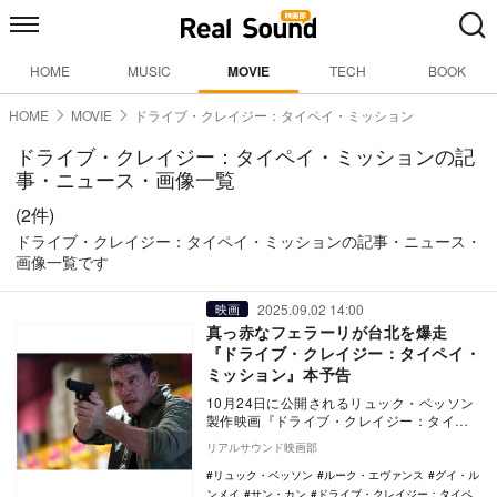
HOME
MUSIC
MOVIE
TECH
BOOK
HOME
MOVIE
ドライブ・クレイジー：タイペイ・ミッション
ドライブ・クレイジー：タイペイ・ミッションの記
事・ニュース・画像一覧
(2件)
ドライブ・クレイジー：タイペイ・ミッションの記事・ニュース・
画像一覧です
2025.09.02 14:00
映画
真っ赤なフェラーリが台北を爆走
『ドライブ・クレイジー：タイペイ・
ミッション』本予告
10月24日に公開されるリュック・ベッソン
製作映画『ドライブ・クレイジー：タイペ
イ・ミッション』の本予告が公開された。
リアルサウンド映画部
本作…
リュック・ベッソン
ルーク・エヴァンス
グイ・ル
ンメイ
サン・カン
ドライブ・クレイジー：タイペ