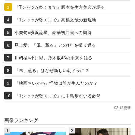
『Tシャツが乾くまで』脚本を生方美久が語る
『Tシャツが乾くまで』高橋文哉の新境地
小栗旬×横浜流星、豪華初共演への期待
見上愛、『風、薫る』との1年を振り返る
川﨑桜×小川彩、乃木坂46の未来を語る
『風、薫る』はなぜ新しい朝ドラに？
『映画ちいかわ』怪物は誰が生んだのか？
『Tシャツが乾くまで』に中島歩がいる必然
03:13更新
画像ランキング