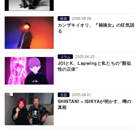
2026.08.08
映画
カンザキイオリ、『禍禍女』の狂気語
る
2025.06.22
コラム
JOIとK、Lapwingと私たちの“類似
性の正体”
2025.08.01
文芸
SHINTANI × ISHIYAが明かす、噂の
真相