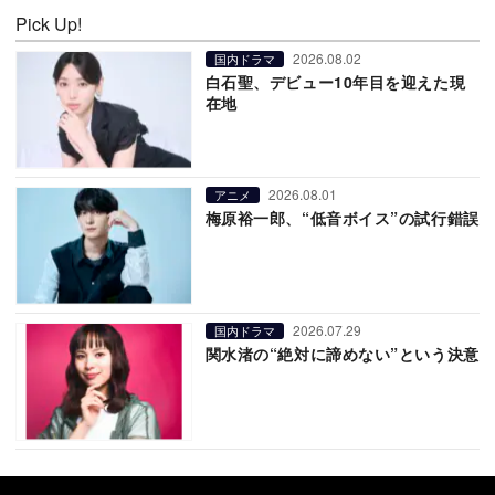
Pick Up!
2026.08.02
国内ドラマ
白石聖、デビュー10年目を迎えた現
在地
2026.08.01
アニメ
梅原裕一郎、“低音ボイス”の試行錯誤
2026.07.29
国内ドラマ
関水渚の“絶対に諦めない”という決意