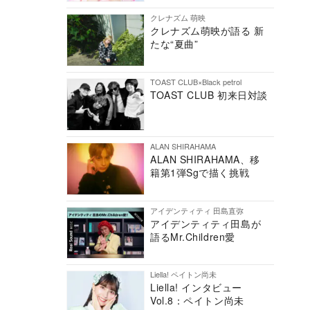
クレナズム 萌映
クレナズム萌映が語る 新
たな“夏曲”
TOAST CLUB×Black petrol
TOAST CLUB 初来日対談
ALAN SHIRAHAMA
ALAN SHIRAHAMA、移
籍第1弾Sgで描く挑戦
アイデンティティ 田島直弥
アイデンティティ田島が
語るMr.Children愛
Liella! ペイトン尚未
Liella! インタビュー
Vol.8：ペイトン尚未