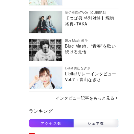
堀切裕真×TAKA（CUBERS）
【つば男 特別対談】堀切
裕真×TAKA
Blue Mash 優斗
Blue Mash、“青春”を歌い
続ける覚悟
Liella! 青山なぎさ
Liella!リレーインタビュー
Vol.7：青山なぎさ
インタビュー記事をもっと見る
ランキング
アクセス数
シェア数