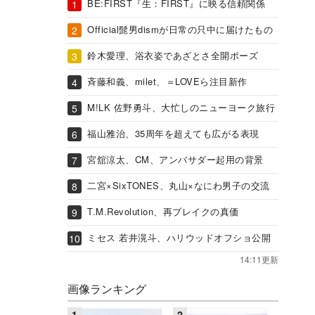
BE:FIRST『生：FIRST』に映る信頼関係
Official髭男dismが日常の只中に届けたもの
鈴木愛理、浴衣姿であざとさ全開ポーズ
斉藤和義、milet、＝LOVEら注目新作
M!LK 佐野勇斗、大忙しのニューヨーク旅行
福山雅治、35周年を超えても広がる表現
宮舘涼太、CM、アンバサダー起用の背景
二宮×SixTONES、丸山×なにわ男子の交流
T.M.Revolution、再ブレイクの真価
ミセス 若井滉斗、ハリウッドオフショ公開
14:11更新
画像ランキング