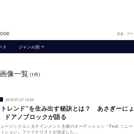
BOOK
音楽・アー
ース
ジャンル別
画像一覧
(1件)
2018.07.27 12:00
ー
で“トレンド”を生み出す秘訣とは？ あさぎーにょ
W、ドアノブロックが語る
ュージックエンタテインメント主催のオーディション『Feat.ソニー
ディション』ファイナリストが決定した…