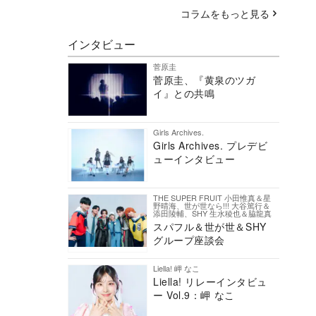
コラムをもっと見る
インタビュー
菅原圭
菅原圭、『黄泉のツガ
イ』との共鳴
Girls Archives.
Girls Archives. プレデビ
ューインタビュー
THE SUPER FRUIT 小田惟真＆星
野晴海、世が世なら!!! 大谷篤行＆
添田陵輔、SHY 生水稜也＆脇龍真
スパフル＆世が世＆SHY
グループ座談会
Liella! 岬 なこ
Liella! リレーインタビュ
ー Vol.9：岬 なこ