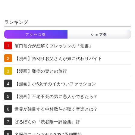
ランキング
アクセス数
シェア数
濱口竜介が紐解くブレッソンの『覚書』
【漫画】角刈りお父さんが娘に代わりバイト
【漫画】難病の妻との旅行
【漫画】小6女子のイカついファッション
【漫画】不老不死の男に恋人ができたら？
世界が注目する中村敬斗が聴く音楽とは？
ばるぼらの『渋谷陽一評論集』評
名探偵コナンおせち2027予約開始