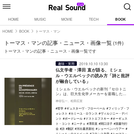
HOME
MUSIC
MOVIE
TECH
BOOK
HOME
BOOK
トーマス・マン
トーマス・マンの記事・ニュース・画像一覧
(1件)
トーマス・マンの記事・ニュース・画像一覧です
2019.10.10 13:30
趣味・実用
仏文学者・澤田 直が語る、ミシェ
ル・ウエルベックの読み方「詩と批評
が融合している」
ミシェル・ウエルベックの新刊『セロトニ
ン』は、巨大生化学メーカーを退職した
男・フロラン＝クロード・ラブルストが、
神谷弘一、松田広宣
過去の女性たちへ…
哲学
ギュスターヴ・フローベール
フィリップ・フ
ォレスト
カミーユ・ロランス
ヴィルジニー・デパ
ント
ボードレール
ドストエフスキー
オーギュス
ト・コント
ニーチェ
澤田直
関口涼子
国書刊行
会
詩
翻訳
河出書房新社
ショーペンハウアー
ミシェル・ウエルベック
フランス文学
トーマス・