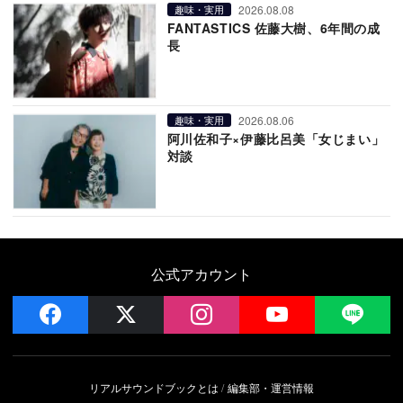
2026.08.08
趣味・実用
FANTASTICS 佐藤大樹、6年間の成
長
2026.08.06
趣味・実用
阿川佐和子×伊藤比呂美「女じまい」
対談
公式アカウント
facebook
x
instagram
YouTube
LIN
リアルサウンドブックとは
編集部・運営情報