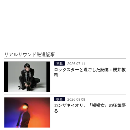
リアルサウンド厳選記事
2026.07.11
連載
ロックスターと過ごした記憶：櫻井敦
司
2026.08.08
映画
カンザキイオリ、『禍禍女』の狂気語
る