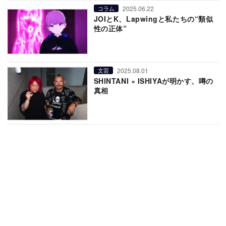
2025.06.22
コラム
JOIとK、Lapwingと私たちの“類似
性の正体”
2025.08.01
文芸
SHINTANI × ISHIYAが明かす、噂の
真相