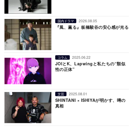
2026.08.05
国内ドラマ
『風、薫る』板橋駿谷の安心感が光る
2025.06.22
コラム
JOIとK、Lapwingと私たちの“類似
性の正体”
2025.08.01
文芸
SHINTANI × ISHIYAが明かす、噂の
真相