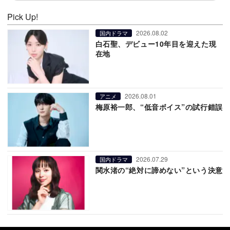
Pick Up!
2026.08.02
国内ドラマ
白石聖、デビュー10年目を迎えた現
在地
2026.08.01
アニメ
梅原裕一郎、“低音ボイス”の試行錯誤
2026.07.29
国内ドラマ
関水渚の“絶対に諦めない”という決意