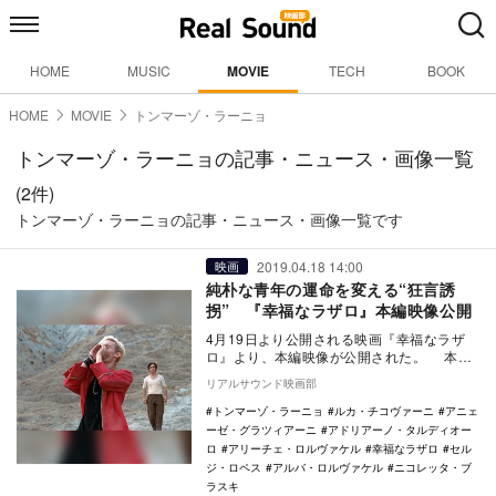
HOME
MUSIC
MOVIE
TECH
BOOK
HOME
MOVIE
トンマーゾ・ラーニョ
トンマーゾ・ラーニョの記事・ニュース・画像一覧
(2件)
トンマーゾ・ラーニョの記事・ニュース・画像一覧です
2019.04.18 14:00
映画
純朴な青年の運命を変える“狂言誘
拐” 『幸福なラザロ』本編映像公開
4月19日より公開される映画『幸福なラザ
ロ』より、本編映像が公開された。 本作
は、第71回カンヌ国際映画祭で脚本賞を受
リアルサウンド映画部
賞した…
トンマーゾ・ラーニョ
ルカ・チコヴァーニ
アニェ
ーゼ・グラツィアーニ
アドリアーノ・タルディオー
ロ
アリーチェ・ロルヴァケル
幸福なラザロ
セル
ジ・ロペス
アルバ・ロルヴァケル
ニコレッタ・ブ
ラスキ