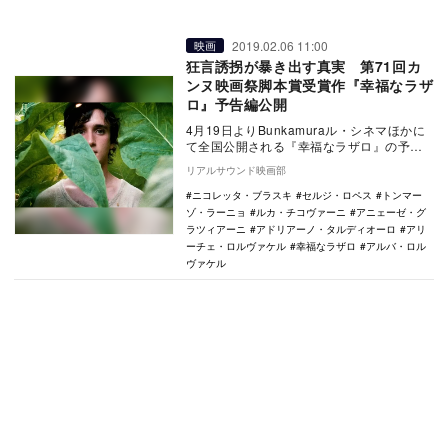
2019.02.06 11:00
映画
狂言誘拐が暴き出す真実 第71回カ
ンヌ映画祭脚本賞受賞作『幸福なラザ
ロ』予告編公開
4月19日よりBunkamuraル・シネマほかに
て全国公開される『幸福なラザロ』の予告
編が公開された。 第71回カンヌ国際映…
リアルサウンド映画部
ニコレッタ・ブラスキ
セルジ・ロペス
トンマー
ゾ・ラーニョ
ルカ・チコヴァーニ
アニェーゼ・グ
ラツィアーニ
アドリアーノ・タルディオーロ
アリ
ーチェ・ロルヴァケル
幸福なラザロ
アルバ・ロル
ヴァケル