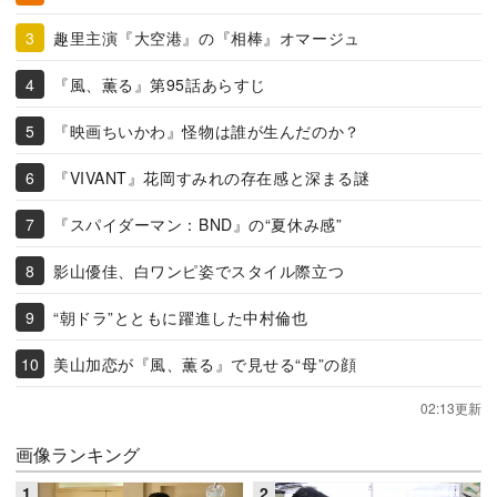
趣里主演『大空港』の『相棒』オマージュ
『風、薫る』第95話あらすじ
『映画ちいかわ』怪物は誰が生んだのか？
『VIVANT』花岡すみれの存在感と深まる謎
『スパイダーマン：BND』の“夏休み感”
影山優佳、白ワンピ姿でスタイル際立つ
“朝ドラ”とともに躍進した中村倫也
美山加恋が『風、薫る』で見せる“母”の顔
02:13更新
画像ランキング