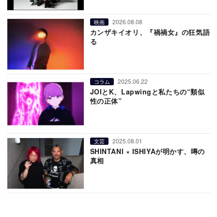
2026.08.08
映画
カンザキイオリ、『禍禍女』の狂気語
る
2025.06.22
コラム
JOIとK、Lapwingと私たちの“類似
性の正体”
2025.08.01
文芸
SHINTANI × ISHIYAが明かす、噂の
真相