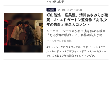
イラ
溝口彰子
2019.03.26 13:00
映画
町山智浩、窪美澄、清川あさみらが絶
賛 J・エドガートン監督作『ある少
年の告白』著名人コメント
ルーカス・ヘッジズが初主演を務める映画
『ある少年の告白』に、各界著名人が絶賛
コメントを寄せた。 本作は、2016年に発
リアルサウンド映画部
表され…
ラッセル・クロウ
ジョエル・エドガートン
ニコー
ル・キッドマン
グザヴィエ・ドラン
ルーカス・ヘ
ッジズ
ある少年の告白
トロイ・シヴァン