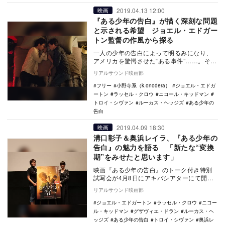
2019.04.13 12:00
映画
『ある少年の告白』が描く深刻な問題
と示される希望 ジョエル・エドガー
トン監督の作風から探る
一人の少年の告白によって明るみになり、
アメリカを驚愕させた“ある事件”……。それ
は、一部の教会が神の名のもとに、人間性
リアルサウンド映画部
を強制的に…
フリー
小野寺系（k.onodera）
ジョエル・エドガ
ートン
ラッセル・クロウ
ニコール・キッドマン
トロイ・シヴァン
ルーカス・ヘッジズ
ある少年の
告白
2019.04.09 18:30
映画
溝口彰子＆奥浜レイラ、『ある少年の
告白』の魅力を語る 「新たな“変換
期”をみせたと思います」
映画『ある少年の告白』のトーク付き特別
試写会が4月8日にアキバシアターにて開催
され、『BL進化論』著者の溝口彰子と奥浜
リアルサウンド映画部
レイラが登…
ジョエル・エドガートン
ラッセル・クロウ
ニコー
ル・キッドマン
グザヴィエ・ドラン
ルーカス・ヘ
ッジズ
ある少年の告白
トロイ・シヴァン
奥浜レ