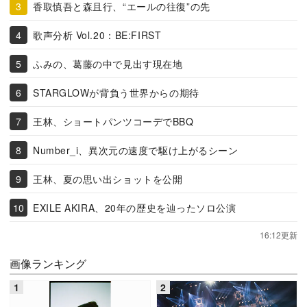
香取慎吾と森且行、“エールの往復”の先
歌声分析 Vol.20：BE:FIRST
ふみの、葛藤の中で見出す現在地
STARGLOWが背負う世界からの期待
王林、ショートパンツコーデでBBQ
Number_i、異次元の速度で駆け上がるシーン
王林、夏の思い出ショットを公開
EXILE AKIRA、20年の歴史を辿ったソロ公演
16:12更新
画像ランキング