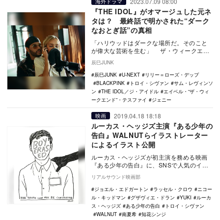
2023.07.09 08:00
海外ドラマ
『THE IDOL』がオマージュした元ネ
タは？ 最終話で明かされた“ダーク
なおとぎ話”の真相
「ハリウッドはダークな場所だ。そのこと
が偉大な芸術を生む」 ザ・ウィークエン
ドの言葉は、彼が製作、出演を務めたドラ
辰巳JUNK
マ『THE…
辰巳JUNK
U-NEXT
リリー＝ローズ・デップ
BLACKPINK
トロイ・シヴァン
サム・レヴィンソ
ン
THE IDOL／ジ・アイドル
エイベル・“ザ・ウィ
ークエンド”・テスファイ
ジェニー
2019.04.18 18:18
映画
ルーカス・ヘッジズ主演『ある少年の
告白』WALNUTらイラストレーター
によるイラスト公開
ルーカス・ヘッジズが初主演を務める映画
『ある少年の告白』に、SNSで人気のイラ
ストレーターがイラストを寄せた。 本作
リアルサウンド映画部
は、20…
ジョエル・エドガートン
ラッセル・クロウ
ニコー
ル・キッドマン
グザヴィエ・ドラン
YUKI
ルーカ
ス・ヘッジズ
ある少年の告白
トロイ・シヴァン
WALNUT
南夏希
知花シンジ