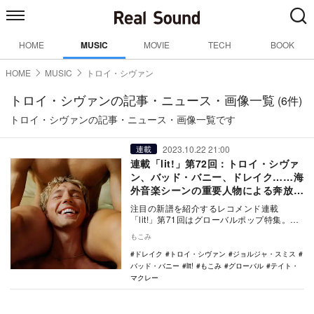
HOME
MUSIC
MOVIE
TECH
BOOK
HOME
MUSIC
トロイ・シヴァン
トロイ・シヴァンの記事・ニュース・画像一覧
(6件)
トロイ・シヴァンの記事・ニュース・画像一覧です
2023.10.22 21:00
連載
連載「lit!」第72回：トロイ・シヴァ
ン、バッド・バニー、ドレイク……海
外音楽シーンの重要人物による奔放自
在な新作たち
注目の新譜を紹介するレコメンド連載
「lit!」第71回はグローバルポップ特集。ト
ロイ・シヴァン、バッド・バニー、ドレイ
もこみ
ク、テイト…
ドレイク
トロイ・シヴァン
ジョルジャ・スミス
バッド・バニー
lit!
もこみ
グローバル
テイト・
マクレー