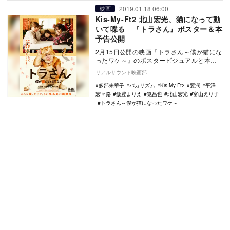
2019.01.18 06:00
映画
Kis-My-Ft2 北山宏光、猫になって動
いて喋る 『トラさん』ポスター＆本
予告公開
2月15日公開の映画『トラさん～僕が猫にな
ったワケ～』のポスタービジュアルと本予
告編が公開された。 本作は、ある日突然
リアルサウンド映画部
死…
多部未華子
バカリズム
Kis-My-Ft2
要潤
平澤
宏々路
飯豊まりえ
筧昌也
北山宏光
富山えり子
トラさん～僕が猫になったワケ～