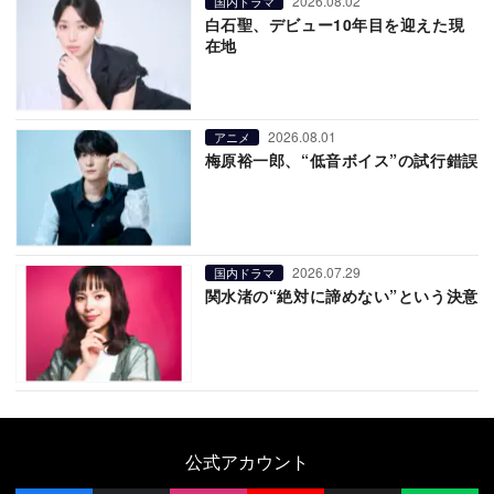
2026.08.02
国内ドラマ
白石聖、デビュー10年目を迎えた現
在地
2026.08.01
アニメ
梅原裕一郎、“低音ボイス”の試行錯誤
2026.07.29
国内ドラマ
関水渚の“絶対に諦めない”という決意
公式アカウント