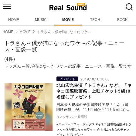
HOME
MUSIC
MOVIE
TECH
BOOK
HOME
MOVIE
トラさん～僕が猫になったワケ～
トラさん～僕が猫になったワケ～の記事・ニュー
ス・画像一覧
(4件)
トラさん～僕が猫になったワケ～の記事・ニュース・画像一覧です
2019.10.16 18:00
プレゼント
北山宏光主演『トラさん』など、「キ
ネコ国際映画祭」上映チケット5組10
名様にプレゼント
日本最大規模の子供国際映画祭「キネコ国
際映画祭」が、11月1日から11月5日にかけ
て109シネマズ 二子玉川とiTSCOM ST…
リアルサウンド映画部
スーパーパワー・ドッグス
キネコ国際映画祭
トラ
さん～僕が猫になったワケ～
パパはわるものチャン
ピオン
プレゼント