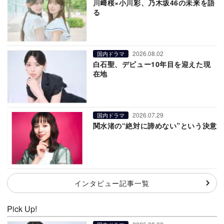
川﨑桜×小川彩、乃木坂46の未来を語
る
2026.08.02
国内ドラマ
白石聖、デビュー10年目を迎えた現
在地
2026.07.29
国内ドラマ
関水渚の“絶対に諦めない”という決意
インタビュー記事一覧
Pick Up!