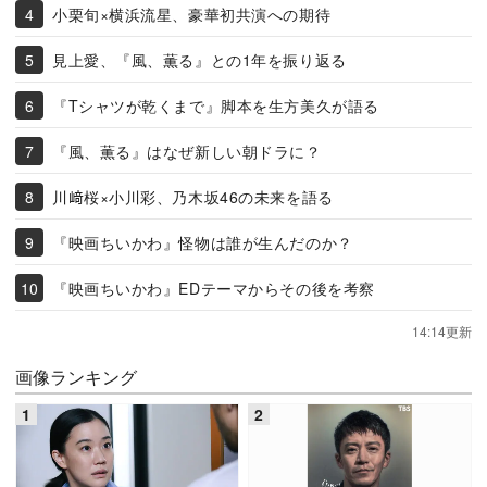
小栗旬×横浜流星、豪華初共演への期待
見上愛、『風、薫る』との1年を振り返る
『Tシャツが乾くまで』脚本を生方美久が語る
『風、薫る』はなぜ新しい朝ドラに？
川﨑桜×小川彩、乃木坂46の未来を語る
『映画ちいかわ』怪物は誰が生んだのか？
『映画ちいかわ』EDテーマからその後を考察
14:14更新
画像ランキング