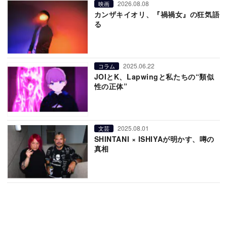
2026.08.08
映画
カンザキイオリ、『禍禍女』の狂気語
る
2025.06.22
コラム
JOIとK、Lapwingと私たちの“類似
性の正体”
2025.08.01
文芸
SHINTANI × ISHIYAが明かす、噂の
真相