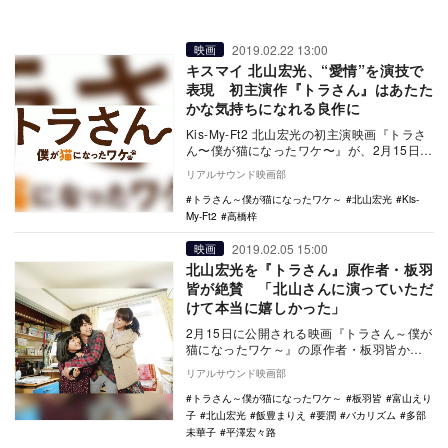
2019.02.22 13:00
映画
キスマイ 北山宏光、“愛情”を演技で
表現 初主演作『トラさん』はあたた
かな気持ちになれる良作に
Kis-My-Ft2 北山宏光の初主演映画『トラさ
ん〜僕が猫になったワケ〜』が、2月15日に
公開された。興行収入ランキングや観客…
リアルサウンド映画部
トラさん～僕が猫になったワケ～
北山宏光
Kis-
My-Ft2
高橋梓
2019.02.05 15:00
映画
北山宏光を『トラさん』原作者・板羽
皆が絶賛 「北山さんに演っていただ
けて本当に嬉しかった」
2月15日に公開される映画『トラさん～僕が
猫になったワケ～』の原作者・板羽皆から
コメントが到着した。 本作は、ある日突
リアルサウンド映画部
然死ん…
トラさん～僕が猫になったワケ～
板羽皆
富山えり
子
北山宏光
飯豊まりえ
要潤
バカリズム
多部
未華子
平澤宏々路