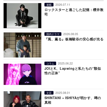
2026.07.11
連載
ロックスターと過ごした記憶：櫻井敦
司
2026.08.05
国内ドラマ
『風、薫る』板橋駿谷の安心感が光る
2025.06.22
コラム
JOIとK、Lapwingと私たちの“類似
性の正体”
2025.08.01
文芸
SHINTANI × ISHIYAが明かす、噂の
真相