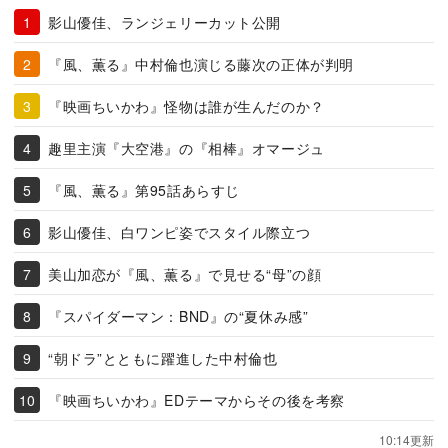
影山優佳、ランジェリーカット公開
『風、薫る』中村倫也演じる藤次の正体が判明
『映画ちいかわ』怪物は誰が生んだのか？
趣里主演『大空港』の『相棒』オマージュ
『風、薫る』第95話あらすじ
影山優佳、白ワンピ姿でスタイル際立つ
美山加恋が『風、薫る』で見せる“母”の顔
『スパイダーマン：BND』の“夏休み感”
“朝ドラ”とともに躍進した中村倫也
『映画ちいかわ』EDテーマからその後を考察
10:14更新