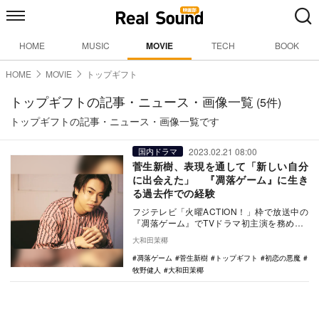
HOME
MUSIC
MOVIE
TECH
BOOK
HOME
MOVIE
トップギフト
トップギフトの記事・ニュース・画像一覧
(5件)
トップギフトの記事・ニュース・画像一覧です
2023.02.21 08:00
国内ドラマ
菅生新樹、表現を通して「新しい自分
に出会えた」 『凋落ゲーム』に生き
る過去作での経験
フジテレビ「火曜ACTION！」枠で放送中の
『凋落ゲーム』でTVドラマ初主演を務めて
いる菅生新樹は、俳優業をスタートさせて
大和田茉椰
からま…
凋落ゲーム
菅生新樹
トップギフト
初恋の悪魔
牧野健人
大和田茉椰