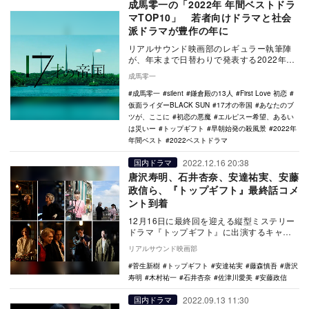
成馬零一の「2022年 年間ベストドラ
マTOP10」 若者向けドラマと社会
派ドラマが豊作の年に
リアルサウンド映画部のレギュラー執筆陣
が、年末まで日替わりで発表する2022年の
年間ベスト企画。映画、国内ドラマ、海外
成馬零一
ドラマ、ア…
成馬零一
silent
鎌倉殿の13人
First Love 初恋
仮面ライダーBLACK SUN
17才の帝国
あなたのブ
ツが、ここに
初恋の悪魔
エルピスー希望、あるい
は災いー
トップギフト
早朝始発の殺風景
2022年
年間ベスト
2022ベストドラマ
2022.12.16 20:38
国内ドラマ
唐沢寿明、石井杏奈、安達祐実、安藤
政信ら、『トップギフト』最終話コメ
ント到着
12月16日に最終回を迎える縦型ミステリー
ドラマ『トップギフト』に出演するキャス
ト陣からコメントが到着した。 本作は、
リアルサウンド映画部
「LI…
菅生新樹
トップギフト
安達祐実
藤森慎吾
唐沢
寿明
木村祐一
石井杏奈
佐津川愛美
安藤政信
2022.09.13 11:30
国内ドラマ