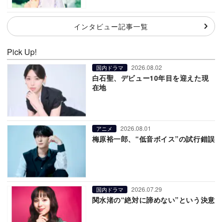
インタビュー記事一覧
Pick Up!
2026.08.02
国内ドラマ
白石聖、デビュー10年目を迎えた現
在地
2026.08.01
アニメ
梅原裕一郎、“低音ボイス”の試行錯誤
2026.07.29
国内ドラマ
関水渚の“絶対に諦めない”という決意