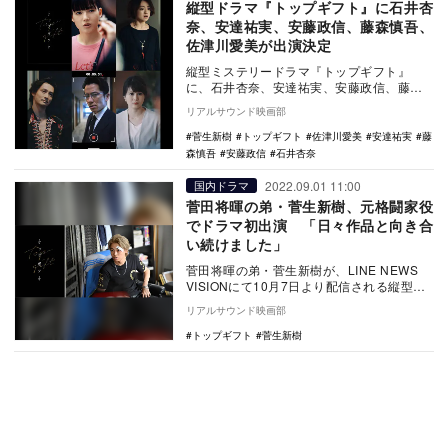
縦型ドラマ『トップギフト』に石井杏
奈、安達祐実、安藤政信、藤森慎吾、
佐津川愛美が出演決定
縦型ミステリードラマ『トップギフト』
に、石井杏奈、安達祐実、安藤政信、藤森
慎吾、佐津川愛美が出演することが決定し
リアルサウンド映画部
た。 本作は…
菅生新樹
トップギフト
佐津川愛美
安達祐実
藤
森慎吾
安藤政信
石井杏奈
2022.09.01 11:00
国内ドラマ
菅田将暉の弟・菅生新樹、元格闘家役
でドラマ初出演 「日々作品と向き合
い続けました」
菅田将暉の弟・菅生新樹が、LINE NEWS
VISIONにて10月7日より配信される縦型ミ
ステリードラマ『トップギフト』でドラ…
リアルサウンド映画部
トップギフト
菅生新樹