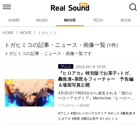
HOME
MUSIC
MOVIE
TECH
BOOK
HOME
MOVIE
トガヒミコ
トガヒミコの記事・ニュース・画像一覧
(1件)
トガヒミコの記事・ニュース・画像一覧です
2024.04.19 18:00
アニメ
『ヒロアカ』特別版でお茶子×トガ、
轟焦凍×荼毘をフィーチャー 予告編
＆場面写真公開
4月20日17時30分から放送される『僕のヒ
ーローアカデミア』Memories「ヒーロー
ズ：Thoughts（ソーツ）」の予告編…
リアルサウンド映画部
アニメ
僕のヒーローアカデミア
ボンズ
轟焦凍
ヒロアカ
荼毘
麗日お茶子
トガヒミコ