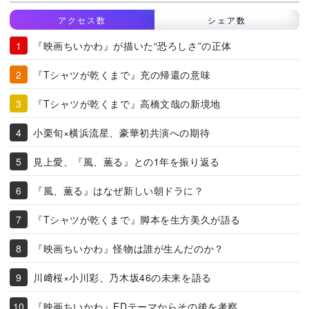
アクセス数
シェア数
『映画ちいかわ』が描いた“恐ろしさ”の正体
『Tシャツが乾くまで』充の帰還の意味
『Tシャツが乾くまで』高橋文哉の新境地
小栗旬×横浜流星、豪華初共演への期待
見上愛、『風、薫る』との1年を振り返る
『風、薫る』はなぜ新しい朝ドラに？
『Tシャツが乾くまで』脚本を生方美久が語る
『映画ちいかわ』怪物は誰が生んだのか？
川﨑桜×小川彩、乃木坂46の未来を語る
『映画ちいかわ』EDテーマからその後を考察