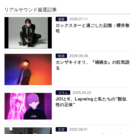
リアルサウンド厳選記事
2026.07.11
連載
ロックスターと過ごした記憶：櫻井敦
司
2026.08.08
映画
カンザキイオリ、『禍禍女』の狂気語
る
2025.06.22
コラム
JOIとK、Lapwingと私たちの“類似
性の正体”
2025.08.01
文芸