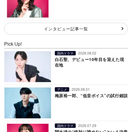
インタビュー記事一覧
Pick Up!
2026.08.02
国内ドラマ
白石聖、デビュー10年目を迎えた現
在地
2026.08.01
アニメ
梅原裕一郎、“低音ボイス”の試行錯誤
2026.07.29
国内ドラマ
関水渚の“絶対に諦めない”という決意