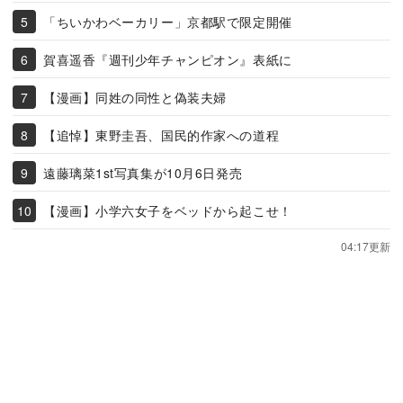
「ちいかわベーカリー」京都駅で限定開催
賀喜遥香『週刊少年チャンピオン』表紙に
【漫画】同姓の同性と偽装夫婦
【追悼】東野圭吾、国民的作家への道程
遠藤璃菜1st写真集が10月6日発売
【漫画】小学六女子をベッドから起こせ！
04:17更新