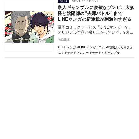
2021.11.10 12:00
漫画
殺人ギャンブルに俊敏なゾンビ、大妖
怪と陰陽師の“夫婦バトル” まで
LINEマンガの新連載が刺激的すぎる
電子コミックサービス「LINEマンガ」で、
オリジナル作品が盛り上がっている。9月か
ら17本もの新連載が順次スタートしてお
向原康太
り、いず…
LINEマンガ
LINEマンガコラム
花嫁はぬらりひょ
ん！
デッドランナー
チート・ギャンブル