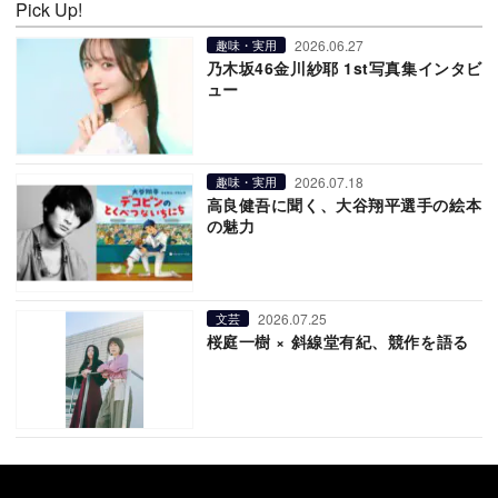
Pick Up!
2026.06.27
趣味・実用
乃木坂46金川紗耶 1st写真集インタビ
ュー
2026.07.18
趣味・実用
高良健吾に聞く、大谷翔平選手の絵本
の魅力
2026.07.25
文芸
桜庭一樹 × 斜線堂有紀、競作を語る