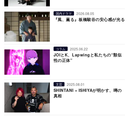
2026.08.05
国内ドラマ
『風、薫る』板橋駿谷の安心感が光る
2025.06.22
コラム
JOIとK、Lapwingと私たちの“類似
性の正体”
2025.08.01
文芸
SHINTANI × ISHIYAが明かす、噂の
真相