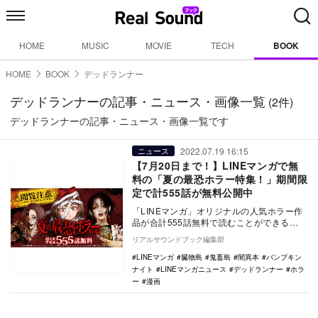
HOME
MUSIC
MOVIE
TECH
BOOK
HOME
BOOK
デッドランナー
デッドランナーの記事・ニュース・画像一覧
(2件)
デッドランナーの記事・ニュース・画像一覧です
2022.07.19 16:15
ニュース
【7月20日まで！】LINEマンガで無
料の「夏の最恐ホラー特集！」期間限
定で計555話が無料公開中
「LINEマンガ」オリジナルの人気ホラー作
品が合計555話無料で読むことができる
「【閲覧注意】ガチすぎる！怖すぎる！夏
リアルサウンドブック編集部
の最恐ホラ…
LINEマンガ
臓物島
鬼畜島
闇異本
パンプキン
ナイト
LINEマンガニュース
デッドランナー
ホラ
ー
漫画