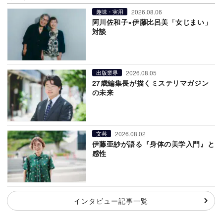
2026.08.06
趣味・実用
阿川佐和子×伊藤比呂美「女じまい」
対談
2026.08.05
出版業界
27歳編集長が描くミステリマガジン
の未来
2026.08.02
文芸
伊藤亜紗が語る『身体の美学入門』と
感性
インタビュー記事一覧