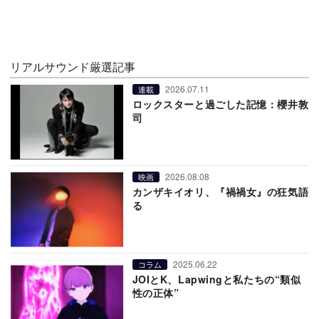
リアルサウンド厳選記事
2026.07.11
連載
ロックスターと過ごした記憶：櫻井敦
司
2026.08.08
映画
カンザキイオリ、『禍禍女』の狂気語
る
2025.06.22
コラム
JOIとK、Lapwingと私たちの“類似
性の正体”