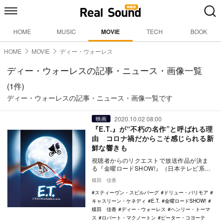
HOME
MUSIC
MOVIE
TECH
BOOK
HOME
MOVIE
ディー・ウォーレス
ディー・ウォーレスの記事・ニュース・画像一覧
(1件)
ディー・ウォーレスの記事・ニュース・画像一覧です
2020.10.02 08:00
映画
『E.T.』が“不朽の名作”と呼ばれる理
由 コロナ禍だからこそ感じられる新
鮮な響きも
視聴者からのリクエストで放送作品が決ま
る『金曜ロードSHOW!』（日本テレビ系）
リクエスト企画第3弾で、映画『E.T.』が10
楳田 佳香
月…
スティーヴン・スピルバーグ
ドリュー・バリモア
キャスリーン・ケネディ
E.T.
金曜ロードSHOW!
楳田 佳香
ディー・ウォーレス
ヘンリー・トーマ
ス
ロバート・マクノートン
ピーター・コヨーテ