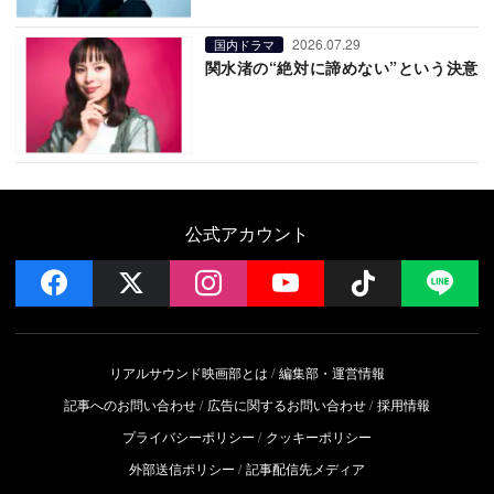
2026.07.29
国内ドラマ
関水渚の“絶対に諦めない”という決意
公式アカウント
facebook
x
instagram
YouTube
Follow on 
LI
リアルサウンド映画部とは
編集部・運営情報
記事へのお問い合わせ
広告に関するお問い合わせ
採用情報
プライバシーポリシー
クッキーポリシー
外部送信ポリシー
記事配信先メディア