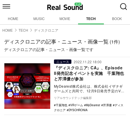
HOME
MUSIC
MOVIE
TECH
BOOK
HOME
TECH
ディスクロニア
ディスクロニアの記事・ニュース・画像一覧
(1件)
ディスクロニアの記事・ニュース・画像一覧です
2022.11.22 18:00
ニュース
『ディスクロニア: CA』、Episode
II発売記念イベントを実施 千葉翔也
と芹澤優が参加
MyDearest株式会社は、株式会社イザナギ
ゲームズと共同で、12月9日発売予定のVR
捜査ゲーム『DYSCHRONIA：Chr…
リアルサウンドテック編集部
千葉翔也
VRゲーム
MyDearest
芹澤優
ディス
クロニア
DYSCHRONIA