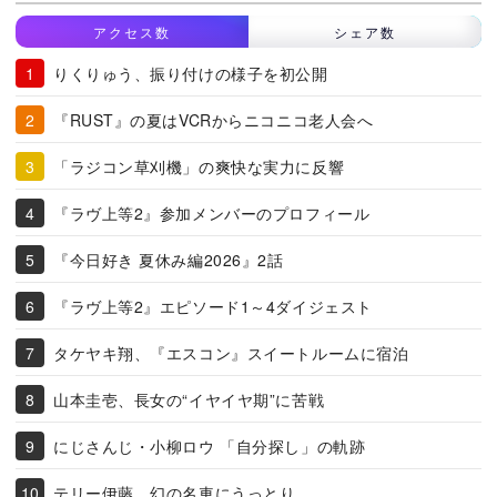
アクセス数
シェア数
りくりゅう、振り付けの様子を初公開
『RUST』の夏はVCRからニコニコ老人会へ
「ラジコン草刈機」の爽快な実力に反響
『ラヴ上等2』参加メンバーのプロフィール
『今日好き 夏休み編2026』2話
『ラヴ上等2』エピソード1～4ダイジェスト
タケヤキ翔、『エスコン』スイートルームに宿泊
山本圭壱、長女の“イヤイヤ期”に苦戦
にじさんじ・小柳ロウ 「自分探し」の軌跡
テリー伊藤、幻の名車にうっとり