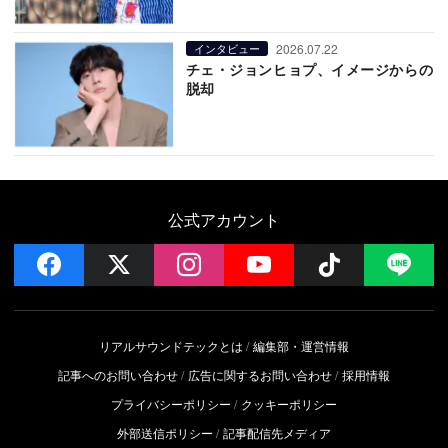
2026.07.22
インタビュー
チェ・ジョンヒョプ、イメージからの
脱却
公式アカウント
facebook
x
instagram
YouTube
Follow on 
LI
リアルサウンドテックとは
編集部・運営情報
記事へのお問い合わせ
広告に関するお問い合わせ
採用情報
プライバシーポリシー
クッキーポリシー
外部送信ポリシー
記事配信先メディア