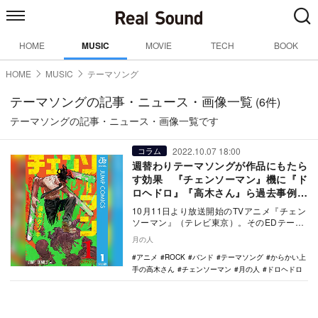
HOME
MUSIC
MOVIE
TECH
BOOK
HOME
MUSIC
テーマソング
テーマソングの記事・ニュース・画像一覧
(6件)
テーマソングの記事・ニュース・画像一覧です
2022.10.07 18:00
コラム
週替わりテーマソングが作品にもたら
す効果 『チェンソーマン』機に『ド
ロヘドロ』『高木さん』ら過去事例を
振り返る
10月11日より放送開始のTVアニメ『チェン
ソーマン』（テレビ東京）。そのEDテーマ
を12組のアーティストが書き下ろし、週替
月の人
わり…
アニメ
ROCK
バンド
テーマソング
からかい上
手の高木さん
チェンソーマン
月の人
ドロヘドロ