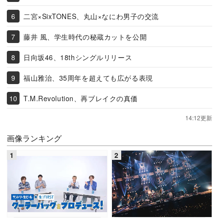
二宮×SixTONES、丸山×なにわ男子の交流
藤井 風、学生時代の秘蔵カットを公開
日向坂46、18thシングルリリース
福山雅治、35周年を超えても広がる表現
T.M.Revolution、再ブレイクの真価
14:12更新
画像ランキング