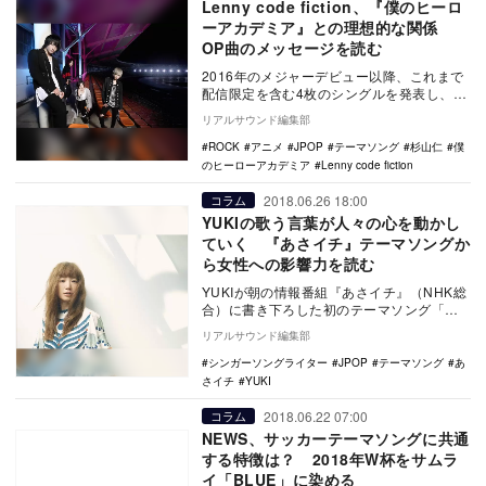
Lenny code fiction、『僕のヒーロ
ーアカデミア』との理想的な関係
OP曲のメッセージを読む
2016年のメジャーデビュー以降、これまで
配信限定を含む4枚のシングルを発表し、妖
艶な雰囲気を漂わせるスタイリッシュなロ
リアルサウンド編集部
ックサウ…
ROCK
アニメ
JPOP
テーマソング
杉山仁
僕
のヒーローアカデミア
Lenny code fiction
2018.06.26 18:00
コラム
YUKIの歌う言葉が人々の心を動かし
ていく 『あさイチ』テーマソングか
ら女性への影響力を読む
YUKIが朝の情報番組『あさイチ』（NHK総
合）に書き下ろした初のテーマソング「チ
ャイム」が、6月25日、各主要音楽配信サイ
リアルサウンド編集部
トで…
シンガーソングライター
JPOP
テーマソング
あ
さイチ
YUKI
2018.06.22 07:00
コラム
NEWS、サッカーテーマソングに共通
する特徴は？ 2018年W杯をサムラ
イ「BLUE」に染める