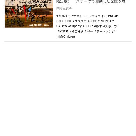
限定盤） スポーツで感動した記憶を思い
出す時、同時に思い起こされるのは名シー
岡野里衣子
ン…
大原櫻子
ナオト・インティライミ
BLUE
ENCOUNT
コブクロ
FUNKY MONKEY
BABYS
Superfly
JPOP
ゆず
スポーツ
ROCK
椎名林檎
miwa
テーマソング
Mr.Children