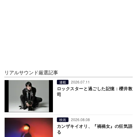
リアルサウンド厳選記事
2026.07.11
連載
ロックスターと過ごした記憶：櫻井敦
司
2026.08.08
映画
カンザキイオリ、『禍禍女』の狂気語
る