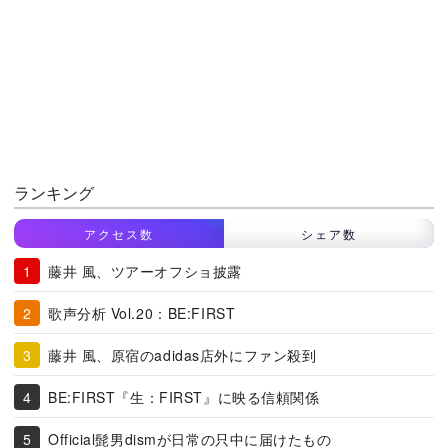
ランキング
アクセス数
シェア数
藤井 風、ツアーオフショ披露
歌声分析 Vol.20：BE:FIRST
藤井 風、原宿のadidas店外にファン殺到
BE:FIRST『生：FIRST』に映る信頼関係
Official髭男dismが日常の只中に届けたもの