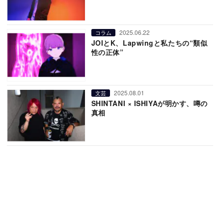
2025.06.22
コラム
JOIとK、Lapwingと私たちの“類似
性の正体”
2025.08.01
文芸
SHINTANI × ISHIYAが明かす、噂の
真相