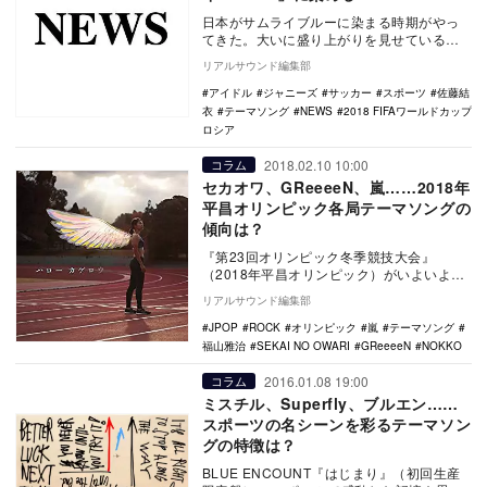
日本がサムライブルーに染まる時期がやっ
てきた。大いに盛り上がりを見せている
『2018 FIFAワールドカップ ロシア』。6月
リアルサウンド編集部
19…
アイドル
ジャニーズ
サッカー
スポーツ
佐藤結
衣
テーマソング
NEWS
2018 FIFAワールドカップ
ロシア
2018.02.10 10:00
コラム
セカオワ、GReeeeN、嵐……2018年
平昌オリンピック各局テーマソングの
傾向は？
『第23回オリンピック冬季競技大会』
（2018年平昌オリンピック）がいよいよ開
幕した。2018年2月8日午後9時30分スター
リアルサウンド編集部
トの…
JPOP
ROCK
オリンピック
嵐
テーマソング
福山雅治
SEKAI NO OWARI
GReeeeN
NOKKO
2016.01.08 19:00
コラム
ミスチル、Superfly、ブルエン……
スポーツの名シーンを彩るテーマソン
グの特徴は？
BLUE ENCOUNT『はじまり』（初回生産