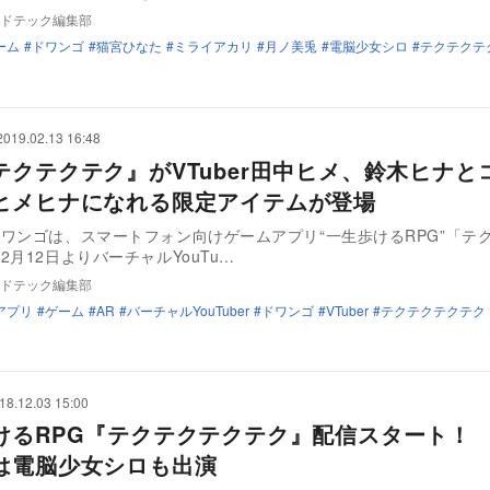
ドテック編集部
ーム
ドワンゴ
猫宮ひなた
ミライアカリ
月ノ美兎
電脳少女シロ
テクテクテ
2019.02.13 16:48
テクテクテク』がVTuber田中ヒメ、鈴木ヒナと
ヒメヒナになれる限定アイテムが登場
ワンゴは、スマートフォン向けゲームアプリ“一生歩けるRPG”「テ
2月12日よりバーチャルYouTu…
ドテック編集部
アプリ
ゲーム
AR
バーチャルYouTuber
ドワンゴ
VTuber
テクテクテクテク
18.12.03 15:00
けるRPG『テクテクテクテク』配信スタート！
は電脳少女シロも出演