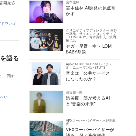
宮本佳林
信開始さ
宮本佳林 AI開発の原点明
かす
ドワンゴ
クリエイティブディレクター 星野
一幸氏、サイエンスコレクティブ
「LOM BABY」青木寛和氏、浪岡
拓也氏
セガ・星野一幸 × LOM
BABY鼎談
を語る
Apple Music Co-Head レイチェ
ル・ニューマン氏×STUTS
音楽は「公共サービス」
にて、同社
になったのか？
渋谷慶一郎
じへい
渋谷慶一郎が考えるAI
と“音楽の未来”
VFXスーパーバイザー・水野正毅
氏
VFXスーパーバイザーが
語る、AIと映像制作