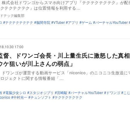
日、株式会社ドワンゴからスマホ向けアプリ『テクテクテクテク』が配
テクテクテクテク』は位置情報を利用する…
ドテック編集部
ロ
テクテクテクテク
脳間寺院
VTuber
アプリ
ゲーム
バーチャルYouTuber
18.10.30 17:00
監督、ドワンゴ会長・川上量生氏に激怒した真相
ウケ狙いが川上さんの弱点」
日、ドワンゴが運営する動画サービス「niconico」のニコニコ生放送
プロジェクトに関する情報番組「…
画
電脳少女シロ
スタジオジブリ
宮崎駿
バーチャルYouTuber
ドワンゴ
こ
iconico
中村光一
チュンソフト
テクテクテクテク