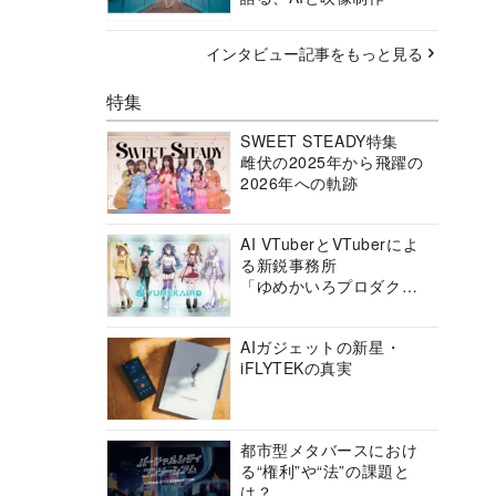
インタビュー記事をもっと見る
特集
SWEET STEADY特集
雌伏の2025年から飛躍の
2026年への軌跡
AI VTuberとVTuberによ
る新鋭事務所
「ゆめかいろプロダクシ
ョン」の挑戦に迫る
AIガジェットの新星・
iFLYTEKの真実
都市型メタバースにおけ
る“権利”や“法”の課題と
は？