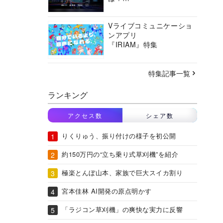
バーチャルシティコンソ
ーシアムの挑戦に迫る
Vライブコミュニケーショ
ンアプリ
『IRIAM』特集
特集記事一覧
ランキング
アクセス数
シェア数
りくりゅう、振り付けの様子を初公開
約150万円の“立ち乗り式草刈機”を紹介
極楽とんぼ山本、家族で巨大スイカ割り
宮本佳林 AI開発の原点明かす
「ラジコン草刈機」の爽快な実力に反響