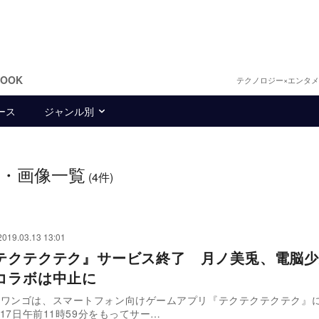
BOOK
テクノロジー×エンタ
ース
ジャンル別
・画像一覧
(4件)
2019.03.13 13:01
テクテクテク』サービス終了 月ノ美兎、電脳少
コラボは中止に
ドワンゴは、スマートフォン向けゲームアプリ『テクテクテクテク』
月17日午前11時59分をもってサー…