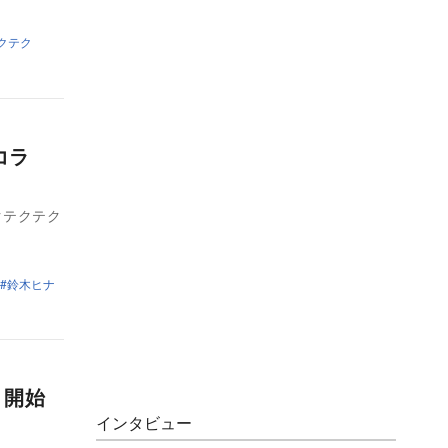
クテク
コラ
クテクテク
鈴木ヒナ
 開始
インタビュー