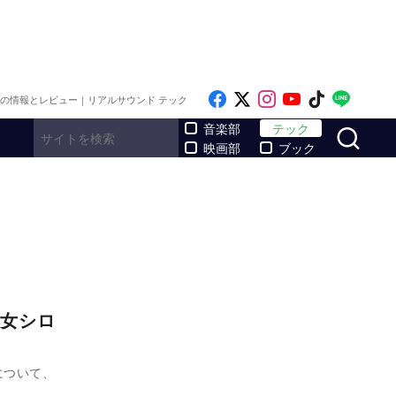
Like on Facebook
Follow on x
Follow on Inst
Follow on Y
Follow on
Follo
メの情報とレビュー｜リアルサウンド テック
サ
音楽部
テック
映画部
ブック
女シロ
について、