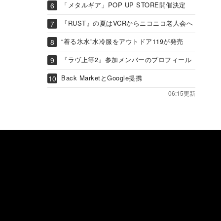
「メタルギア」POP UP STORE開催決定
『RUST』の夏はVCRからニコニコ老人会へ
“着る氷水”水冷服をアウトドア119が発売
『ラヴ上等2』参加メンバーのプロフィール
Back MarketとGoogle提携
06:15更新