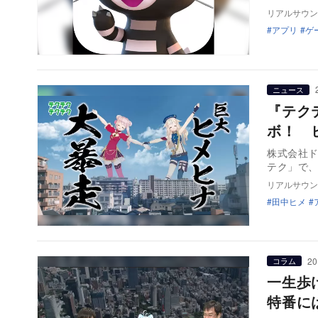
リアルサウン
アプリ
ゲ
ニュース
『テク
ボ！ 
株式会社ド
テク」で、
リアルサウン
田中ヒメ
20
コラム
一生歩
特番に