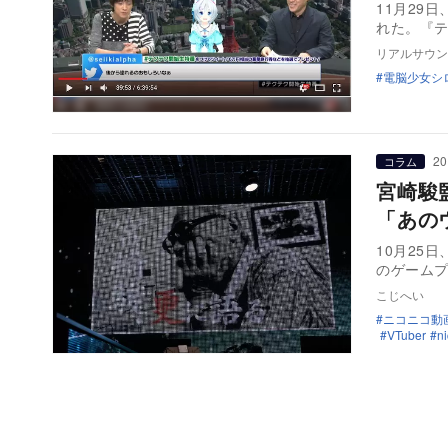
11月29
れた。『
リアルサウン
電脳少女シ
20
コラム
宮崎駿
「あの
10月25
のゲーム
こじへい
ニコニコ動
VTuber
n