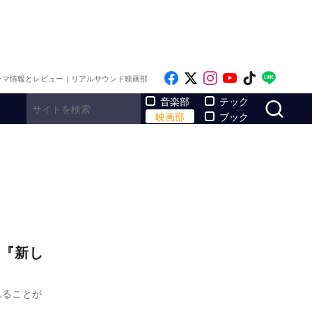
Like on Facebook
Follow on x
Follow on Inst
Follow on Y
Follow on
Follo
ラマ情報とレビュー｜リアルサウンド映画部
サ
音楽部
テック
映画部
ブック
『新し
れることが