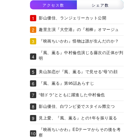
アクセス数
シェア数
影山優佳、ランジェリーカット公開
趣里主演『大空港』の『相棒』オマージュ
『映画ちいかわ』怪物は誰が生んだのか？
『風、薫る』中村倫也演じる藤次の正体が判
明
美山加恋が『風、薫る』で見せる“母”の顔
『風、薫る』第95話あらすじ
“朝ドラ”とともに躍進した中村倫也
影山優佳、白ワンピ姿でスタイル際立つ
見上愛、『風、薫る』との1年を振り返る
『映画ちいかわ』EDテーマからその後を考
察