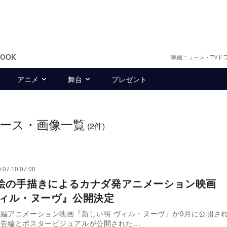
BOOK
映画ニュース・TVド
アニメ
舞台
プレゼント
ース・画像一覧
(2件)
.07.10 07:00
絵の手描きによるカナダ発アニメーション映画 
ヴィル・ヌーヴ』公開決定
編アニメーション映画『新しい街 ヴィル・ヌーヴ』が9月に公開さ
予告編とポスタービジュアルが公開された…