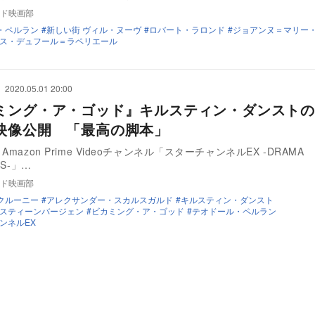
ド映画部
・ペルラン
新しい街 ヴィル・ヌーヴ
ロバート・ラロンド
ジョアンヌ＝マリー
ス・デュフール＝ラペリエール
2020.05.01 20:00
ミング・ア・ゴッド』キルスティン・ダンストの
映像公開 「最高の脚本」
Amazon Prime Videoチャンネル‎「スターチャンネルEX -DRAMA
CS-」…
ド映画部
クルーニー
アレクサンダー・スカルスガルド
キルスティン・ダンスト
スティーンバージェン
ビカミング・ア・ゴッド
テオドール・ペルラン
ンネルEX