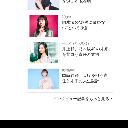
を迎えた現在地
関水渚
関水渚の“絶対に諦めな
い”という決意
井上和（乃木坂46）
井上和、乃木坂46の未来
を背負う責任と覚悟
岡崎紗絵
岡崎紗絵、大役を担う責
任と未来の人生設計
インタビュー記事をもっと見る