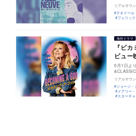
リアルサウン
テオドール
フェリック
海外ドラマ
『ビカ
ビュー
5月1日より
&CLASSI
リアルサウン
ジョージ・
メアリー・
スターチャ