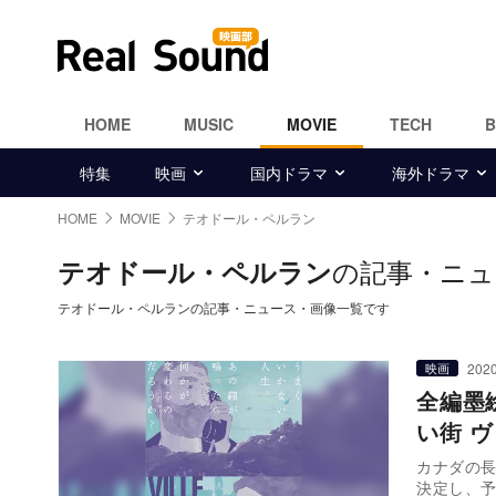
HOME
MUSIC
MOVIE
TECH
特集
映画
国内ドラマ
海外ドラマ
HOME
MOVIE
テオドール・ペルラン
の記事・ニュ
テオドール・ペルラン
テオドール・ペルランの記事・ニュース・画像一覧です
2020
映画
全編墨
い街 
カナダの長
決定し、