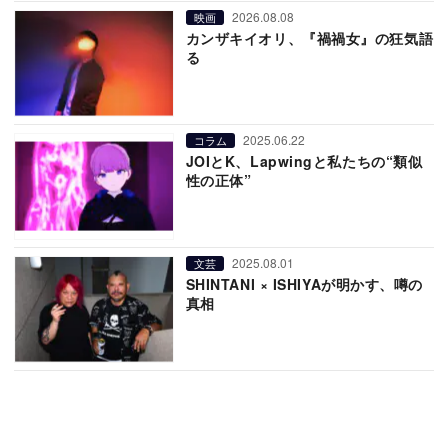
2026.08.08
映画
カンザキイオリ、『禍禍女』の狂気語
る
2025.06.22
コラム
JOIとK、Lapwingと私たちの“類似
性の正体”
2025.08.01
文芸
SHINTANI × ISHIYAが明かす、噂の
真相