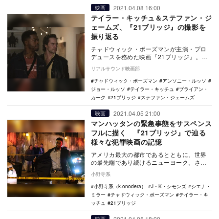
2021.04.08 16:00
映画
テイラー・キッチュ＆ステファン・ジ
ェームズ、『21ブリッジ』の撮影を
振り返る
チャドウィック・ボーズマンが主演・プロ
デュースを務めた映画『21ブリッジ』。本
作に出演したテイラー・キッチュとステフ
リアルサウンド映画部
ァン・ジェー…
チャドウィック・ボーズマン
アンソニー・ルッソ
ジョー・ルッソ
テイラー・キッチュ
ブライアン・
カーク
21ブリッジ
ステファン・ジェームズ
2021.04.05 21:00
映画
マンハッタンの緊急事態をサスペンス
フルに描く 『21ブリッジ』で辿る
様々な犯罪映画の記憶
アメリカ最大の都市であるとともに、世界
の最先端であり続けるニューヨーク。さら
にその中核といえるのが、経済の中心地ウ
小野寺系
ォール街や、ミ…
小野寺系（k.onodera）
J・K・シモンズ
シエナ・
ミラー
チャドウィック・ボーズマン
テイラー・キ
ッチュ
21ブリッジ
2021.04.05 18:00
映画