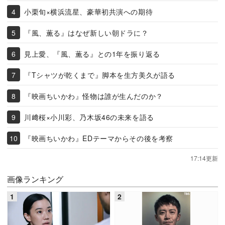
小栗旬×横浜流星、豪華初共演への期待
『風、薫る』はなぜ新しい朝ドラに？
見上愛、『風、薫る』との1年を振り返る
『Tシャツが乾くまで』脚本を生方美久が語る
『映画ちいかわ』怪物は誰が生んだのか？
川﨑桜×小川彩、乃木坂46の未来を語る
『映画ちいかわ』EDテーマからその後を考察
17:14更新
画像ランキング