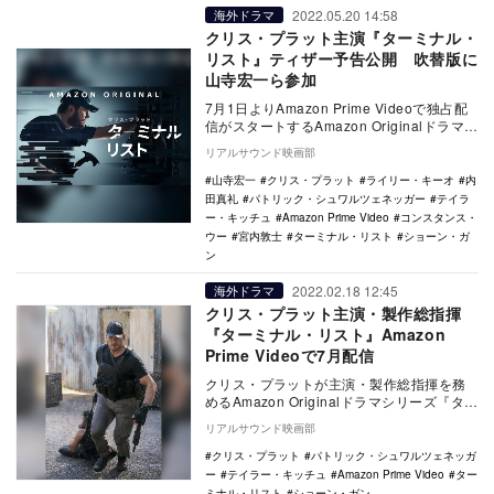
2022.05.20 14:58
海外ドラマ
クリス・プラット主演『ターミナル・
リスト』ティザー予告公開 吹替版に
山寺宏一ら参加
7月1日よりAmazon Prime Videoで独占配
信がスタートするAmazon Originalドラマシ
リーズ『ターミナル…
リアルサウンド映画部
山寺宏一
クリス・プラット
ライリー・キーオ
内
田真礼
パトリック・シュワルツェネッガー
テイラ
ー・キッチュ
Amazon Prime Video
コンスタンス・
ウー
宮内敦士
ターミナル・リスト
ショーン・ガ
ン
2022.02.18 12:45
海外ドラマ
クリス・プラット主演・製作総指揮
『ターミナル・リスト』Amazon
Prime Videoで7月配信
クリス・プラットが主演・製作総指揮を務
めるAmazon Originalドラマシリーズ『ター
ミナル・リスト』が、7月1日よりAm…
リアルサウンド映画部
クリス・プラット
パトリック・シュワルツェネッガ
ー
テイラー・キッチュ
Amazon Prime Video
ター
ミナル・リスト
ショーン・ガン