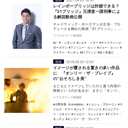
レインボーブリッジは封鎖できる？
『21ブリッジ』元捜査一課刑事によ
る解説動画公開
チャドウィック・ボーズマンが主演・プロ
デュースを務めた映画『21ブリッジ』。元
埼玉県警察本部刑事部捜査第一課の佐々木
リアルサウンド映画部
成三による解…
J・K・シモンズ
シエナ・ミラー
チャドウィック・
ボーズマン
アンソニー・ルッソ
ジョー・ルッソ
テイラー・キッチュ
21ブリッジ
佐々木成三
2018.06.30 12:00
映画
イメージが覆される驚きの多い作品
に 『オンリー・ザ・ブレイブ』
の“おそろしき美”
もともとイメージしていたのと違う内容の
映画というのがあるが、まさに『オンリ
ー・ザ・ブレイブ』は、イメージが覆され
リアルサウンド映画部
る、良い意味で驚…
小野寺系（k.onodera）
ジョシュ・ブローリン
マ
イルズ・テラー
ジェフ・ブリッジス
ジェニファ
ー・コネリー
ジョセフ・コシンスキー
テイラー・
キッチュ
オンリー・ザ・ブレイブ