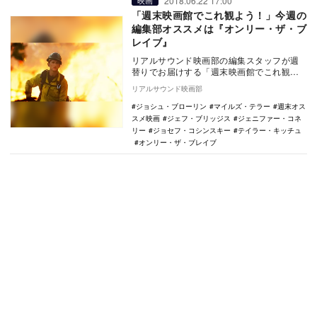
2018.06.22 17:00
映画
「週末映画館でこれ観よう！」今週の
編集部オススメは『オンリー・ザ・ブ
レイブ』
リアルサウンド映画部の編集スタッフが週
替りでお届けする「週末映画館でこれ観よ
う！」。毎週末にオススメ映画・特集上映
リアルサウンド映画部
をご紹介。今週…
ジョシュ・ブローリン
マイルズ・テラー
週末オス
スメ映画
ジェフ・ブリッジス
ジェニファー・コネ
リー
ジョセフ・コシンスキー
テイラー・キッチュ
オンリー・ザ・ブレイブ