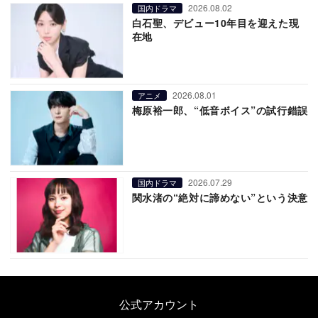
2026.08.02
国内ドラマ
白石聖、デビュー10年目を迎えた現
在地
2026.08.01
アニメ
梅原裕一郎、“低音ボイス”の試行錯誤
2026.07.29
国内ドラマ
関水渚の“絶対に諦めない”という決意
公式アカウント