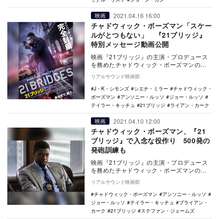
2021.04.16 16:00
映画
チャドウィック・ボーズマン「スケー
ルがとつもない」 『21ブリッジ』
特別メッセージ動画公開
映画『21ブリッジ』の主演・プロデュース
を務めたチャドウィック・ボーズマンの特
別メッセージ動画が公開された。 2020
リアルサウンド映画部
年…
J・K・シモンズ
シエナ・ミラー
チャドウィック・
ボーズマン
アンソニー・ルッソ
ジョー・ルッソ
テイラー・キッチュ
21ブリッジ
ライアン・カーク
2021.04.10 12:00
映画
チャドウィック・ボーズマン、『21
ブリッジ』で入念な役作り 500発の
発砲訓練も
映画『21ブリッジ』の主演・プロデュース
を務めたチャドウィック・ボーズマンのコ
メントが公開された。 2020年8月28日、
リアルサウンド映画部
ガ…
チャドウィック・ボーズマン
アンソニー・ルッソ
ジョー・ルッソ
テイラー・キッチュ
ブライアン・
カーク
21ブリッジ
ステファン・ジェームズ