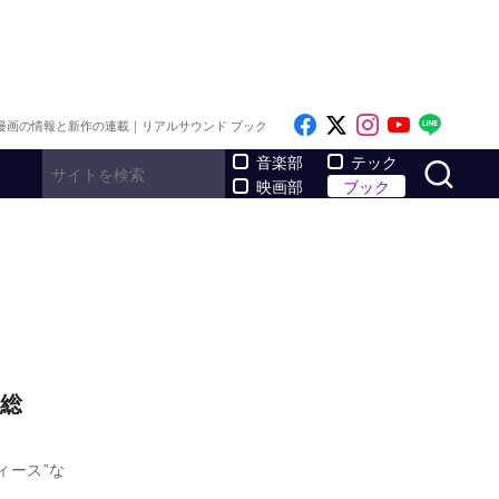
Like on Facebook
Follow on x
Follow on I
Follow o
Follo
漫画の情報と新作の連載｜リアルサウンド ブック
サ
音楽部
テック
映画部
ブック
総
ィース”な