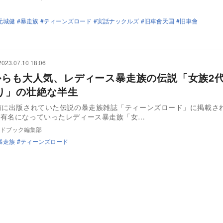
元城健
暴走族
ティーンズロード
実話ナックルズ
旧車會天国
旧車會
2023.07.10 18:06
からも大人気、レディース暴走族の伝説「女族2
り」の壮絶な半生
前に出版されていた伝説の暴走族雑誌「ティーンズロード」に掲載さ
に有名になっていったレディース暴走族「女…
ドブック編集部
暴走族
ティーンズロード