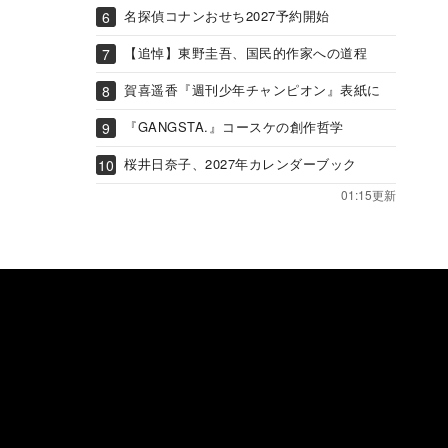
名探偵コナンおせち2027予約開始
【追悼】東野圭吾、国民的作家への道程
賀喜遥香『週刊少年チャンピオン』表紙に
『GANGSTA.』コースケの創作哲学
桜井日奈子、2027年カレンダーブック
01:15更新