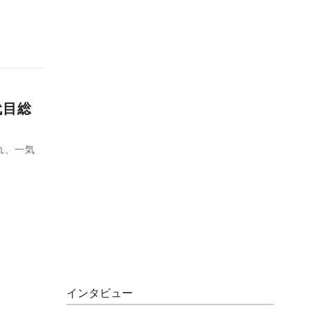
代目総
れ、一気
インタビュー