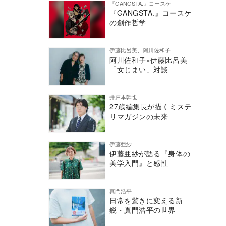
『GANGSTA.』コースケ
『GANGSTA.』コースケ
の創作哲学
伊藤比呂美、阿川佐和子
阿川佐和子×伊藤比呂美
「女じまい」対談
井戸本幹也
27歳編集長が描くミステ
リマガジンの未来
伊藤亜紗
伊藤亜紗が語る『身体の
美学入門』と感性
真門浩平
日常を驚きに変える新
鋭・真門浩平の世界