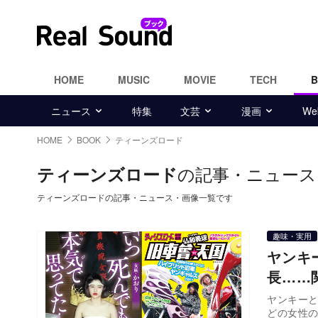
HOME
MUSIC
MOVIE
TECH
ニュース
特集
文芸
漫画
W
HOME
BOOK
ティーンズロード
の記事・ニュース
ティーンズロード
ティーンズロードの記事・ニュース・画像一覧です
趣味・実用
ヤンキ
長……
ヤンキーと
どの女性の