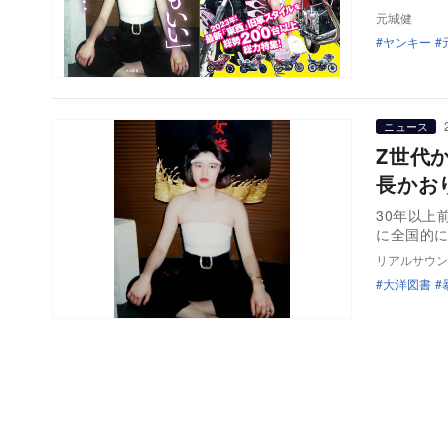
元城健
ヤンキー
ニュース
Z世代
長かお
30年以上
に全国的
リアルサウン
大洋図書