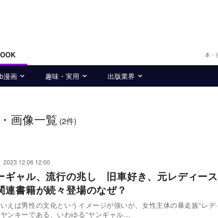
BOOK
本・
eb漫画
趣味・実用
出版業界
・画像一覧
(2件)
2023.12.06 12:00
ーギャル、流行の兆し 旧車好き、元レディース
関連書籍が続々登場のなぜ？
いえば男性の文化というイメージが強いが、女性主体の暴走族“レデ
ヤンキーである、いわゆる“ヤンギャル…