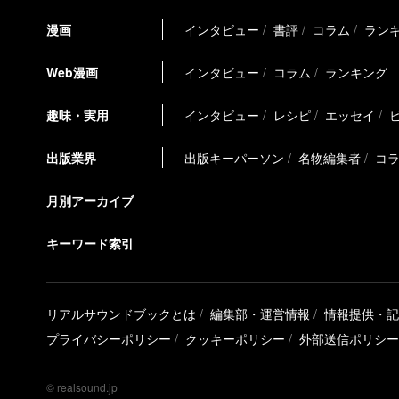
漫画
インタビュー
書評
コラム
ラン
Web漫画
インタビュー
コラム
ランキング
趣味・実用
インタビュー
レシピ
エッセイ
出版業界
出版キーパーソン
名物編集者
コ
月別アーカイブ
キーワード索引
リアルサウンドブックとは
編集部・運営情報
情報提供・記
プライバシーポリシー
クッキーポリシー
外部送信ポリシー
© realsound.jp