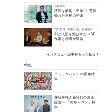
高橋孝介
積読を解消！半年で1万個
売れた本棚の秘密
安野貴博、駒村圭吾、長谷敏司
AIは人類を滅ぼすか？SF
作家と学者が議論
インタビュー記事をもっと見る
特集
コミックバンチ25周年特
集
熱狂を呼ぶ新時代の漫画
誕生へ 「めちゃコン」特
集